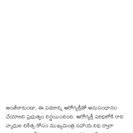
అంతేకాకుండా, ఈ పథకాన్ని ఆరోగ్యశ్రీతో అనుసంధానం
చేయాలని ప్రభుత్వం నిర్ణయించింది. ఆరోగ్యశ్రీ పరిధిలోకి రాని
వ్యాధుల చికిత్స కోసం ముఖ్యమంత్రి సహాయ నిధి ద్వారా