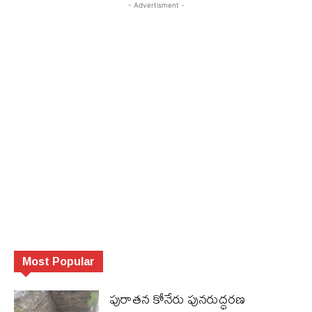
- Advertisment -
Most Popular
పురాత‌న కోనేరు పున‌రుద్ధ‌ర‌ణ