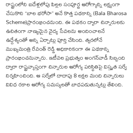
రాష్ట్రంలోని ఐదేళ్లలోపు పిల్లల సంపూర్ణ ఆరోగ్యాన్ని లక్ష్యంగా
చేసుకొని “బాల భరోసా” అనే కొత్త పథకాన్ని (Bala Bharosa
Scheme)ప్రారంభించనుంది. ఈ పథకం ద్వారా చిన్నారులకు
ఉచితంగా నాణ్యమైన వైద్య సేవలను అందించాలనే
ఉద్దేశ్యంతో అన్ని ఏర్పాట్లు పూర్తి చేసింది. త్వరలోనే
ముఖ్యమంత్రి రేవంత్ రెడ్డి అధికారికంగా ఈ పథకాన్ని
ప్రారంభించనున్నారు. ఇటీవల ప్రభుత్వం అంగన్‌వాడీ సిబ్బంది
ద్వారా రాష్ట్రవ్యాప్తంగా చిన్నారుల ఆరోగ్య పరిస్థితిపై విస్తృత సర్వే
నిర్వహించింది. ఆ సర్వేలో దాదాపు 8 లక్షల మంది చిన్నారులు
వివిధ రకాల ఆరోగ్య సమస్యలతో బాధపడుతున్నట్లు తేలింది.