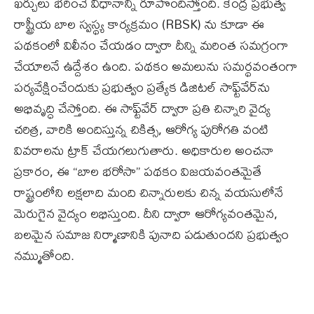
ఖర్చులు భరించే విధానాన్ని రూపొందిస్తోంది. కేంద్ర ప్రభుత్వ
రాష్ట్రీయ బాల స్వస్థ్య కార్యక్రమం (RBSK) ను కూడా ఈ
పథకంలో విలీనం చేయడం ద్వారా దీన్ని మరింత సమగ్రంగా
చేయాలనే ఉద్దేశం ఉంది. పథకం అమలును సమర్థవంతంగా
పర్యవేక్షించేందుకు ప్రభుత్వం ప్రత్యేక డిజిటల్ సాఫ్ట్‌వేర్‌ను
అభివృద్ధి చేస్తోంది. ఈ సాఫ్ట్‌వేర్ ద్వారా ప్రతి చిన్నారి వైద్య
చరిత్ర, వారికి అందిస్తున్న చికిత్స, ఆరోగ్య పురోగతి వంటి
వివరాలను ట్రాక్ చేయగలుగుతారు. అధికారుల అంచనా
ప్రకారం, ఈ “బాల భరోసా” పథకం విజయవంతమైతే
రాష్ట్రంలోని లక్షలాది మంది చిన్నారులకు చిన్న వయసులోనే
మెరుగైన వైద్యం లభిస్తుంది. దీని ద్వారా ఆరోగ్యవంతమైన,
బలమైన సమాజ నిర్మాణానికి పునాది పడుతుందని ప్రభుత్వం
నమ్ముతోంది.