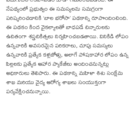
నేపథ్యంలో ప్రభుత్వం ఈ సమస్యలను సమగ్రంగా
పరిష్కరించడానికి ‘బాల భరోసా’ పథకాన్ని రూపొందించింది.
ఈ పథకం కింద వైకల్యాలతో బాధపడే చిన్నారులకు
ఉచితంగా శస్త్రచికిత్సలు నిర్వహించబడతాయి. వినికిడి లోపం
ఉన్నవారికి అవసరమైన పరికరాలు, చూపు సమస్యలు
ఉన్నవారికి ప్రత్యేక కళ్లజోళ్లు, అలాగే పోషకాహార లోపం ఉన్న
పిల్లలకు ప్రత్యేక ఆహార ప్యాకేజీలు అందించనున్నట్లు
అధికారులు తెలిపారు. ఈ పథకాన్ని మహిళా శిశు సంక్షేమ
శాఖ మరియు వైద్య ఆరోగ్య శాఖలు సంయుక్తంగా
పర్యవేక్షించనున్నాయి.