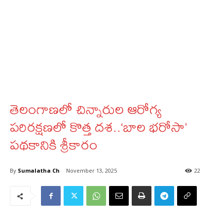
తెలంగాణలో చిన్నారుల ఆరోగ్య
పరిరక్షణలో కొత్త దశ..‘బాల భరోసా’
పథకానికి శ్రీకారం
By
Sumalatha Ch
November 13, 2025
22