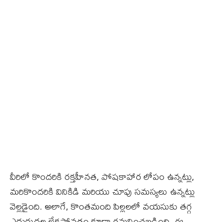
వీరిలో కొందరికి రక్తహీనత, పోషకాహార లోపం ఉన్నట్లు,
మరికొందరికి వినికిడి మరియు చూపు సమస్యలు ఉన్నట్లు
వెల్లడైంది. అలాగే, కొంతమంది పిల్లలలో వయసుకు తగ్గ
ఎదుగుదల లేకపోవడం కూడా గమనించబడింది. ఈ