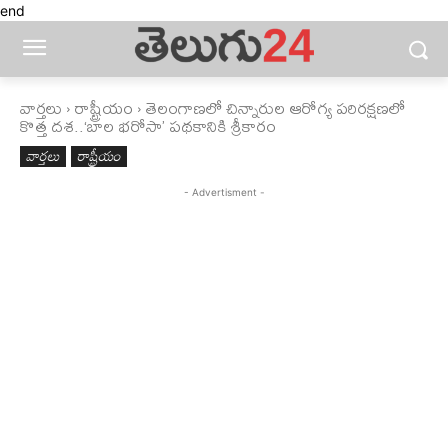
end
వార్తలు
రాష్ట్రీయం
తెలంగాణలో చిన్నారుల ఆరోగ్య పరిరక్షణలో
కొత్త దశ..‘బాల భరోసా’ పథకానికి శ్రీకారం
వార్తలు
రాష్ట్రీయం
- Advertisment -