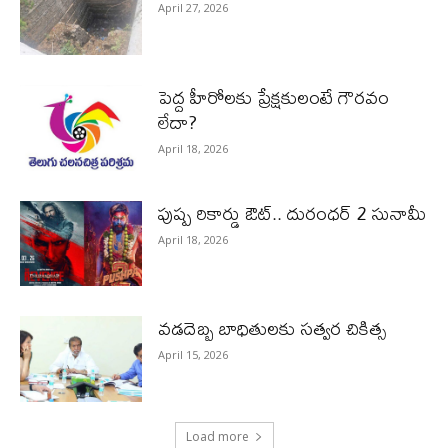
April 27, 2026
పెద్ద హీరోల‌కు ప్రేక్ష‌కులంటే గౌర‌వం
లేదా?
April 18, 2026
పుష్ప రికార్డు ఔట్‌.. దురంధ‌ర్ 2 సునామీ
April 18, 2026
వడదెబ్బ బాధితులకు సత్వర చికిత్స
April 15, 2026
Load more