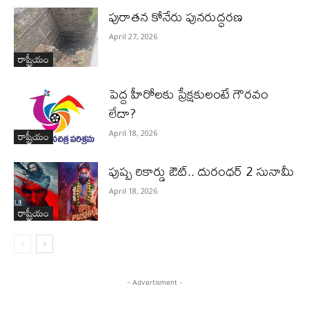
పురాత‌న కోనేరు పున‌రుద్ధ‌ర‌ణ
April 27, 2026
రాష్ట్రీయం
పెద్ద హీరోల‌కు ప్రేక్ష‌కులంటే గౌర‌వం
లేదా?
రాష్ట్రీయం
April 18, 2026
పుష్ప రికార్డు ఔట్‌.. దురంధ‌ర్ 2 సునామీ
April 18, 2026
రాష్ట్రీయం
- Advertisment -