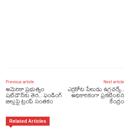
Previous article
Next article
అమెరికా ప్రభుత్వం
ఎర్రకోట పేలుడు ఉగ్రచర్యే..
షట్‌డౌన్‌కు తెర.. ఫండింగ్‌
అధికారికంగా ప్రకటించిన
బిల్లుపై ట్రంప్‌ సంతకం
కేంద్రం
Related Articles