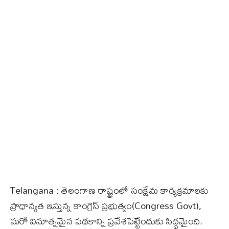
Telangana : తెలంగాణ రాష్ట్రంలో సంక్షేమ కార్యక్రమాలకు
ప్రాధాన్యత ఇస్తున్న కాంగ్రెస్ ప్రభుత్వం(Congress Govt),
మరో వినూత్నమైన పథకాన్ని ప్రవేశపెట్టేందుకు సిద్ధమైంది.