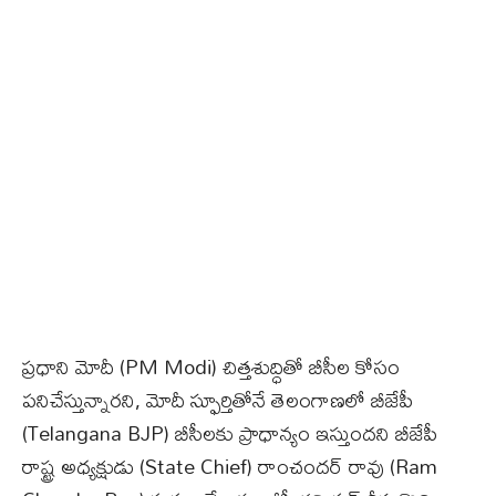
ప్ర‌ధాని మోదీ (PM Modi) చిత్తశుద్ధితో బీసీల కోసం
పనిచేస్తున్నార‌ని, మోదీ స్ఫూర్తితోనే తెలంగాణ‌లో బీజేపీ
(Telangana BJP) బీసీల‌కు ప్రాధాన్యం ఇస్తుంద‌ని బీజేపీ
రాష్ట్ర అధ్యక్షుడు (State Chief) రాంచందర్‌ రావు (Ram