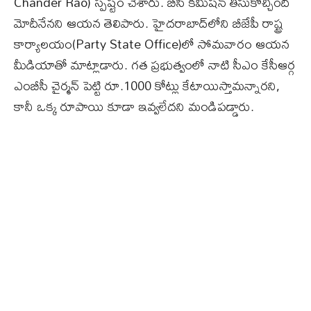
Chander Rao) స్పష్టం చేశారు. బీసీ కమిషన్‌ తీసుకొచ్చింది
మోదీనేనని ఆయన తెలిపారు. హైదరాబాద్‌లోని బీజేపీ రాష్ట్ర
కార్యాలయం(Party State Office)లో సోమ‌వారం ఆయ‌న
మీడియాతో మాట్లాడారు. గత ప్ర‌భుత్వంలో నాటి సీఎం కేసీఆర్గ
ఎంబీసీ చైర్మన్ పెట్టి రూ.1000 కోట్లు కేటాయిస్తామన్నార‌ని,
కానీ ఒక్క రూపాయి కూడా ఇవ్వలేద‌ని మండిప‌డ్డారు.