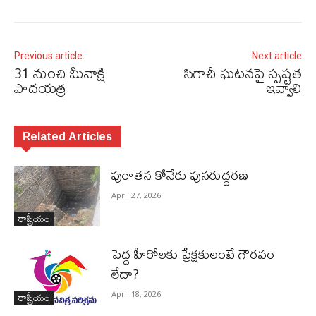
Previous article
Next article
31 నుంచి మీనాక్షి
సిగాచీ ఘటనపై స్పష్టత
పాద‌య‌త్ర‌
ఇవ్వాలి
Related Articles
పురాత‌న కోనేరు పున‌రుద్ధ‌ర‌ణ
April 27, 2026
రాష్ట్రీయం
పెద్ద హీరోల‌కు ప్రేక్ష‌కులంటే గౌర‌వం
లేదా?
రాష్ట్రీయం
April 18, 2026