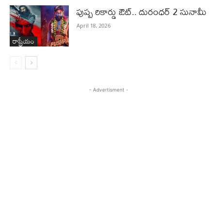
పుష్ప రికార్డు ఔట్‌.. దురంధ‌ర్ 2 సునామీ
April 18, 2026
రాష్ట్రీయం
- Advertisment -