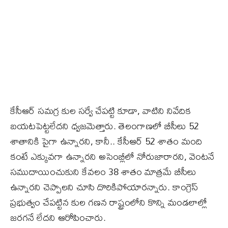
కేసీఆర్ సమగ్ర కుల సర్వే చేప‌ట్టి కూడా, వాటిని నివేదిక
బయటపెట్టలేద‌ని ధ్వ‌జ‌మెత్తారు. తెలంగాణలో బీసీలు 52
శాతానికి పైగా ఉన్నార‌ని, కానీ.. కేసీఆర్ 52 శాతం మంది
కంటే ఎక్కువగా ఉన్నారని అసెంబ్లీలో నోరుజారార‌ని, వెంట‌నే
స‌ముదాయించుకుని కేవ‌లం 38 శాతం మాత్ర‌మే బీసీలు
ఉన్నారని చెప్పాలని చూసి దొరికిపోయార‌న్నారు. కాంగ్రెస్
ప్ర‌భుత్వం చేప‌ట్టిన కుల గణన రాష్ట్రంలోని కొన్ని మండలాల్లో
జరగనే లేద‌ని ఆరోపించారు.