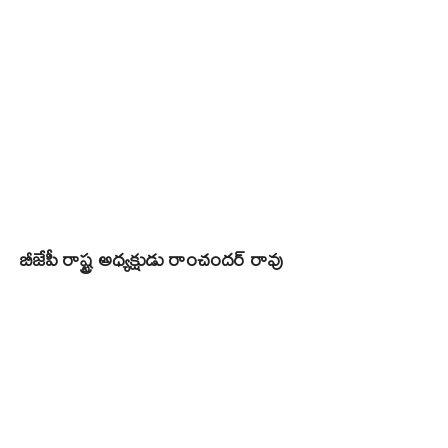
బీజేపీ రాష్ట్ర అధ్యక్షుడు రాంచందర్‌ రావు