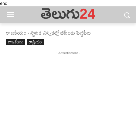
end
రాజకీయం
స్థానిక‌ ఎన్నికల్లో బీసీలకు పెద్దపీట
రాజకీయం
రాష్ట్రీయం
- Advertisment -