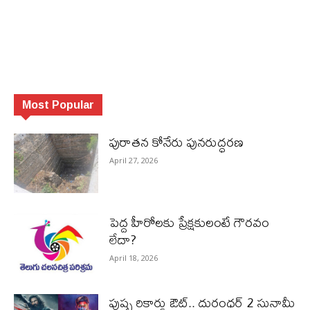
Most Popular
పురాత‌న కోనేరు పున‌రుద్ధ‌ర‌ణ
April 27, 2026
పెద్ద హీరోల‌కు ప్రేక్ష‌కులంటే గౌర‌వం
లేదా?
April 18, 2026
పుష్ప రికార్డు ఔట్‌.. దురంధ‌ర్ 2 సునామీ