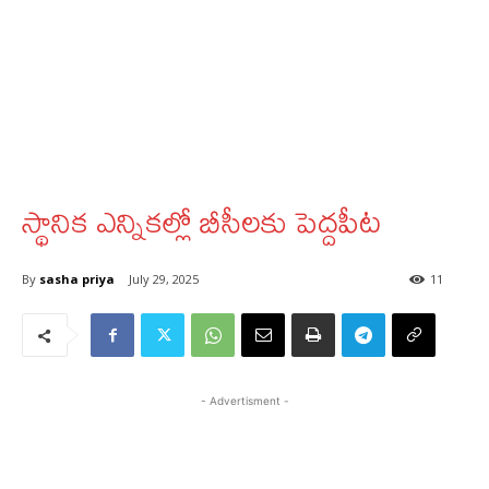
స్థానిక‌ ఎన్నికల్లో బీసీలకు పెద్దపీట
By
sasha priya
July 29, 2025
11
- Advertisment -