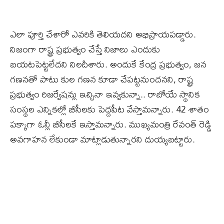
ఎలా పూర్తి చేశారో ఎవ‌రికి తెలియ‌ద‌ని అభిప్రాయ‌ప‌డ్డారు.
నిజంగా రాష్ట్ర ప్రభుత్వం చేస్తే నిజాలు ఎందుకు
బయటపెట్టలేద‌ని నిల‌దీశారు. అందుకే కేంద్ర ప్రభుత్వం, జన
గణనతో పాటు కుల గణన కూడా చేపట్టనుంద‌న‌ని, రాష్ట్ర
ప్రభుత్వం రిజర్వేషన్లు ఇచ్చినా ఇవ్వకున్నా.. రాబోయే స్థానిక
సంస్థల ఎన్నికల్లో బీసీలకు పెద్దపీట వేస్తామ‌న్నారు. 42 శాతం
పక్కాగా ఓన్లీ బీసీలకే ఇస్తామ‌న్నారు. ముఖ్యమంత్రి రేవంత్ రెడ్డి
అవగాహన లేకుండా మాట్లాడుతున్నార‌ని దుయ్య‌బ‌ట్టారు.