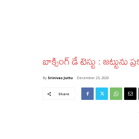
బాక్సింగ్‌ డే టెస్టు : జట్టును 
By
Srinivas Juttu
December 25, 2020
Share