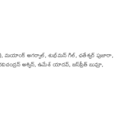
్‌), మయాంక్‌ అగర్వాల్‌, శుభ్‌మన్‌ గిల్‌, ఛతేశ్వర్‌ పుజారా,
ంద్రన్‌ అశ్విన్‌, ఉమేశ్‌ యాదవ్‌, జస్‌ప్రీత్‌ బుమ్రా,