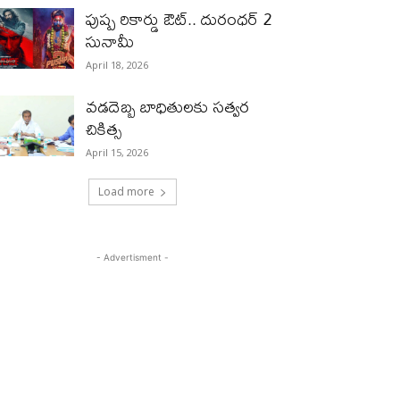
పుష్ప రికార్డు ఔట్‌.. దురంధ‌ర్ 2
సునామీ
April 18, 2026
వడదెబ్బ బాధితులకు సత్వర
చికిత్స
April 15, 2026
Load more
- Advertisment -