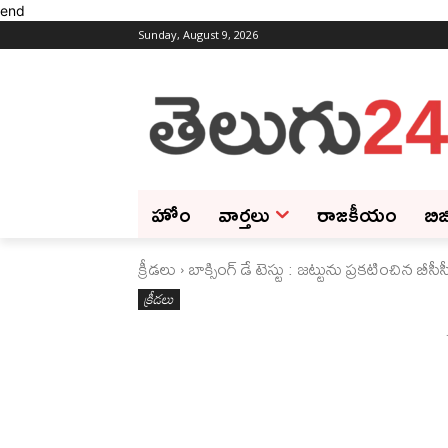
end
Sunday, August 9, 2026
హోం
వార్తలు
రాజకీయం
బిజ
క్రీడలు
బాక్సింగ్‌ డే టెస్టు : జట్టును ప్రకటించిన బీసీ
క్రీడలు