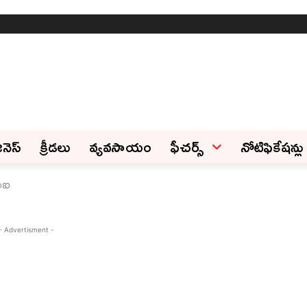
ినెస్‌
క్రీడలు
వ్యవసాయం
ఫీచ‌ర్స్ ‌
నోటిఫికేషన్లు
సీఐ
- Advertisment -