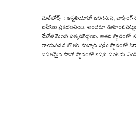
మెల్‌బోర్న్‌ : ఆస్ట్రేలియాతో జరగనున్న బాక్సి
బీసీసీఐ ప్రకటించింది. అందరూ ఊహించినట్టుగా
మేనేజ్‌మెంట్‌ పక్కనబెట్టింది. అతని స్థానంలో శుభ
గాయపడిన బౌలర్‌ మహ్మద్‌ షమీ స్థానంలో సిరాజ
విఫలమైన సాహా స్థానంలో రిషబ్‌ పంత్‌ను ఎంపి