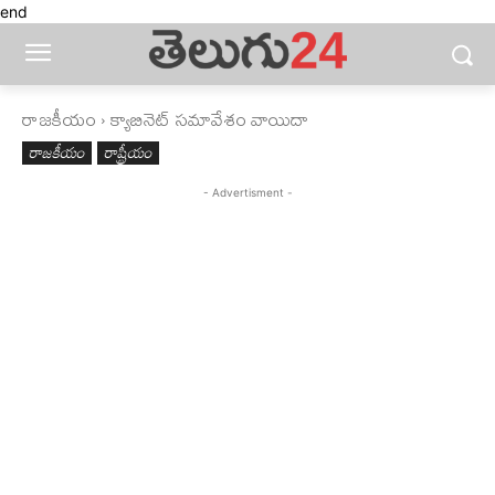
end
రాజకీయం
క్యాబినెట్‌ సమావేశం వాయిదా
రాజకీయం
రాష్ట్రీయం
- Advertisment -