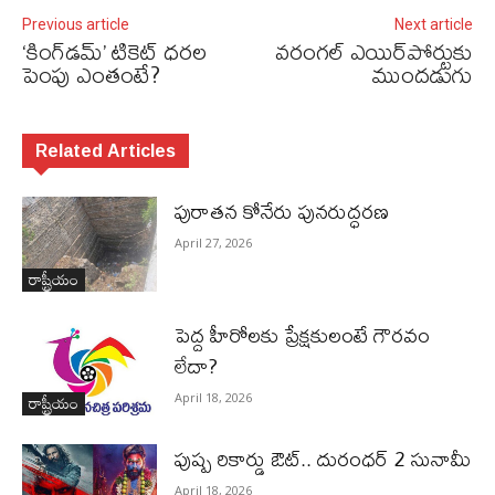
Previous article
Next article
‘కింగ్‌డమ్’ టికెట్ ధరల
వరంగల్​ ఎయిర్‌పోర్టుకు
పెంపు ఎంతంటే?
ముందడుగు
Related Articles
పురాత‌న కోనేరు పున‌రుద్ధ‌ర‌ణ
April 27, 2026
రాష్ట్రీయం
పెద్ద హీరోల‌కు ప్రేక్ష‌కులంటే గౌర‌వం
లేదా?
రాష్ట్రీయం
April 18, 2026
పుష్ప రికార్డు ఔట్‌.. దురంధ‌ర్ 2 సునామీ
April 18, 2026