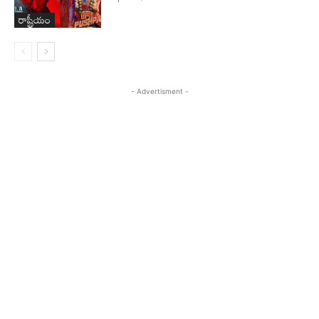
రాష్ట్రీయం
- Advertisment -