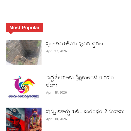
Most Popular
పురాత‌న కోనేరు పున‌రుద్ధ‌ర‌ణ
April 27, 2026
పెద్ద హీరోల‌కు ప్రేక్ష‌కులంటే గౌర‌వం
లేదా?
April 18, 2026
పుష్ప రికార్డు ఔట్‌.. దురంధ‌ర్ 2 సునామీ
April 18, 2026