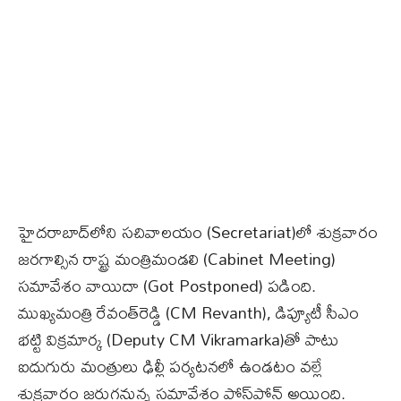
హైదరాబాద్‌లోని స‌చివాల‌యం (Secretariat)లో శుక్ర‌వారం
జ‌ర‌గాల్సిన రాష్ట్ర మంత్రిమండలి (Cabinet Meeting)
సమావేశం వాయిదా (Got Postponed) పడింది.
ముఖ్య‌మంత్రి రేవంత్‌రెడ్డి (CM Revanth), డిప్యూటీ సీఎం
భ‌ట్టి విక్ర‌మార్క‌ (Deputy CM Vikramarka)తో పాటు
ఐదుగురు మంత్రులు ఢిల్లీ ప‌ర్య‌ట‌న‌లో ఉండ‌టం వ‌ల్లే
శుక్ర‌వారం జ‌రుగ‌నున్న స‌మావేశం పోస్ట్‌పోన్ అయింది.