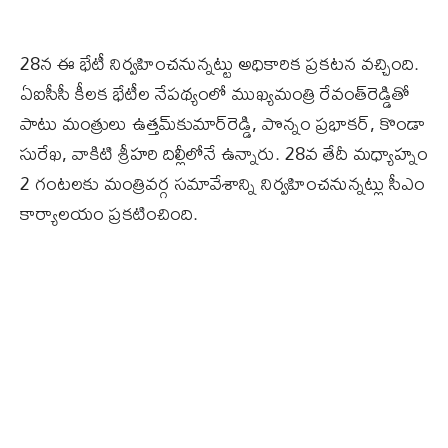
28న ఈ భేటీ నిర్వహించనున్నట్టు అధికారిక ప్ర‌క‌ట‌న వ‌చ్చింది.
ఏఐసీసీ కీల‌క భేటీల నేప‌థ్యంలో ముఖ్య‌మంత్రి రేవంత్‌రెడ్డితో
పాటు మంత్రులు ఉత్త‌మ్‌కుమార్‌రెడ్డి, పొన్నం ప్రభాకర్‌, కొండా
సురేఖ, వాకిటి శ్రీహరి దిల్లీలోనే ఉన్నారు. 28వ తేదీ మధ్యాహ్నం
2 గంటలకు మంత్రివర్గ సమావేశాన్ని నిర్వహించనున్నట్లు సీఎం
కార్యాలయం ప్రకటించింది.