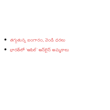
తగ్గుతున్న బంగారం, వెండి ధరలు
భారత్‌లో ‘ఆపిల్‌’ ఆన్‌లైన్‌ అమ్మకాలు