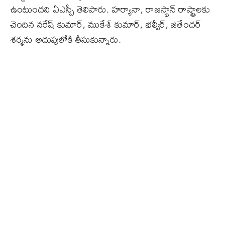
ఉంటుందని ఏఎస్పీ తెలిపారు. హర్యానా, రాజస్థాన్‌ రాష్ట్రాలకు
చెందిన నరేష్ కుమార్, ముకేశ్ కుమార్, భల్వీర్, జితేందర్
శర్మను అదుపులోకి తీసుకున్నారు.