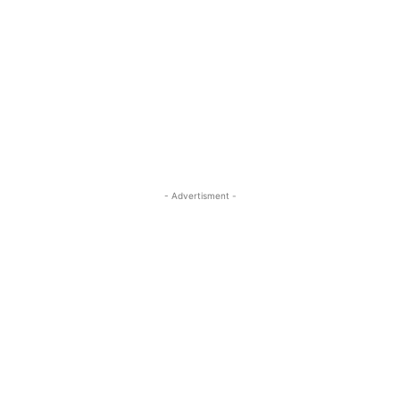
- Advertisment -