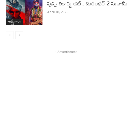
పుష్ప రికార్డు ఔట్‌.. దురంధ‌ర్ 2 సునామీ
April 18, 2026
రాష్ట్రీయం
- Advertisment -