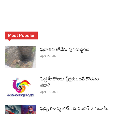
Most Popular
పురాత‌న కోనేరు పున‌రుద్ధ‌ర‌ణ
April 27, 2026
పెద్ద హీరోల‌కు ప్రేక్ష‌కులంటే గౌర‌వం
లేదా?
April 18, 2026
పుష్ప రికార్డు ఔట్‌.. దురంధ‌ర్ 2 సునామీ