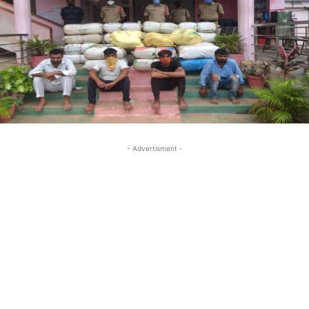
- Advertisment -