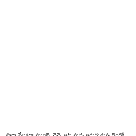
షార్జా వేదికగా ముంబై, చెన్నై జట్ల మధ్య జరుగుతున్న రెండో