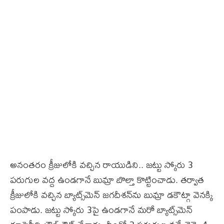
అనంతరం క్రీజులోకి వచ్చిన రాయుడిని.. జట్టు స్కోరు 3
పరుగుల వద్ద ఉండగానే బుమ్రా బొల్తా కొట్టించాడు. తర్వాత
క్రీజులోకి వచ్చిన బ్యాట్స్‌మెన్ జగదీశన్‌ను బుమ్రా డకౌట్గా వెనక్కి
పంపాడు. జట్టు స్కోరు 3పై ఉండగానే మరో బ్యాట్స్‌మెన్‌