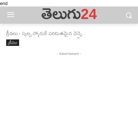
end
క్రీడలు
స్వల్ప స్కోరుకే పరిమితమైన చెన్నై..
క్రీడలు
- Advertisment -