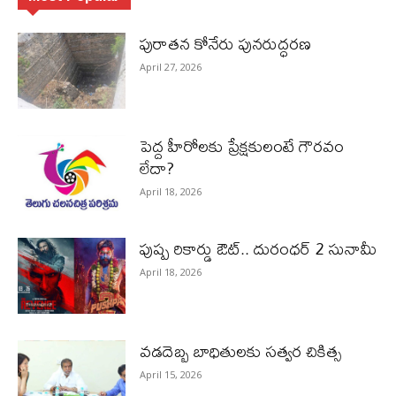
పురాత‌న కోనేరు పున‌రుద్ధ‌ర‌ణ
April 27, 2026
పెద్ద హీరోల‌కు ప్రేక్ష‌కులంటే గౌర‌వం
లేదా?
April 18, 2026
పుష్ప రికార్డు ఔట్‌.. దురంధ‌ర్ 2 సునామీ
April 18, 2026
వడదెబ్బ బాధితులకు సత్వర చికిత్స
April 15, 2026