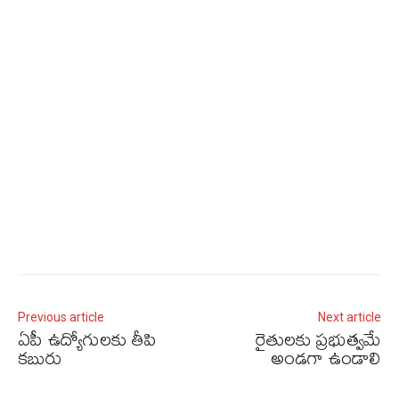
Previous article
Next article
ఏపీ ఉద్యోగులకు‌ తీపి
రైతులకు ప్రభుత్వమే
కబురు
అండగా ఉండాలి