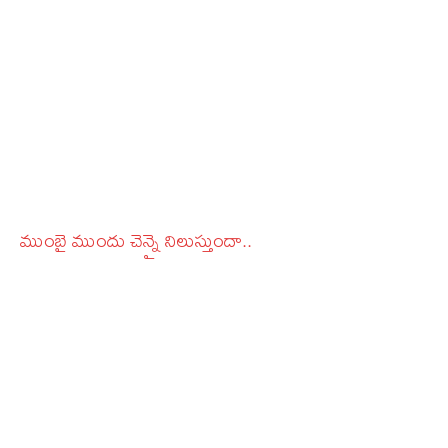
ముంబై ముందు చెన్నై నిలుస్తుందా..