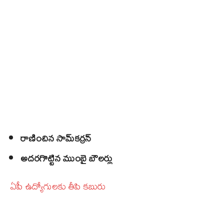
రాణించిన సామ్‌కర్రన్
అదరగొట్టిన ముంబై బౌలర్లు
ఏపీ ఉద్యోగులకు‌ తీపి కబురు