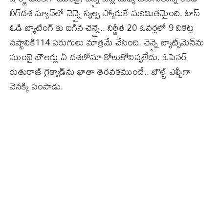
లీగ్‌దశ మ్యాచ్‌లో చెన్నై స్వల్ప స్కోరుకే మరిమితమైంది. టాస్
ఓడి బ్యాటింగ్ కు దిగిన చెన్నై.. నిర్ణీత 20 ఓవర్లలో 9 వికెట్ల
నష్టానికి114 పరుగులు మాత్రమే చేసింది. చెన్నై బ్యాట్స్‌మెన్‌ను
ముంబై బౌలర్లు ఏ దశలోనూ కోలుకోనివ్వలేదు. ఓపెనర్‌
రుతురాజ్‌ గైక్వాడ్‌ను ఖాతా తెరవకముందే.. బౌల్ట్ ఎల్బీగా
వెనక్కి పంపాడు.