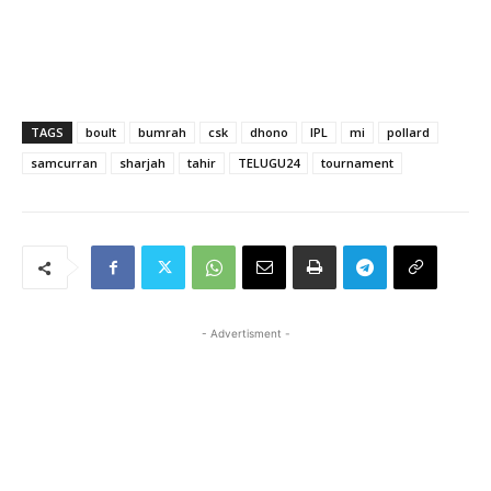
TAGS
boult
bumrah
csk
dhono
IPL
mi
pollard
samcurran
sharjah
tahir
TELUGU24
tournament
- Advertisment -