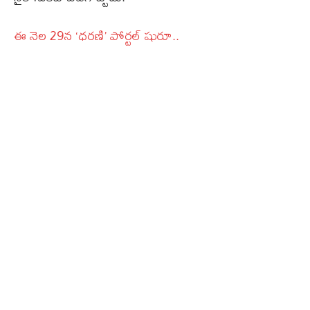
ఈ నెల 29న ‘ధ‌ర‌ణి’ పోర్టల్‌ షురూ..