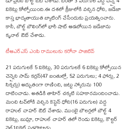
డూప్లెసీని బౌల్ట్‌ ఔట్‌ చేశాడు. దీంతో 3 పరుగుల వద్దే చెన్నై 4
వికెట్లు కోల్పోయింది.ఈ దశలో క్రీజులోకి వచ్చిన ధోని, జడేజా
కాస్త భాద్యతాయుత బ్యాటింగ్‌ చేసేందుకు ప్రయత్నించారు.
కానీ, బౌల్ట్ బౌలింగ్‌లో భారీ షాట్‌ ఆడబోయిన జడేజాను
కృనాల్‌ ఔట్ చేశాడు.
టీఆఎర్‌ఎస్‌ ఎంపి రాములుకు కరోనా పాజిటివ్‌
21 పరుగులకే 5 వికెట్లు, 30 పరుగులకే 6 వికెట్లు కోల్పోయిన
చెన్నైని సామ్‌ కర్రన్‌(47 బంతుల్లో, 52 పరుగులు; 4 ఫోర్లు, 2
సిక్సర్లు) అద్బుతంగా రాణించి, జట్టు స్కోరును 100
దాటించాడు. అతడికి తాహిర్‌ చక్కటి సహకారమందించాడు.
మంచి టచ్‌లోకి వచ్చిన కెప్టెన్‌ ధోని(16 పరుగుల) వద్ద
రాహుల్‌ చాహర్‌ ఔట్‌ చేశాడు. ముంబై బౌలర్లలో బౌల్ట్‌ 4
వికెట్లు, బుమ్రా, రాహుల్ చాహర్‌ తలో రెండు వికెట్లు, కౌల్టర్
నైల్‌1వికెట్ పడగొట్టాడు.