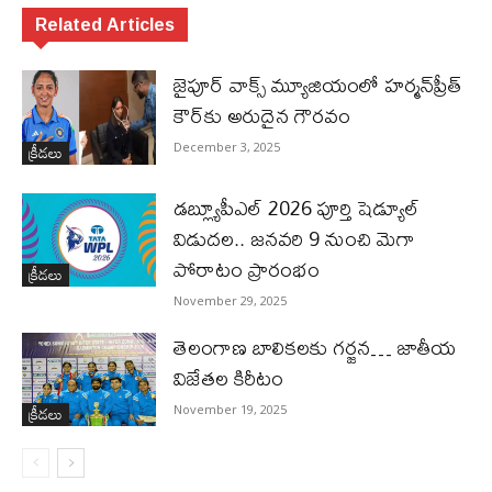
Related Articles
జైపూర్ వాక్స్ మ్యూజియంలో హర్మన్‌ప్రీత్
కౌర్‌కు అరుదైన గౌరవం
క్రీడలు
December 3, 2025
డబ్ల్యూపీఎల్ 2026 పూర్తి షెడ్యూల్
విడుదల.. జనవరి 9 నుంచి మెగా
పోరాటం ప్రారంభం
క్రీడలు
November 29, 2025
తెలంగాణ బాలికలకు గర్జన… జాతీయ
విజేతల కిరీటం
క్రీడలు
November 19, 2025