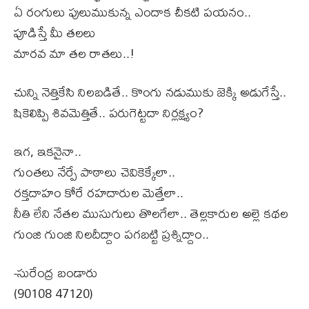
ఏ రంగులు పులుముకున్న ఎందాక చీకటి పయనం..
పూడిస్తే మీ తలలు
మారవ మా తల రాతలు..!
చున్ని నెత్తికేసి నిలబడితే.. కొంగు నడుముకు జెక్కి అడుగేస్తే..
షికెలిప్పి శివమెత్తితే.. పరుగెట్టదా నిర్లక్ష్యం?
ఇగ, ఇకనైనా..
గుంతలు నేర్పే పాఠాలు చెవికెక్కేలా..
రక్తదాహం కోరే రహదారుల మెత్తేలా..
నీతి లేని నేతల ముసుగులు తొలగేలా.. తెల్లకారుల అల్లె కథల
గుంజి గుంజి నిలదీద్దాం పగబట్టి ప్రశ్నిద్దాం..
-సురేంద్ర బండారు
(90108 47120)