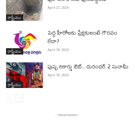
April 27, 2026
రాష్ట్రీయం
పెద్ద హీరోల‌కు ప్రేక్ష‌కులంటే గౌర‌వం
లేదా?
రాష్ట్రీయం
April 18, 2026
పుష్ప రికార్డు ఔట్‌.. దురంధ‌ర్ 2 సునామీ
April 18, 2026
రాష్ట్రీయం
- Advertisment -