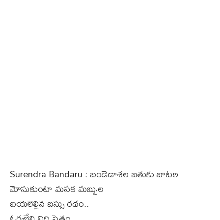
Surendra Bandaru : బండెడాశల బతుకు బాటల
మోసుకుంటా మసక మబ్బుల
బయలెల్లిన బస్సు రథం..
ఓర్వలేని విధి సైతం