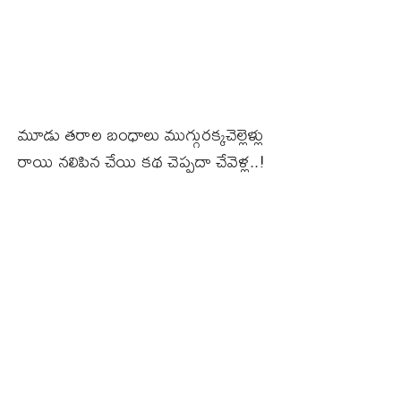
మూడు తరాల బంధాలు ముగ్గురక్కచెల్లెళ్లు
రాయి నలిపిన చేయి కథ చెప్పదా చేవెళ్ల..!