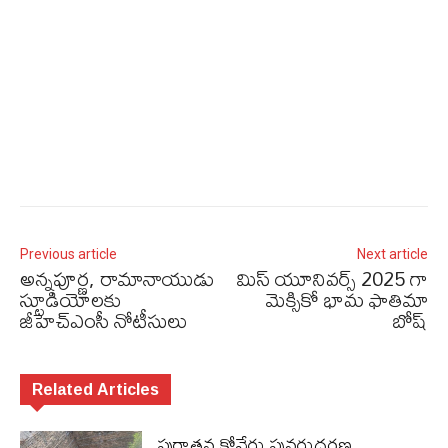
Previous article
Next article
అన్నపూర్ణ, రామానాయుడు
మిస్‌ యూనివర్స్‌ 2025 గా
స్టూడియోలకు
మెక్సికో భామ ఫాతిమా
జీహెచ్ఎంసీ నోటీసులు
బోష్‌
Related Articles
పురాత‌న కోనేరు పున‌రుద్ధ‌ర‌ణ