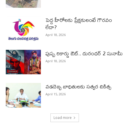
పెద్ద హీరోల‌కు ప్రేక్ష‌కులంటే గౌర‌వం
లేదా?
April 18, 2026
పుష్ప రికార్డు ఔట్‌.. దురంధ‌ర్ 2 సునామీ
April 18, 2026
వడదెబ్బ బాధితులకు సత్వర చికిత్స
April 15, 2026
Load more