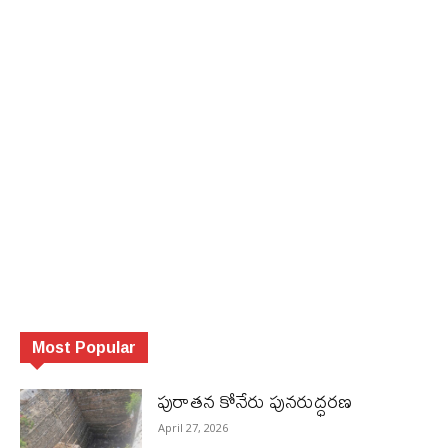
Most Popular
పురాత‌న కోనేరు పున‌రుద్ధ‌ర‌ణ
April 27, 2026