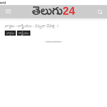
end
వార్తలు
రాష్ట్రీయం
చెప్పదా చేవెళ్ల..!
వార్తలు
రాష్ట్రీయం
- Advertisment -