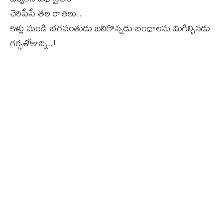
చెరిపేసే తల రాతలు..
కళ్లు మండి భగవంతుడు బలిగొన్నడు బంధాలను మిగిల్చినడు
గర్భశోకాన్ని..!