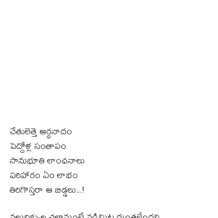
చేతులెత్తె ఆర్థనాదం
పెద్దోళ్ల సంతాపం
సానుభూతి లాంఛనాలు
పరిహారం ఏం లాభం
తిరిగొస్తరా ఆ బిడ్డలు..!
నలుదిక్కుల చలాన్లుంటే నడిమిట్ల గుంతలేందని