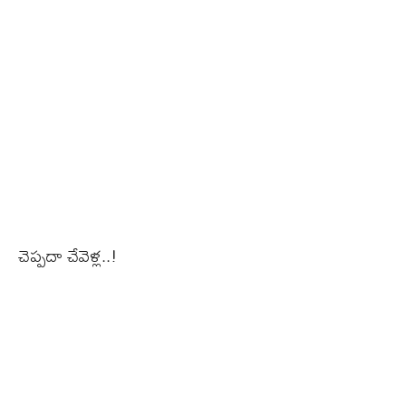
చెప్పదా చేవెళ్ల..!