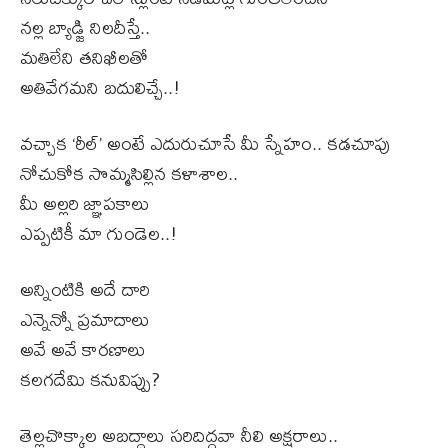
నల్ల బ్యాడ్జి నిలదీస్తే..
మతిలేని తనిఖీలతో
అతివేగమని బదులిచ్చే..!
వచ్చాక ‘రీల్’ అంటే ఎదురుచూసే మీ స్నేహం.. కడచూపు
నోచుకోక సొమ్మసిల్లిన కళాశాల..
మీ అల్లరి జ్ఞాపకాలు
ఎప్పటికీ మా గుండెల..!
అన్నింటికి అదే దారి
ఎన్నెన్నో ప్రమాదాలు
అవే అవే కారణాలు
కలగదేమి కనువిప్పు?
తెల్లచొక్కాల అబద్ధాలు సరిదిద్దవా నీలి అక్షరాలు..