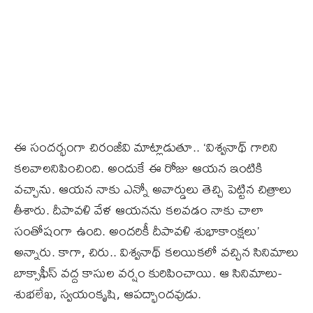
ఈ సంద‌ర్భంగా చిరంజీవి మాట్లాడుతూ.. ‘విశ్వనాథ్ గారిని
క‌ల‌వాల‌నిపించింది. అందుకే ఈ రోజు ఆయ‌న ఇంటికి
వచ్చాను. ఆయ‌న నాకు ఎన్నో అవార్డులు తెచ్చి పెట్టిన చిత్రాలు
తీశారు. దీపావళి వేళ ఆయ‌నను క‌ల‌వ‌డం నాకు చాలా
సంతోషంగా ఉంది. అంద‌రికీ దీపావ‌ళి శుభాకాంక్షలు’
అన్నారు. కాగా, చిరు.. విశ్వనాథ్‌ కలయికలో వచ్చిన సినిమాలు
బాక్సాఫీస్ వద్ద కాసుల వర్షం కురిపించాయి. ఆ సినిమాలు-
శుభలేఖ, స్వయంకృషి, ఆపద్భాందవుడు.