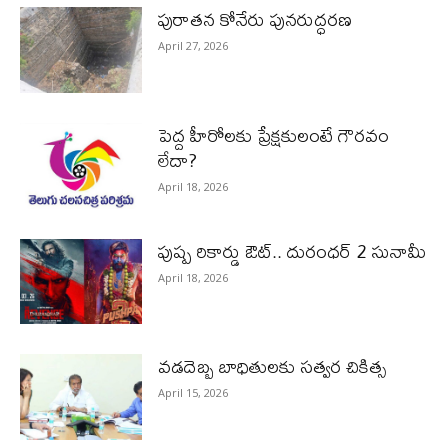
పురాత‌న కోనేరు పున‌రుద్ధ‌ర‌ణ
April 27, 2026
పెద్ద హీరోల‌కు ప్రేక్ష‌కులంటే గౌర‌వం
లేదా?
April 18, 2026
పుష్ప రికార్డు ఔట్‌.. దురంధ‌ర్ 2 సునామీ
April 18, 2026
వడదెబ్బ బాధితులకు సత్వర చికిత్స
April 15, 2026