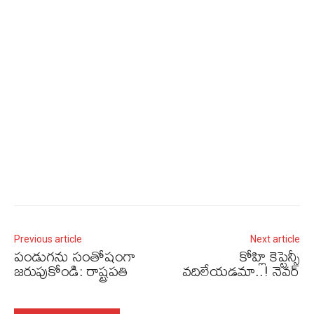
Previous article
Next article
పండుగను సంతోషంగా
కోహ్లి కెప్టెన్సీ
జరుపుకోండి: రాష్ట్రపతి
వదిలేయడమా..! నెవర్