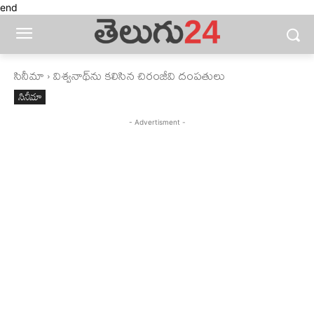
end
సినీమా
విశ్వనాథ్‌ను కలిసిన చిరంజీవి దంపతులు
సినీమా
- Advertisment -