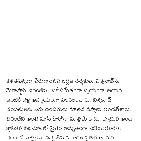
కళతపస్విగా పేరుగాంచిన దిగ్గజ దర్శకులు విశ్వనాథ్‌ను
మెగాస్టార్‌ చిరంజీవి.. సతీసమేతంగా స్వయంగా ఆయన
ఇంటికి వెళ్లి ఆప్యాయంగా పలకరించారు. విశ్వనాథ్‌
దంపతులకు చిరు దంపతులు నూతన వస్త్రాలు అందజేశారు.
చిరంజీవి అంటే మాస్ హీరోగా మాత్రమే కాదు, ఫ్యామిలీ అండ్
క్లాసికల్ సినిమాలలో సైతం అద్భుతంగా నటించగలరని,
ఎలాంటి పాత్రకైనా వన్నె తీసుకురాగల ప్రతిభ ఆయన