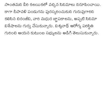
సొంతమని వీరి కలయికలో వచ్చిన సినిమాలు నిరూపించాయి.
కాగా దీపావళి పండుగను పురస్కరించుకుని గురువుగారిని
కలిసిన చిరంజీవి, వారి మధుర జ్ఞాపకాలను, అప్పటి సినిమా
విశేషాలను గుర్తు చేసుకున్నారు. విశ్వనాథ్‌ ఆరోగ్య పరిస్థితి
గురించి ఆయన కుటుంబ సభ్యులను అడిగి తెలుసుకున్నారు.