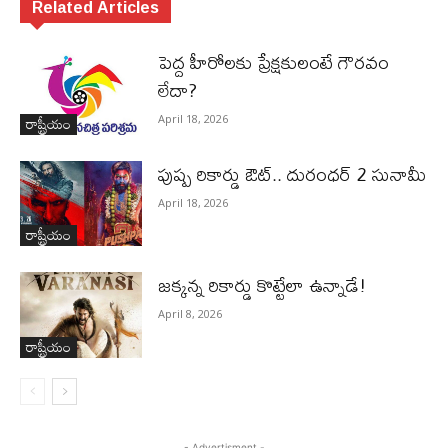
Related Articles
పెద్ద హీరోల‌కు ప్రేక్ష‌కులంటే గౌర‌వం
లేదా?
రాష్ట్రీయం
April 18, 2026
పుష్ప రికార్డు ఔట్‌.. దురంధ‌ర్ 2 సునామీ
April 18, 2026
రాష్ట్రీయం
జ‌క్క‌న్న రికార్డు కొట్టేలా ఉన్నాడే!
April 8, 2026
రాష్ట్రీయం
- Advertisment -