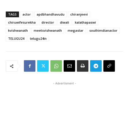
TAGS
actor
apdbhandhavudu
chiranjeevi
chiruwifesurekha
director
diwali
kalathapaswi
kvishwanath
meetsvishwanath
megastar
southimdianactor
TELUGU24
telugu24in
- Advertisment -