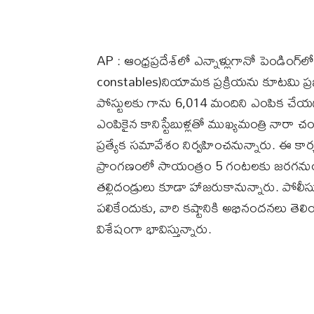
AP : ఆంధ్రప్రదేశ్‌లో ఎన్నాళ్లుగానో పెండింగ్‌లో
constables)నియామక ప్రక్రియను కూటమి ప్ర
పోస్టులకు గాను 6,014 మందిని ఎంపిక చేయగా, 
ఎంపికైన కానిస్టేబుళ్లతో ముఖ్యమంత్రి న
ప్రత్యేక సమావేశం నిర్వహించనున్నారు. ఈ కా
ప్రాంగణంలో సాయంత్రం 5 గంటలకు జరగనుంది
తల్లిదండ్రులు కూడా హాజరుకానున్నారు. పో
పలికేందుకు, వారి కష్టానికి అభినందనలు 
విశేషంగా భావిస్తున్నారు.