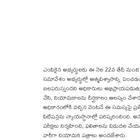
ఎంపికైన అభ్యర్థులకు ఈ నెల 22వ తేదీ నుంచి 
సమావేశం అభ్యర్థుల్లో ఆత్మవిశ్వాసాన్ని పెంచ
బలపరుస్తుందని అధికారులు అభిప్రాయపడుతున
చేసి, నియామకాలను దీర్ఘకాలం ఆలస్యం చేశారని
అధికారంలోకి వచ్చిన వెంటనే ఈ సమస్యపై ప్రత్యేక
పిటిషన్లను న్యాయస్థానాల్లో పరిష్కరించింద
పరీక్షలు నిర్వహించి, ఫలితాలను విడుదల చేయడం
వారీగా నియామక పత్రాలు అందజేశారు.