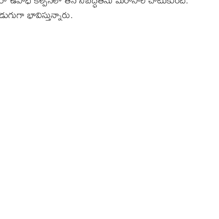
ా ఉపాధి కల్పనలో తన నిబద్ధతను మరోసారి చాటుకుంది.
గుగా భావిస్తున్నారు.