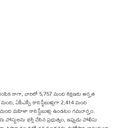
ంపిక కాగా, వారిలో 5,757 మంది శిక్షణకు అర్హత
3 మంది, ఏపీఎస్పీ కానిస్టేబుళ్లుగా 2,414 మంది
 మంది మహిళా కానిస్టేబుళ్లు ఉండటం గమనార్హం.
 పోస్టులను భర్తీ చేసిన ప్రభుత్వం, ఇప్పుడు పోలీసు