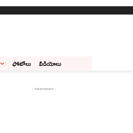
ఫోటోలు
వీడియోలు
- Advertisment -