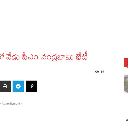
లతో నేడు సీఎం చంద్రబాబు భేటీ
16
- Advertisment -