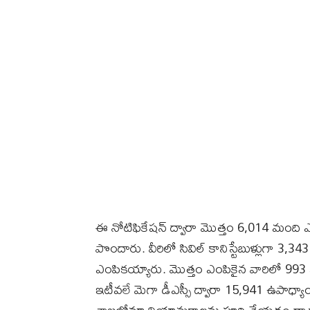
ఈ నోటిఫికేషన్ ద్వారా మొత్తం 6,014 మంది ఎ
పొందారు. వీరిలో సివిల్ కానిస్టేబుళ్లుగా 3,34
ఎంపికయ్యారు. మొత్తం ఎంపికైన వారిలో 993
ఇటీవలే మెగా డీఎస్సీ ద్వారా 15,941 ఉపాధ్యాయ