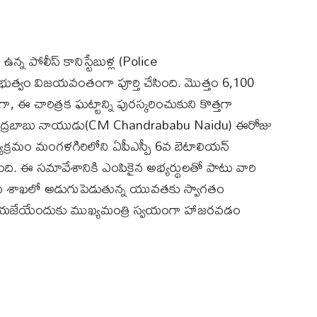
 ఉన్న పోలీస్ కానిస్టేబుళ్ల (Police
భుత్వం విజయవంతంగా పూర్తి చేసింది. మొత్తం 6,100
ఈ చారిత్రక ఘట్టాన్ని పురస్కరించుకుని కొత్తగా
ారా చంద్రబాబు నాయుడు(CM Chandrababu Naidu) ఈరోజు
ర్యక్రమం మంగళగిరిలోని ఏపీఎస్పీ 6వ బెటాలియన్
. ఈ సమావేశానికి ఎంపికైన అభ్యర్థులతో పాటు వారి
లీసు శాఖలో అడుగుపెడుతున్న యువతకు స్వాగతం
తెలియజేయేందుకు ముఖ్యమంత్రి స్వయంగా హాజరవడం