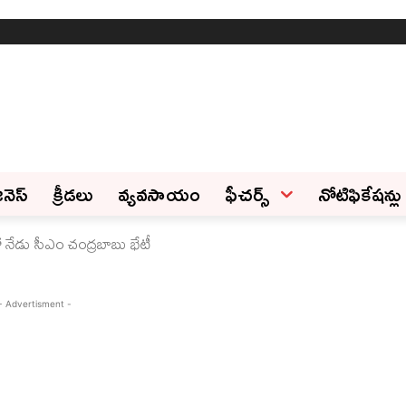
ినెస్‌
క్రీడలు
వ్యవసాయం
ఫీచ‌ర్స్ ‌
నోటిఫికేషన్లు
తో నేడు సీఎం చంద్రబాబు భేటీ
- Advertisment -