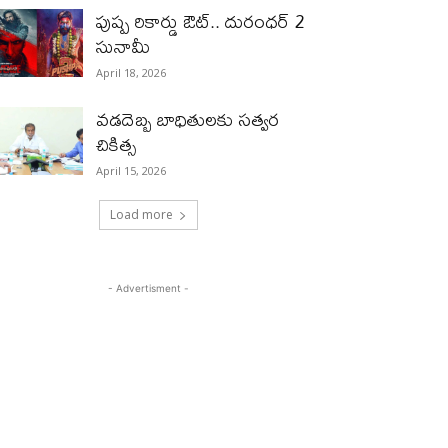
పుష్ప రికార్డు ఔట్‌.. దురంధ‌ర్ 2
సునామీ
April 18, 2026
వడదెబ్బ బాధితులకు సత్వర
చికిత్స
April 15, 2026
Load more
- Advertisment -