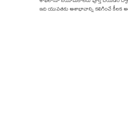
శాఖలోనూ నియామకాలను పూర్తి చేయడం ద్వార
ఇది యువతకు ఆశాభావాన్ని కలిగించే కీలక అడు