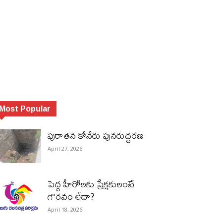
Most Popular
పురాత‌న కోనేరు పున‌రుద్ధ‌ర‌ణ
April 27, 2026
పెద్ద హీరోల‌కు ప్రేక్ష‌కులంటే
గౌర‌వం లేదా?
April 18, 2026