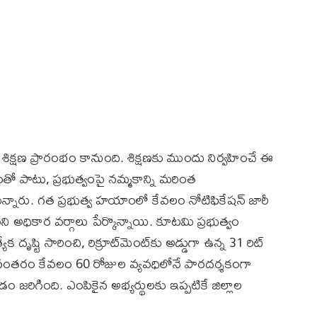
శిక్షణ ప్రారంభం కానుంది. శిక్షణకు ముందు నిర్వహించే ఈ
డంతో పాటు, ప్రభుత్వంపై నమ్మకాన్ని మరింత
్నారు. గత ప్రభుత్వ హయాంలో కేవలం నోటిఫికేషన్ జారీ
 అధికార వర్గాలు పేర్కొన్నాయి. కూటమి ప్రభుత్వం
 దృష్టి సారించి, రిక్రూట్‌మెంట్‌కు అడ్డుగా ఉన్న 31 రిట్
ి. అనంతరం కేవలం 60 రోజుల వ్యవధిలోనే పారదర్శకంగా
 జరిగింది. ఎంపికైన అభ్యర్థులకు ఇప్పటికే జిల్లాల