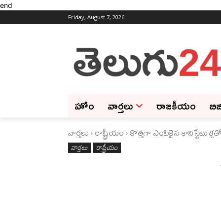
end
Friday, August 7, 2026
హోం
వార్తలు
రాజకీయం
బిజ
వార్తలు
రాష్ట్రీయం
కొత్తగా ఎంపికైన కానిస్టేబుళ్ల
వార్తలు
రాష్ట్రీయం