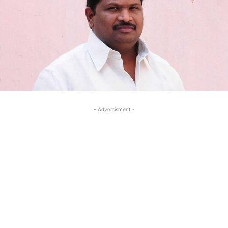
- Advertisment -