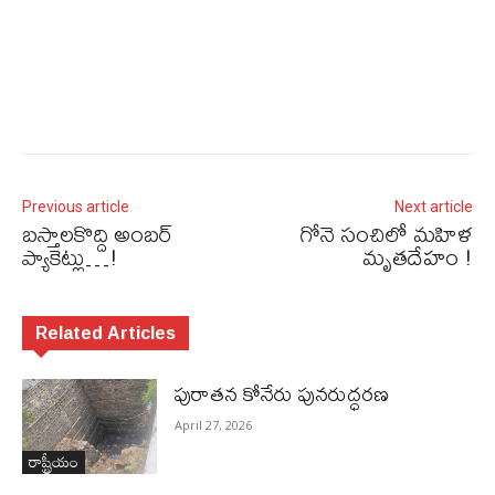
Previous article
Next article
బస్తాలకొద్ది అంబర్
గోనె సంచిలో మహిళ
ప్యాకెట్లు…!
మృతదేహం !
Related Articles
పురాత‌న కోనేరు పున‌రుద్ధ‌ర‌ణ
April 27, 2026
రాష్ట్రీయం