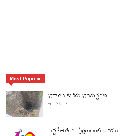
Most Popular
పురాత‌న కోనేరు పున‌రుద్ధ‌ర‌ణ
April 27, 2026
పెద్ద హీరోల‌కు ప్రేక్ష‌కులంటే గౌర‌వం