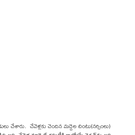
 చేశారు. చేవెళ్లకు చెందిన మద్దెల చింటు(నర్సింలు)