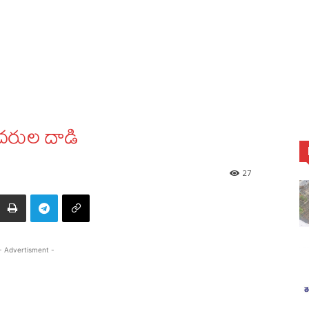
ుచరుల దాడి
27
- Advertisment -