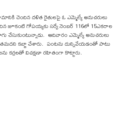
గ్రామానికి చెందిన దళిత రైతులపై ఓ ఎమ్మెల్యే అనుచరులు
ి చెందిన జూకంటి గోపయ్యకు సర్వే నెంబర్‌‌ 116లో 15ఎకరాల
సాగు చేసుకుంటున్నాడు. ఆదివారం ఎమ్మెల్యే అనుచరులు
ి తమదని కబ్జా చేశారు. పంటను దున్నివేయడంతో పాటు
ను కర్రలతో విచక్షణా రహితంగా కొట్టారు.