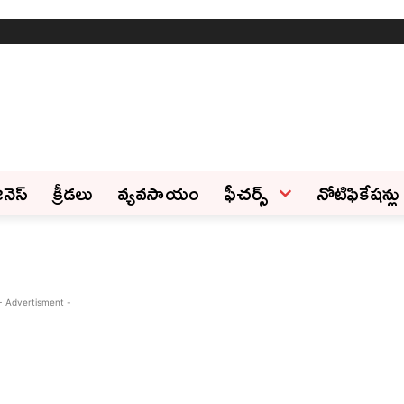
ినెస్‌
క్రీడలు
వ్యవసాయం
ఫీచ‌ర్స్ ‌
నోటిఫికేషన్లు
- Advertisment -