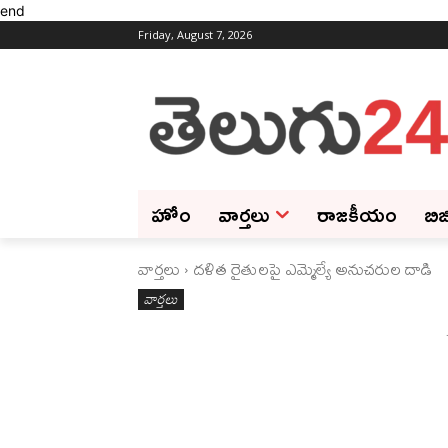
end
Friday, August 7, 2026
హోం
వార్తలు
రాజకీయం
బిజ
వార్తలు
దళిత రైతులపై ఎమ్మెల్యే అనుచరుల దాడి
వార్తలు