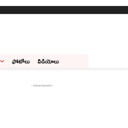
ఫోటోలు
వీడియోలు
- Advertisment -