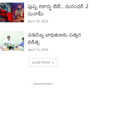
పుష్ప రికార్డు ఔట్‌.. దురంధ‌ర్ 2
సునామీ
April 18, 2026
వడదెబ్బ బాధితులకు సత్వర
చికిత్స
April 15, 2026
Load more
- Advertisment -