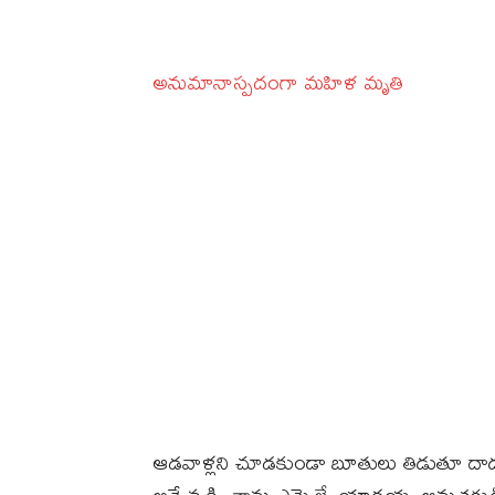
అనుమానాస్పదంగా మహిళ మృతి
ఆడవాళ్లని చూడకుండా బూతులు తిడుతూ దాడులు