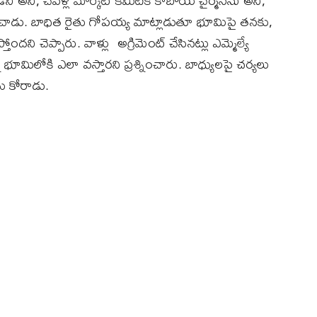
 అని, చేవెళ్ల మార్కెట్‌ కమిటీకి కాబోయే చైర్మన్‌ను అని,
రించాడు. బాధిత రైతు గోపయ్య మాట్లాడుతూ భూమిపై తనకు,
ందని చెప్పారు. వాళ్లు అగ్రిమెంట్‌ చేసినట్లు ఎమ్మెల్యే
 భూమిలోకి ఎలా వస్తారని ప్రశ్నించారు. బాధ్యులపై చర్యలు
ు కోరాడు.