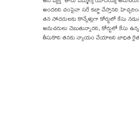
అనే వ్యక్తి తాను ఎమ్మెల్యే యాదయ్య అనుచరుడిని
అందరిని చంపైనా సరే కబ్జా చేస్తానని హెచ్చ
తన సోదరులకు కొన్నేళ్లుగా కోర్టులో కేసు నడుస్తో
అనుచరులు చెబుతున్నారని, కోర్టులో కేసు ఉన్న
తీసుకొని తనకు న్యాయం చేయాలని బాధిత రైత