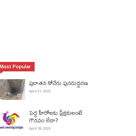
Most Popular
పురాత‌న కోనేరు పున‌రుద్ధ‌ర‌ణ
April 27, 2026
పెద్ద హీరోల‌కు ప్రేక్ష‌కులంటే
గౌర‌వం లేదా?
April 18, 2026