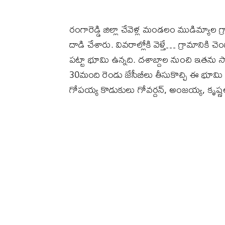
రంగారెడ్డి జిల్లా చేవెళ్ల మండలం ముడిమ్యాల 
దాడి చేశారు. వివరాల్లోకి వెళ్తే… గ్రామానిక
పట్టా భూమి ఉన్నది. దశాబ్దాల నుంచి ఇతను 
30మంది రెండు జేసీబీలు తీసుకొచ్చి ఈ భూమ
గోపయ్య కొడుకులు గోవర్దన్‌, అంజయ్య, కృష్ణల