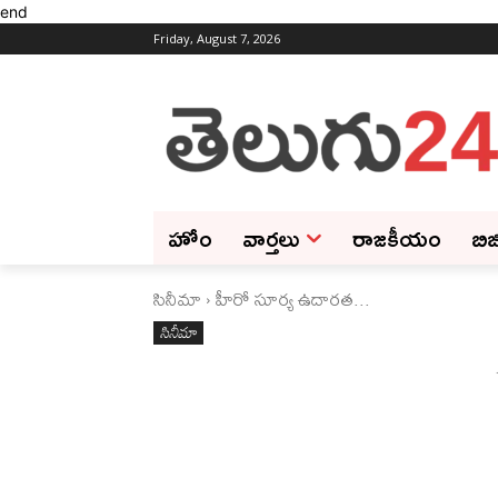
end
Friday, August 7, 2026
హోం
వార్తలు
రాజకీయం
బిజ
సినీమా
హీరో సూర్య ఉదారత...
సినీమా