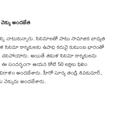
ల చెక్కు అందజేత
్ని చాటుకున్నారు. సినిమాలతో పాటు సామాజిక బాధ్యత
ళ సినిమా కార్మికులకు ఉపాధి కరువై కుటుంబ భారంతో
 చనిపోయారు. అయితే తమిళ సినిమా కార్మికులను
. ఈ సందర్భంగా ఆయన కోటి 50 లక్షలు ఫిలిం
ు విరాళం అందజేశారు. హీరో సూర్య తండ్రి శివకుమార్‌,
కు చెక్కును అందజేశారు.