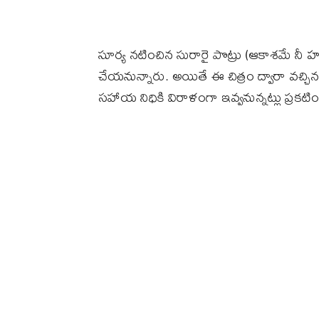
సూర్య నటించిన సురారై పొట్రు (ఆకాశమే నీ హద్
చేయనున్నారు. అయితే ఈ చిత్రం ద్వారా వచ్చిన
సహాయ నిధికి విరాళంగా ఇవ్వనున్నట్లు ప్రకటి