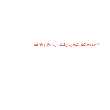
దళిత రైతులపై ఎమ్మెల్యే అనుచరుల దాడి