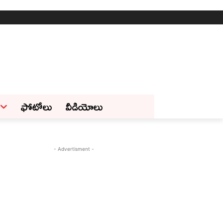
ఫోటోలు
వీడియోలు
- Advertisment -