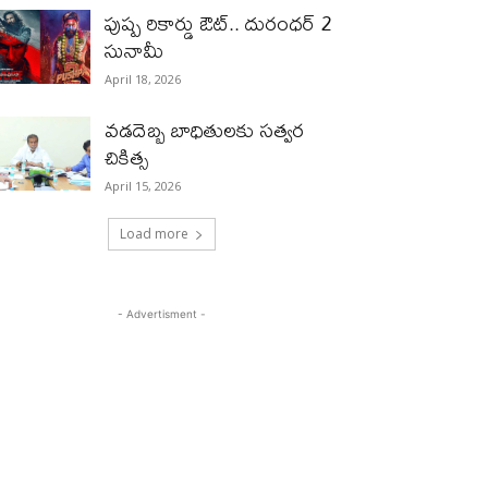
పుష్ప రికార్డు ఔట్‌.. దురంధ‌ర్ 2
సునామీ
April 18, 2026
వడదెబ్బ బాధితులకు సత్వర
చికిత్స
April 15, 2026
Load more
- Advertisment -