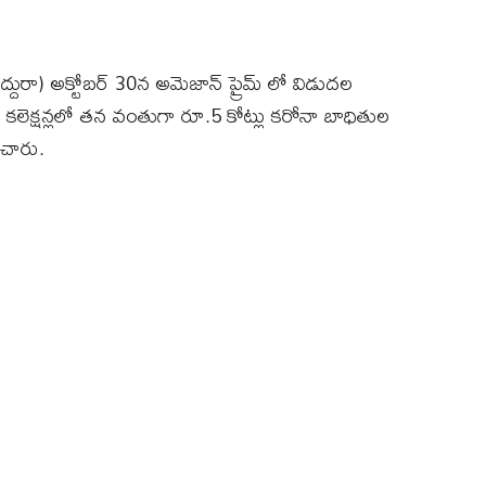
దురా) అక్టోబర్‌ 30న అమెజాన్‌ ప్రైమ్‌ లో విడుదల
 కలెక్షన్లలో తన వంతుగా రూ.5 కోట్లు కరోనా బాధితుల
ంచారు.