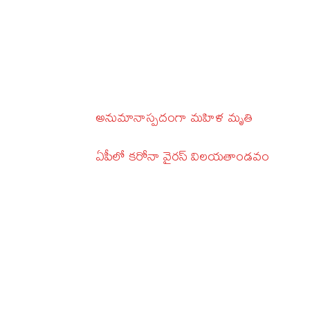
అనుమానాస్పదంగా మహిళ మృతి
ఏపీలో కరోనా వైరస్ విలయతాండవం ‌