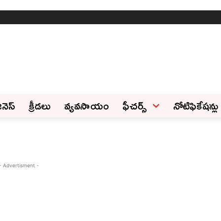
ినెస్‌
క్రీడలు
వ్యవసాయం
ఫీచ‌ర్స్ ‌
నోటిఫికేషన్లు
- Advertisment -