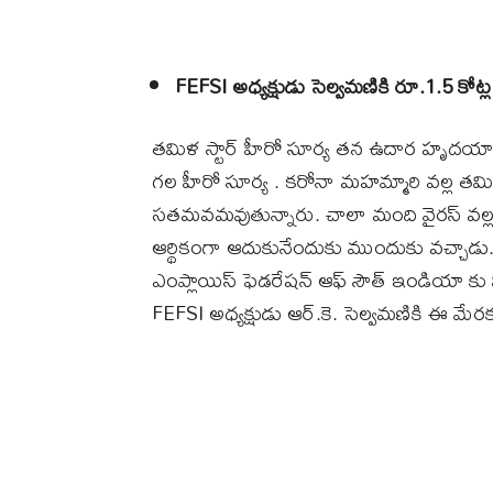
FEFSI అధ్యక్షుడు సెల్వమణికి రూ.1.5 కోట్
తమిళ స్టార్‌ హీరో సూర్య తన ఉదార హృదయాన
గల హీరో సూర్య . కరోనా మహమ్మారి వల్ల తమి
సతమవమవుతున్నారు. చాలా మంది వైరస్ వల్ల
ఆర్థికంగా ఆదుకునేందుకు ముందుకు వచ్చాడు
ఎంప్లాయిస్‌ ఫెడరేషన్‌ ఆఫ్‌ సౌత్‌ ఇండియా క
FEFSI అధ్యక్షుడు ఆర్‌.కె. సెల్వమణికి ఈ మేర