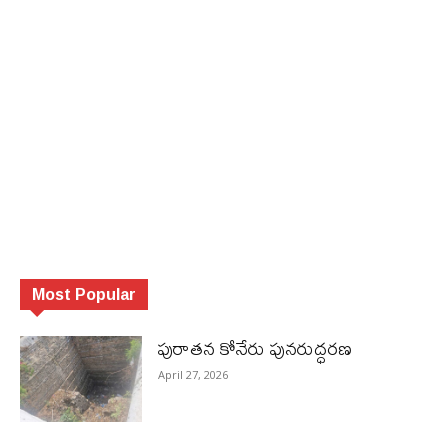
Most Popular
పురాత‌న కోనేరు పున‌రుద్ధ‌ర‌ణ
April 27, 2026