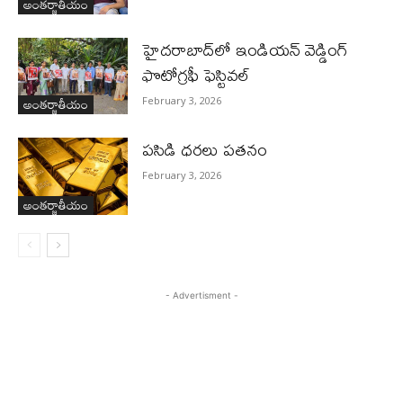
అంతర్జాతీయం
హైదరాబాద్‌లో ఇండియన్ వెడ్డింగ్
ఫొటోగ్రఫీ ఫెస్టివల్
అంతర్జాతీయం
February 3, 2026
పసిడి ధరలు పతనం
February 3, 2026
అంతర్జాతీయం
- Advertisment -