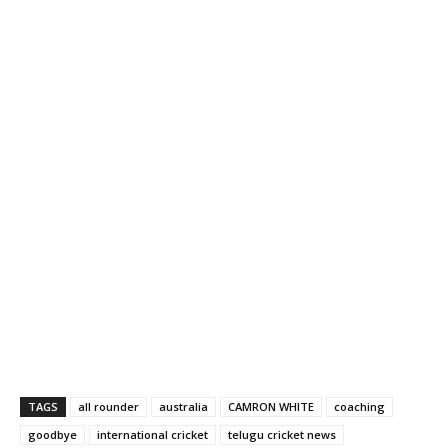
TAGS
all rounder
australia
CAMRON WHITE
coaching
goodbye
international cricket
telugu cricket news