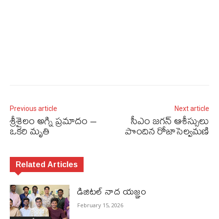
Previous article
Next article
శ్రీశైలం అగ్ని ప్రమాదం –
సీఎం జగన్‌ ఆశీస్సులు
ఒకరి మృతి
పొందిన రోజాసెల్వమణి
Related Articles
డిజిటల్ నాద యజ్ఞం
February 15, 2026