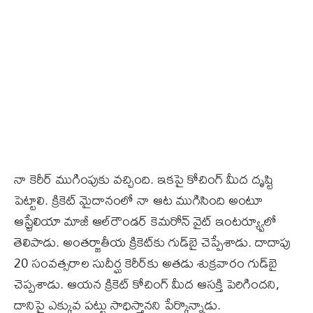
నా కెరీర్‌ ముగింపుకు వచ్చింది. ఇకపై కోచింగ్‌ మీద దృష్టి
పెట్టాలి. క్రికెట్‌ మైదానంలో నా ఆట ముగిసింది అంటూ
ఆస్ర్టేలియా మాజీ ఆల్‌రౌండర్‌ కెమరోన్‌ వైట్‌ ఇంటర్య్వూలో
తెలిపాడు. అంతర్జాతీయ క్రికెట్‌కు గుడ్‌బై చెప్పేశాడు. దాదాపు
20 సంవత్సరాల సుదీర్ఘ కెరీర్‌కు అతడు శుక్రవారం గుడ్‌బై
చెప్పశాడు. ఆయన క్రికెట్‌ కోచింగ్‌ మీద ఆసక్తి పెరిగిందని,
దానిపై ఎక్కువ పట్టు సాధిస్తానని పేర్కొన్నాడు.