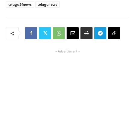
telugu24news
telugunews
- Advertisment -