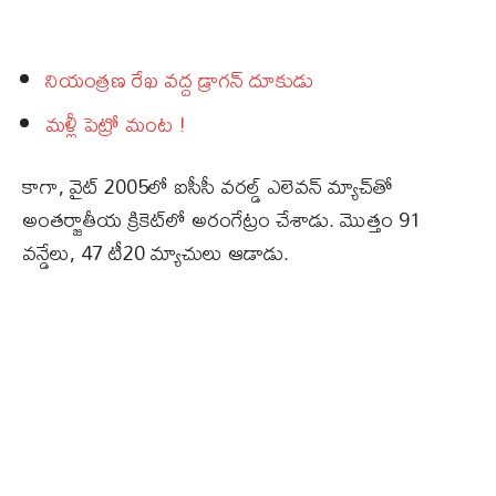
నియంత్రణ రేఖ వద్ద డ్రాగన్‌ దూకుడు
మళ్లీ పెట్రో మంట !
కాగా, వైట్ 2005లో ఐసీసీ వరల్డ్ ఎలెవన్ మ్యాచ్‌తో
అంతర్జాతీయ క్రికెట్‌లో అరంగేట్రం చేశాడు. మొత్తం 91
వన్డేలు, 47 టీ20 మ్యాచులు ఆడాడు.