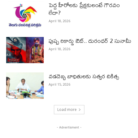
పెద్ద హీరోల‌కు ప్రేక్ష‌కులంటే గౌర‌వం
లేదా?
April 18, 2026
పుష్ప రికార్డు ఔట్‌.. దురంధ‌ర్ 2 సునామీ
April 18, 2026
వడదెబ్బ బాధితులకు సత్వర చికిత్స
April 15, 2026
Load more
- Advertisment -