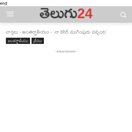
end
వార్తలు
అంతర్జాతీయం
'నా కెరీర్‌ ముగింపుకు వచ్చింది'
అంతర్జాతీయం
క్రీడలు
- Advertisment -