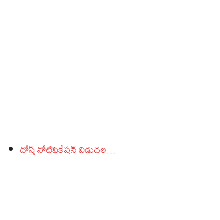
దోస్త్ నోటిఫికేషన్ విడుదల…