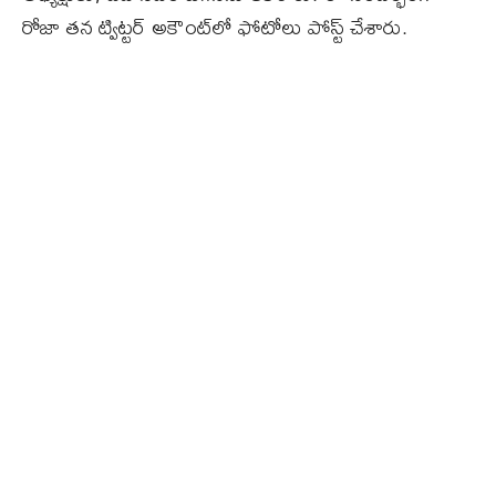
రోజా తన ట్విట్టర్‌ అకౌంట్‌లో ఫోటోలు పోస్ట్‌ చేశారు.