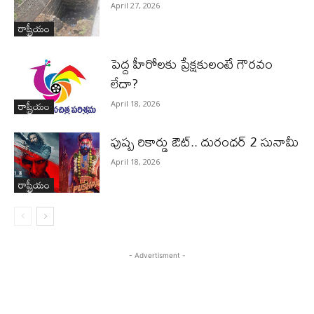
April 27, 2026
రాష్ట్రీయం
పెద్ద హీరోల‌కు ప్రేక్ష‌కులంటే గౌర‌వం
లేదా?
రాష్ట్రీయం
April 18, 2026
పుష్ప రికార్డు ఔట్‌.. దురంధ‌ర్ 2 సునామీ
April 18, 2026
రాష్ట్రీయం
- Advertisment -