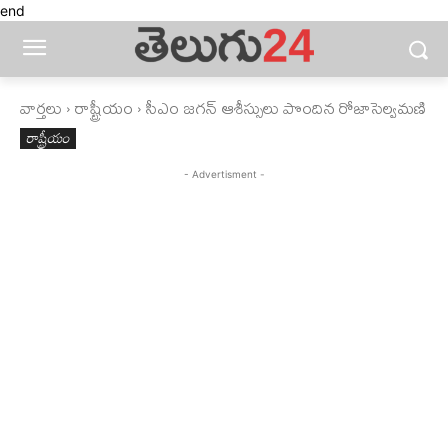
end
వార్తలు
రాష్ట్రీయం
సీఎం జగన్‌ ఆశీస్సులు పొందిన రోజాసెల్వమణి
రాష్ట్రీయం
- Advertisment -