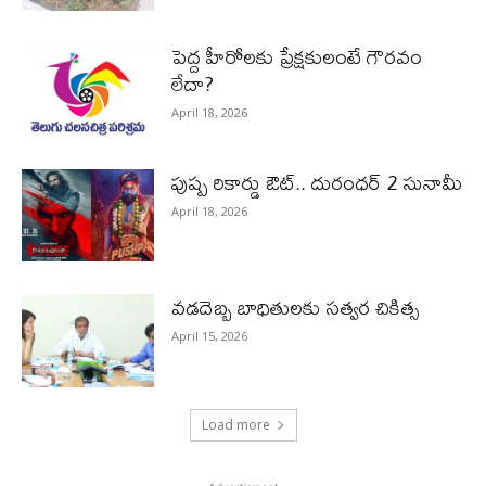
పెద్ద హీరోల‌కు ప్రేక్ష‌కులంటే గౌర‌వం
లేదా?
April 18, 2026
పుష్ప రికార్డు ఔట్‌.. దురంధ‌ర్ 2 సునామీ
April 18, 2026
వడదెబ్బ బాధితులకు సత్వర చికిత్స
April 15, 2026
Load more