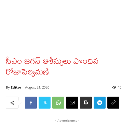
సీఎం జగన్‌ ఆశీస్సులు పొందిన
రోజాసెల్వమణి
By
Editor
August 21, 2020
10
- Advertisment -