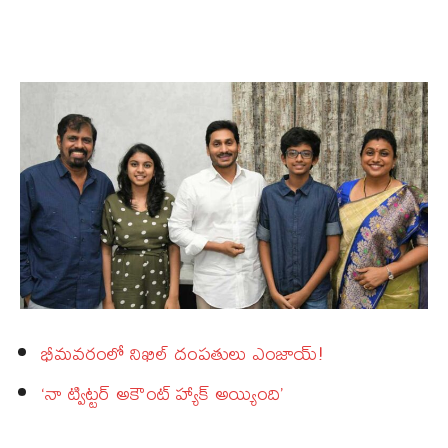
భీమవరంలో నిఖిల్‌ దంపతులు ఎంజాయ్‌!
‘నా ట్విట్టర్‌ అకౌంట్‌ హ్యాక్‌ అయ్యింది’