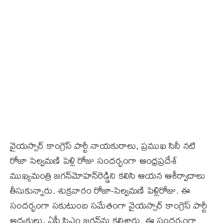
వైయస్సార్‌ కాంగ్రెస్‌ పార్టీ నాయకురాలు, ప్రముఖ సినీ నటి
రోజా సెల్వమణి పెళ్లి రోజు సందర్భంగా ఆంధ్రప్రదేశ్‌
ముఖ్యమంత్రి జగన్‌మోహన్‌రెడ్డిని కలిసి ఆయన ఆశీర్వాదాలు
తీసుకున్నారు. శుక్రవారం రోజా-సెల్వమణి పెళ్లిరోజు. ఈ
సందర్భంగా సకుటుంబ సమేతంగా వైయస్సార్‌ కాంగ్రెస్‌ పార్టీ
అధ్యక్షులు, ఏపీ సిఎం జగన్‌ను కలిశారు. ఈ సందర్భంగా