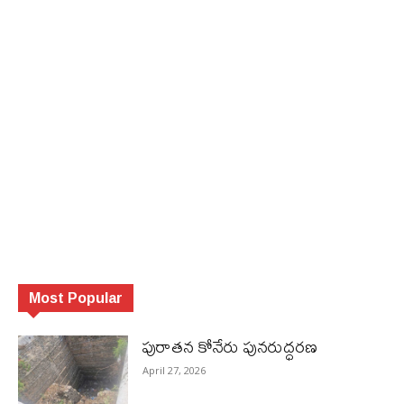
Most Popular
పురాత‌న కోనేరు పున‌రుద్ధ‌ర‌ణ
April 27, 2026