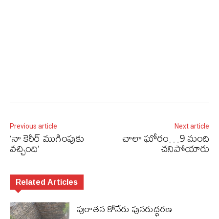
Previous article
Next article
‘నా కెరీర్‌ ముగింపుకు
చాలా ఘోరం…9 మంది
వచ్చింది’
చనిపోయారు
Related Articles
పురాత‌న కోనేరు పున‌రుద్ధ‌ర‌ణ