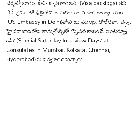
చర్యల్లో భాగం. వీసా బ్యాక్​లాగ్‌లను (Visa backlogs) కట్
చేసే క్రమంలో ఢిల్లీలోని అమెరికా రాయబార కార్యాలయం
(US Embassy in Delhi)తోపాటు ముంబై, కోల్‌కతా, చెన్నై,
హైదరాబాద్‌లోని కాన్సులేట్స్‌లో ‘స్పెషల్​శాటర్​డే ఇంటర్వ్యూ
డేస్’ (Special Saturday Interview Days’ at
Consulates in Mumbai, Kolkata, Chennai,
Hyderabad)ను నిర్వహించనున్నారు!