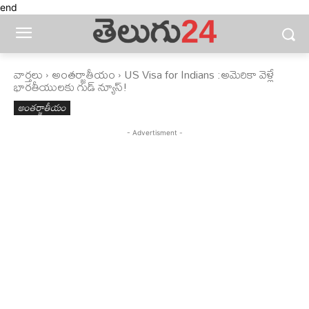
end
వార్తలు
అంతర్జాతీయం
US Visa for Indians :అమెరికా వెళ్లే
భారతీయులకు గుడ్ న్యూస్!
అంతర్జాతీయం
- Advertisment -