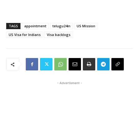
TAGS
appointment
telugu24in
US Mission
US Visa for Indians
Visa backlogs
- Advertisment -