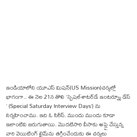
ఇండియాలోని యూఎస్ మిషన్​(US Mission)చర్యల్లో
భాగంగా.. ఈ నెల 21న తొలి ‘స్పెషల్​శాటర్​డే ఇంటర్వ్యూ డేస్​
’ (Special Saturday Interview Days’) ను
నిర్వహించాము. ఇది ఓ సిరీస్. ముందు ముందు కూడా
ఇలాంటివి జరుగుతాయి. మొదటిసారి వీసాకు అప్లై చేస్తున్న
వారి వెయిటింగ్ టైమ్​ను తగ్గించేందుకు ఈ చర్యలు