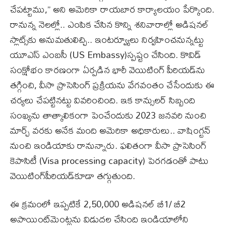
చేపట్టాము,” అని అమెరికా రాయబార కార్యాలయం పేర్కొంది.
రానున్న నెలల్లో.. ఎంపిక చేసిన కొన్ని శనివారాల్లో అడిషనల్​
స్లాట్స్​కు అనుమతులిచ్చి.. ఇంటర్వ్యూలు నిర్వహించనున్నట్టు
యూఎస్ ఎంబసీ (US Embassy)స్పష్టం చేసింది. కొవిడ్​
సంక్షోభం కారణంగా ఏర్పడిన భారీ వెయిటింగ్ పీరియడ్​ను
తగ్గించి, వీసా ప్రాసెసింగ్​ ప్రక్రియను వేగవంతం చేసేందుకు ఈ
చర్యలు చేపట్టినట్టు వివరించింది. ఇక కాన్సులర్​ సిబ్బంది
సంఖ్యను తాత్కాలికంగా పెంచేందుకు 2023 జనవరి నుంచి
మార్చ్​ వరకు అనేక మంది అమెరికా అధికారులు.. వాషింగ్టన్​
నుంచి ఇండియాకు రానున్నారు. ఫలితంగా వీసా ప్రాసెసింగ్​
కెపాసిటీ (Visa processing capacity) పెరగడంతో పాటు
వెయిటింగ్​పీరియడ్​కూడా తగ్గుతుంది.
ఈ క్రమంలో ఇప్పటికే 2,50,000 అడిషనల్ బీ1/ బీ2
అపాయింట్​మెంట్లను విడుదల చేసింది ఇండియాలోని