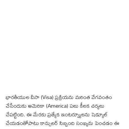
భారతీయుల వీసా (Visa) ప్రక్రియను మరింత వేగవంతం
చేసేందుకు అమెరికా (America) పలు కీలక చర్యలు
చేపట్టింది. ఈ మేరకు ప్రత్యేక ఇంటర్వ్యూలను షెడ్యూల్​
చేయడంతోపాటు కాన్సులర్ సిబ్బంది సంఖ్యను పెంచడం ఈ