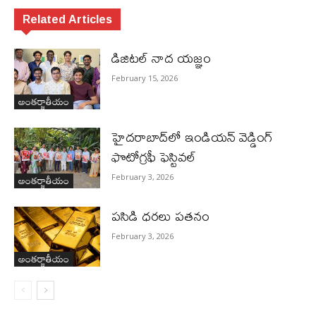
Related Articles
డిజిటల్ నాద యజ్ఞం
February 15, 2026
అంతర్జాతీయం
హైదరాబాద్‌లో ఇండియన్ వెడ్డింగ్
ఫొటోగ్రఫీ ఫెస్టివల్
అంతర్జాతీయం
February 3, 2026
పసిడి ధరలు పతనం
February 3, 2026
అంతర్జాతీయం