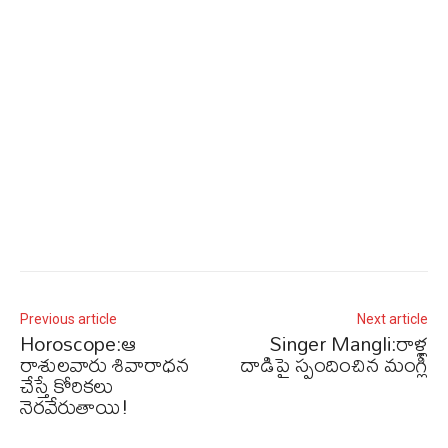
Previous article
Next article
Horoscope:ఆ
Singer Mangli:రాళ్ల
రాశులవారు శివారాధన
దాడిపై స్పందించిన మంగ్లీ
చేస్తే కోరికలు
నెరవేరుతాయి!