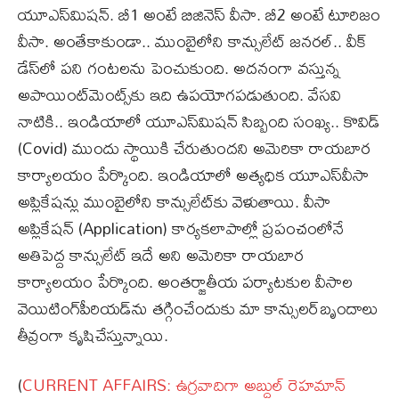
యూఎస్​మిషన్​. బీ1 అంటే బిజినెస్​ వీసా. బీ2 అంటే టూరిజం
వీసా. అంతేకాకుండా.. ముంబైలోని కాన్సులేట్​ జనరల్​.. వీక్​
డేస్​లో పని గంటలను పెంచుకుంది. అదనంగా వస్తున్న
అపాయింట్​మెంట్స్​కు ఇది ఉపయోగపడుతుంది. వేసవి
నాటికి.. ఇండియాలో యూఎస్​మిషన్​ సిబ్బంది సంఖ్య.. కొవిడ్​
(Covid) ముందు స్థాయికి చేరుతుందని అమెరికా రాయబార
కార్యాలయం పేర్కొంది. ఇండియాలో అత్యధిక యూఎస్​వీసా
అప్లికేషన్లు ముంబైలోని కాన్సులేట్‌కు వెళుతాయి. వీసా
అప్లికేషన్ (Application) కార్యకలాపాల్లో ప్రపంచంలోనే
అతిపెద్ద కాన్సులేట్ ఇదే అని అమెరికా రాయబార
కార్యాలయం పేర్కొంది. అంతర్జాతీయ పర్యాటకుల వీసాల
వెయిటింగ్​పీరియడ్‌ను తగ్గించేందుకు మా కాన్సులర్​బృందాలు
తీవ్రంగా కృషిచేస్తున్నాయి.
(
CURRENT AFFAIRS: ఉగ్రవాదిగా అబ్దుల్ రెహమాన్