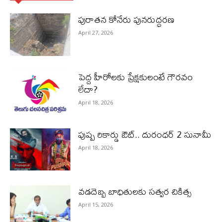
పురాత‌న కోనేరు పున‌రుద్ధ‌ర‌ణ
April 27, 2026
పెద్ద హీరోల‌కు ప్రేక్ష‌కులంటే గౌర‌వం
లేదా?
April 18, 2026
పుష్ప రికార్డు ఔట్‌.. దురంధ‌ర్ 2 సునామీ
April 18, 2026
వడదెబ్బ బాధితులకు సత్వర చికిత్స
April 15, 2026