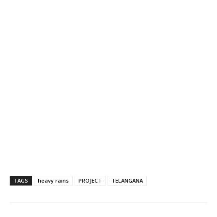
TAGS
heavy rains
PROJECT
TELANGANA