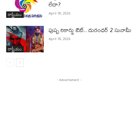
లేదా?
రాష్ట్రీయం
April 18, 2026
పుష్ప రికార్డు ఔట్‌.. దురంధ‌ర్ 2 సునామీ
April 18, 2026
రాష్ట్రీయం
- Advertisment -