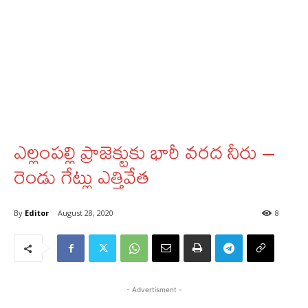
ఎల్లంపల్లి ప్రాజెక్టుకు భారీ వరద నీరు –
రెండు గేట్లు ఎత్తివేత
By
Editor
August 28, 2020
8
- Advertisment -