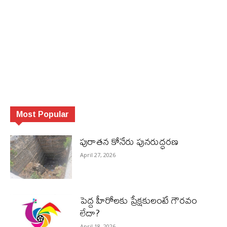
Most Popular
పురాత‌న కోనేరు పున‌రుద్ధ‌ర‌ణ
April 27, 2026
పెద్ద హీరోల‌కు ప్రేక్ష‌కులంటే గౌర‌వం
లేదా?
April 18, 2026