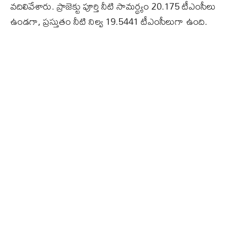
వదిలివేశారు. ప్రాజెక్టు పూర్తి నీటి సామర్థ్యం 20.175 టీఎంసీలు
ఉండగా, ప్రస్తుతం నీటి నిల్వ 19.5441 టీఎంసీలుగా ఉంది.