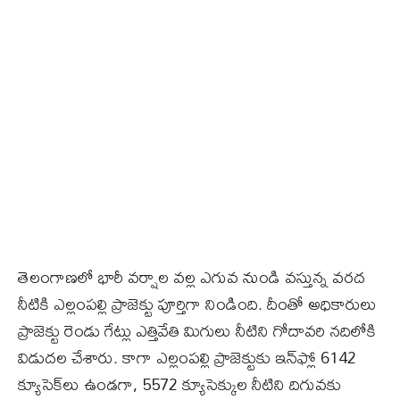
తెలంగాణలో భారీ వర్షాల వల్ల ఎగువ నుండి వస్తున్న వరద
నీటికి ఎల్లంపల్లి ప్రాజెక్టు పూర్తిగా నిండింది. దీంతో అధికారులు
ప్రాజెక్టు రెండు గేట్లు ఎత్తివేతి మిగులు నీటిని గోదావరి నదిలోకి
విడుదల చేశారు. కాగా ఎల్లంపల్లి ప్రాజెక్టుకు ఇన్‌ఫ్లో 6142
క్యూసెక్‌లు ఉండగా, 5572 క్యూసెక్కుల నీటిని దిగువకు