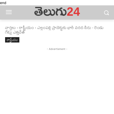
end
వార్తలు
రాష్ట్రీయం
ఎల్లంపల్లి ప్రాజెక్టుకు భారీ వరద నీరు - రెండు
గేట్లు ఎత్తివేత
రాష్ట్రీయం
- Advertisment -