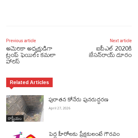
Previous article
Next article
అమెరికా అధ్యక్షుడిగా
ఐపీఎల్‌ 2020కి
ట్రంప్‌ ఫెయిల్‌ః కమలా
జేసన్‌రాయ్‌ దూరం
హారిస్‌
Related Articles
పురాత‌న కోనేరు పున‌రుద్ధ‌ర‌ణ
April 27, 2026
రాష్ట్రీయం
పెద్ద హీరోల‌కు ప్రేక్ష‌కులంటే గౌర‌వం