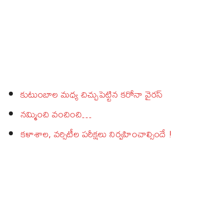
కుటుంబాల మధ్య చిచ్చుపెట్టిన కరోనా వైరస్‌
నమ్మించి వంచించి…
కళాశాల, వర్సిటీల పరీక్షలు నిర్వహించాల్సిందే !