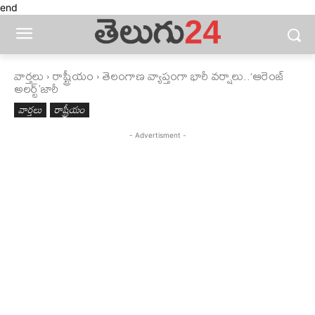
end
వార్తలు
రాష్ట్రీయం
తెలంగాణ వ్యాప్తంగా భారీ వర్షాలు..‘ఆరెంజ్
అలర్ట్’జారీ
వార్తలు
రాష్ట్రీయం
- Advertisment -