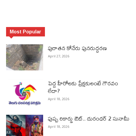
Most Popular
పురాత‌న కోనేరు పున‌రుద్ధ‌ర‌ణ
April 27, 2026
పెద్ద హీరోల‌కు ప్రేక్ష‌కులంటే గౌర‌వం
లేదా?
April 18, 2026
పుష్ప రికార్డు ఔట్‌.. దురంధ‌ర్ 2 సునామీ
April 18, 2026