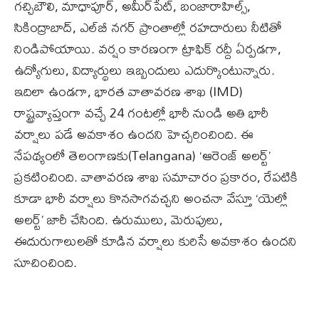
గచ్చిబౌలి, మాధాపూర్‌, అమీర్‌పేట్‌, బంజారాహిల్స్‌,
సికింద్రాబాద్‌, ఎల్‌బీ నగర్‌ ప్రాంతాల్లో రహదారులు నీటితో
నిండిపోయాయి. వర్షం కారణంగా ట్రాఫిక్‌ రద్దీ ఏర్పడగా,
ఉద్యోగులు, విద్యార్థులు ఇబ్బందులు ఎదుర్కొంటున్నారు.
ఇదిలా ఉండగా, భారత వాతావరణ శాఖ (IMD)
రాష్ట్రవ్యాప్తంగా వచ్చే 24 గంటల్లో భారీ నుండి అతి భారీ
వర్షాలు పడే అవకాశం ఉందని హెచ్చరించింది. ఈ
నేపథ్యంలో తెలంగాణకు(Telangana) ‘ఆరెంజ్ అలర్ట్’
ప్రకటించింది. వాతావరణ శాఖ సమాచారం ప్రకారం, రేపటికి
కూడా భారీ వర్షాలు కొనసాగవచ్చని అంచనా వేస్తూ ‘యెల్లో
అలర్ట్’ జారీ చేసింది. ఉరుములు, మెరుపులు,
ఈదురుగాలులతో కూడిన వర్షాలు కురిసే అవకాశం ఉందని
సూచించింది.