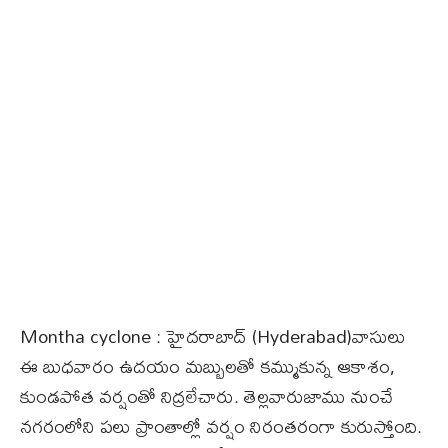
Montha cyclone : హైదరాబాద్‌ (Hyderabad)వాసులు
ఈ బుధవారం ఉదయం మబ్బులతో కమ్ముకున్న ఆకాశం,
కుండపోత వర్షంతో నిద్రలేచారు. తెల్లవారుజాము నుంచే
నగరంలోని పలు ప్రాంతాల్లో వర్షం నిరంతరంగా కురుస్తోంది.