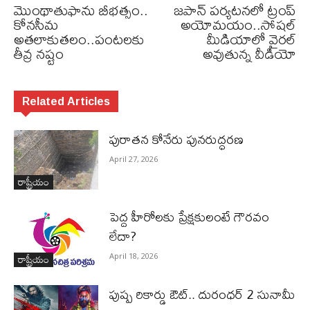
మొంథాతుఫాను బీభత్సం..
జపాన్ పర్యటనలో ట్రంప్
కోనసీమ
అయోమయం..సోషల్
అతలాకుతలం..పంటలకు
మీడియాలో వైరల్‌
తీవ్ర నష్టం
అవుతున్న వీడియో
Related Articles
పురాత‌న కోనేరు పున‌రుద్ధ‌ర‌ణ
April 27, 2026
రాష్ట్రీయం
పెద్ద హీరోల‌కు ప్రేక్ష‌కులంటే గౌర‌వం
లేదా?
రాష్ట్రీయం
April 18, 2026
పుష్ప రికార్డు ఔట్‌.. దురంధ‌ర్ 2 సునామీ