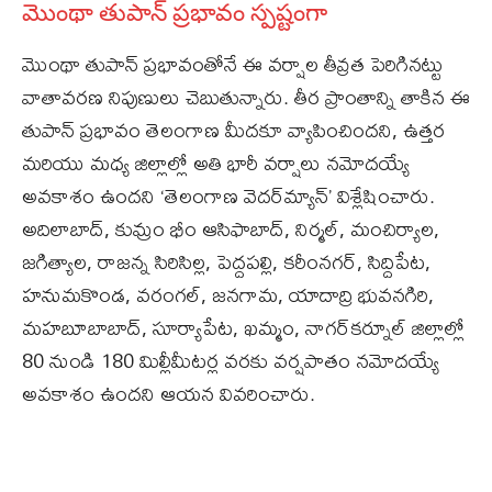
మొంథా తుపాన్ ప్రభావం స్పష్టంగా
మొంథా తుపాన్ ప్రభావంతోనే ఈ వర్షాల తీవ్రత పెరిగినట్టు
వాతావరణ నిపుణులు చెబుతున్నారు. తీర ప్రాంతాన్ని తాకిన ఈ
తుపాన్‌ ప్రభావం తెలంగాణ మీదకూ వ్యాపించిందని, ఉత్తర
మరియు మధ్య జిల్లాల్లో అతి భారీ వర్షాలు నమోదయ్యే
అవకాశం ఉందని ‘తెలంగాణ వెదర్‌మ్యాన్’ విశ్లేషించారు.
అదిలాబాద్‌, కుమ్రం భీం ఆసిఫాబాద్‌, నిర్మల్‌, మంచిర్యాల‌,
జగిత్యాల‌, రాజన్న సిరిసిల్ల‌, పెద్దపల్లి‌, కరీంనగర్‌, సిద్దిపేట‌,
హనుమకొండ‌, వరంగల్‌, జనగామ‌, యాదాద్రి భువనగిరి‌,
మహబూబాబాద్‌, సూర్యాపేట‌, ఖమ్మం‌, నాగర్‌కర్నూల్‌ జిల్లాల్లో
80 నుండి 180 మిల్లీమీటర్ల వరకు వర్షపాతం నమోదయ్యే
అవకాశం ఉందని ఆయన వివరించారు.