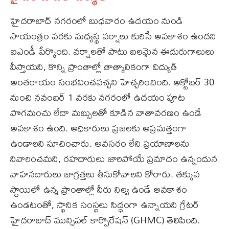
హైదరాబాద్‌ నగరంలో బుధవారం ఉదయం నుండి
సాయంత్రం వరకు మధ్యస్థ వర్షాలు కురిసే అవకాశం ఉందని
ఐఎండీ పేర్కొంది. వర్షాలతో పాటు బలమైన ఈదురుగాలులు
వీస్తాయని, కొన్ని ప్రాంతాల్లో తాత్కాలికంగా విద్యుత్‌
అంతరాయం సంభవించవచ్చని హెచ్చరించింది. అక్టోబర్‌ 30
నుంచి నవంబర్‌ 1 వరకు నగరంలో ఉదయం పూట
పొగమంచు లేదా మబ్బులతో కూడిన వాతావరణం ఉండే
అవకాశం ఉంది. అధికారులు ప్రజలకు అప్రమత్తంగా
ఉండాలని సూచించారు. అవసరం లేని ప్రయాణాలను
నివారించమని, రహదారులు జారిపోయే ప్రమాదం ఉన్నందున
వాహనదారులు జాగ్రత్తలు తీసుకోవాలని కోరారు. తక్కువ
స్థాయిలో ఉన్న ప్రాంతాల్లో నీరు నిల్వ ఉండే అవకాశం
ఉండటంతో, స్థానిక సంస్థలు సిద్ధంగా ఉన్నాయని గ్రేటర్‌
హైదరాబాద్‌ మున్సిపల్‌ కార్పొరేషన్‌ (GHMC) తెలిపింది.