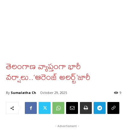
తెలంగాణ వ్యాప్తంగా భారీ
వర్షాలు..‘ఆరెంజ్ అలర్ట్’జారీ
By
Sumalatha Ch
October 29, 2025
9
- Advertisment -