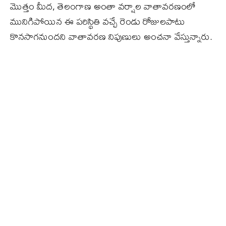
మొత్తం మీద, తెలంగాణ అంతా వర్షాల వాతావరణంలో
మునిగిపోయిన ఈ పరిస్థితి వచ్చే రెండు రోజులపాటు
కొనసాగనుందని వాతావరణ నిపుణులు అంచనా వేస్తున్నారు.