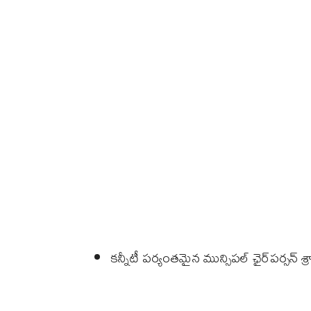
కన్నీటీ పర్యంతమైన మున్సిపల్ ఛైర్‌పర్సన్‌ శ్