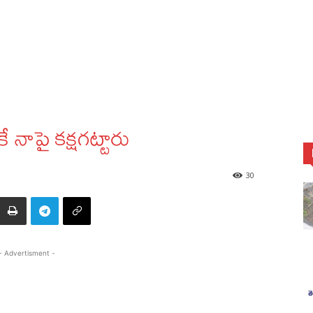
 నాపై కక్షగట్టారు
30
- Advertisment -