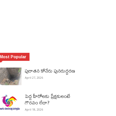
Most Popular
పురాత‌న కోనేరు పున‌రుద్ధ‌ర‌ణ
April 27, 2026
పెద్ద హీరోల‌కు ప్రేక్ష‌కులంటే
గౌర‌వం లేదా?
April 18, 2026