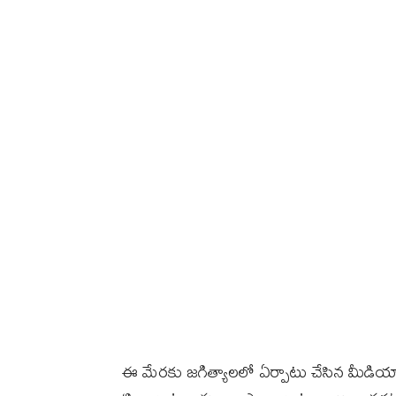
ఈ మేరకు జగిత్యాలలో ఏర్పాటు చేసిన మీడియ