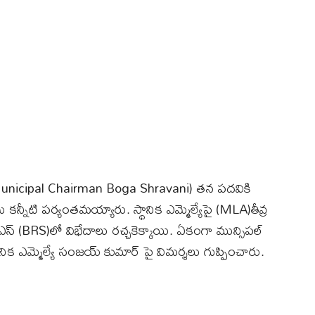
ావణి (Municipal Chairman Boga Shravani) తన పదవికి
న్నీటి పర్యంతమయ్యారు. స్థానిక ఎమ్మెల్యేపై (MLA)తీవ్ర
్ఎస్ (BRS)లో విభేదాలు రచ్చకెక్కాయి. ఏకంగా మున్సిపల్
థానిక ఎమ్మెల్యే సంజయ్ కుమార్ పై విమర్శలు గుప్పించారు.