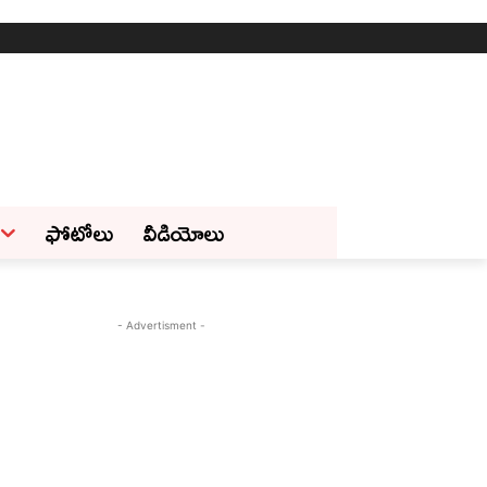
ఫోటోలు
వీడియోలు
- Advertisment -