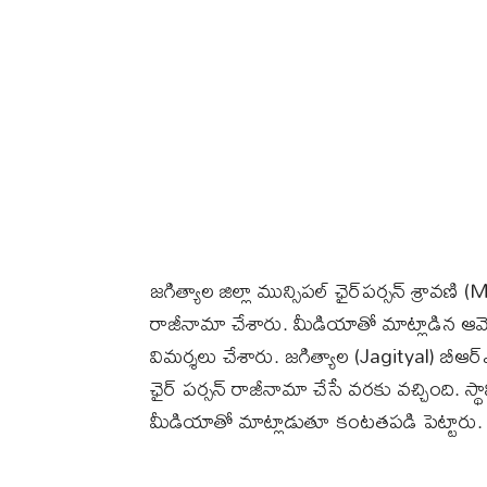
జగిత్యాల జిల్లా మున్సిపల్‌ ఛైర్‌పర్సన్ శ్ర
రాజీనామా చేశారు. మీడియాతో మాట్లాడిన ఆమె క
విమర్శలు చేశారు. జగిత్యాల (Jagityal) బీఆర
ఛైర్ పర్సన్ రాజీనామా చేసే వరకు వచ్చింది. స్
మీడియాతో మాట్లాడుతూ కంటతపడి పెట్టారు.