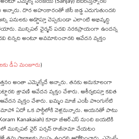
త’ అంటూ ఎమ్మెల్యే సంజయ్ (Sanjay) బెదిరిస్తున్నారని
ని అన్నారు. దొర అహంకారంతో బీసీ బిడ్డ ఎదుగుతుందని
 అన్ని పనులకు అడ్డొస్తూ చెప్పకుండా ఎలాంటి అభివృద్ధి
యారు. మున్సిపల్‌ ఛైర్మన్‌ పదవి నరకప్రాయంగా ఉందన్న
మన్‌ పదవి చిన్నది అంటూ అవమానించారని ఆవేదన వ్యక్తం
గులకు డీఏ మంజూరు
)
పెత్తనం అంతా ఎమ్మెల్యేదే అన్నారు. తనకు అనుకూలంగా
్టారని శ్రావణి ఆవేదన వ్యక్తం చేశారు. ఆశీర్వదిస్తూ కవిత
రని ఆవేదన వ్యక్తం చేశారు. ఖమ్మం మాజీ ఎంపీ పొంగులేటి
ో ఏదో ఒక పార్టీలోకి వెళ్లనున్నారు. ఆయనతో పాటు
n Koram Kanakaiah) కూడా బీఆర్ఎస్ నుంచి బయటికి
్ లో మున్సిపల్ ఛైర్ పర్సన్ రాజీనామా చేయటం
తో తమ ప్రాణాలకు ముప్పు ఉందని ఆరోపించారు. ఎమ్మెల్యే