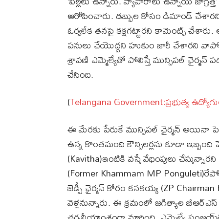
‘పిల్లలు ఉన్నారు. వ్యాపారాలు ఉన్నాయి జాగ్రత్
ఆరోపించారు. డబ్బుల కోసం డిమాండ్‌ చేశార
ఓర్వలేక తనపై కక్షగట్టారని కామెంట్స్ చేశారు.
పనులు చేయొద్దని హుకుం జారీ చేశారని వాపో
శ్రావణి ఎమ్మెల్యేతో పోలిస్తే మున్సిపల్‌ ఛైర్
చేసింది.
(
Telangana Government:ప్రభుత్వ ఉద్యో
ఈ మేరకు పేరుకే మున్సిపల్‌ ఛైర్మన్‌ అయినా 
ఉన్న కొంతమంది కౌన్సిలర్లను కూడా ఇబ్బంది పెట
(Kavitha)ఇంటికి వస్తే వేధింపులు చేస్తున్నా
(Former Khammam MP Ponguleti)రేపోమాప
జెడ్పీ ఛైర్మన్ కోరం కనకయ్య (ZP Chairma
వెళ్లనున్నారు. ఈ క్రమంలో జగిత్యాల బీఆర్ఎస
చర్చనీయాంశంగా మారింది. ఎమ్మెల్యే సంజయ్‌