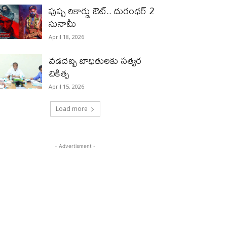
పుష్ప రికార్డు ఔట్‌.. దురంధ‌ర్ 2
సునామీ
April 18, 2026
వడదెబ్బ బాధితులకు సత్వర
చికిత్స
April 15, 2026
Load more
- Advertisment -