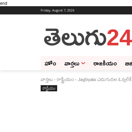
end
Friday, August 7, 2026
హోం
వార్తలు
రాజకీయం
బిజ
వార్తలు
రాష్ట్రీయం
Jagtiyala:ఎదుగుదల ఓర్వలేకే న
రాష్ట్రీయం