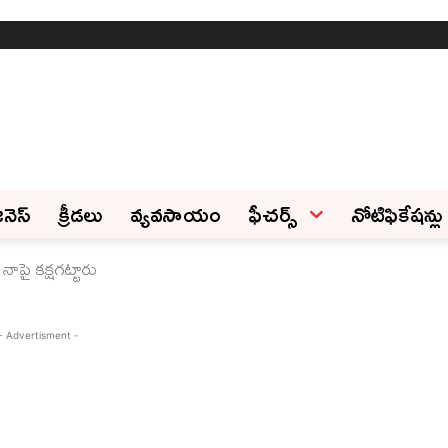
ినెస్‌
క్రీడలు
వ్యవసాయం
ఫీచ‌ర్స్ ‌
నోటిఫికేషన్లు
ాపై కక్షగట్టారు
- Advertisment -