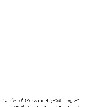
ా సమావేశంలో (Press meet) శ్రావణి మాట్లాడారు.