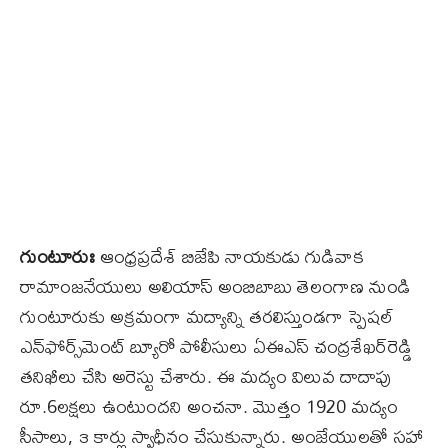
గుంటూరుః
ఆంధ్రప్రదేశ్‌ బిజేపి నాయకుడు గుడివాక
రామాంజనేయులు అలియాస్‌ అంబిబాబు తెలంగాణ నుండి
గుంటూరుకు అక్రమంగా మద్యాన్ని తరలిస్తుండగా స్పెషల్‌
ఎన్‌ఫోర్స్‌మెంట్‌ బ్యూరో పోలీసులు ఏఈఎస్‌ చంద్రశేఖర్‌రెడ్డి
తనిఖీలు చేసి అరెస్టు చేశారు. ఈ మద్యం విలువ దాదాపు
రూ.6లక్షలు ఉంటుందని అంచనా. మొత్తం 1920 మద్యం
సీసాలు, ౩ కార్లు స్వాధీనం చేసుకున్నారు. అంజేయులతో సహా