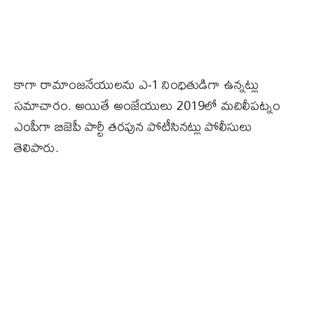
కాగా రామాంజనేయులను ఎ-1 నింధితుడిగా ఉన్నట్లు
సమాచారం. అయితే అంజేయులు 2019లో మచిలీపట్నం
ఎంపీగా బిజెపీ పార్టీ తరపున పోటీసినట్లు పోలీసులు
తెలిపారు.