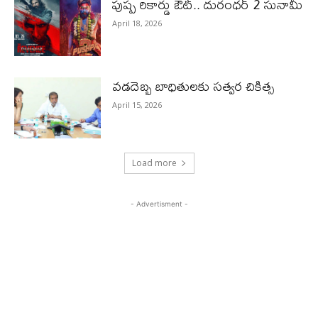
పుష్ప రికార్డు ఔట్‌.. దురంధ‌ర్ 2 సునామీ
April 18, 2026
వడదెబ్బ బాధితులకు సత్వర చికిత్స
April 15, 2026
Load more
- Advertisment -