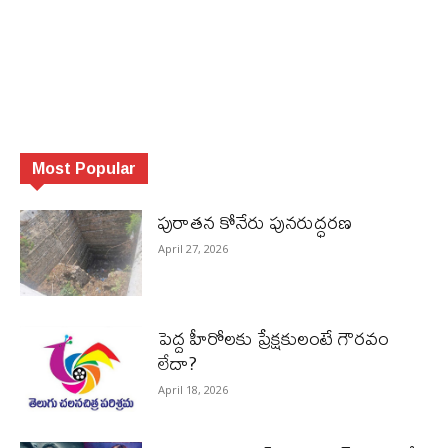
Most Popular
పురాత‌న కోనేరు పున‌రుద్ధ‌ర‌ణ
April 27, 2026
పెద్ద హీరోల‌కు ప్రేక్ష‌కులంటే గౌర‌వం
లేదా?
April 18, 2026