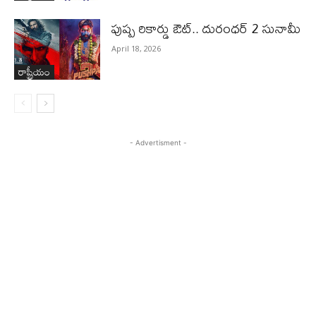
పుష్ప రికార్డు ఔట్‌.. దురంధ‌ర్ 2 సునామీ
April 18, 2026
రాష్ట్రీయం
- Advertisment -