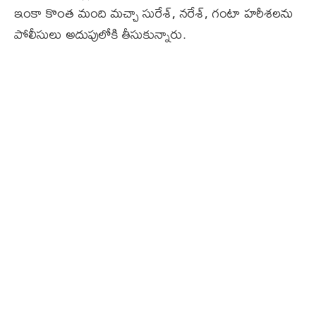
ఇంకా కొంత మంది మచ్చా సురేశ్‌, నరేశ్‌, గంటా హరీశలను
పోలీసులు అదుపులోకి తీసుకున్నారు.