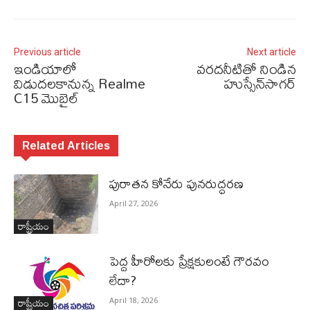
Previous article
Next article
ఇండియాలో
వరదనీటితో నిండిన
విడుదలకానున్న Realme
హుస్సేన్‌సాగర్‌
C15 మొబైల్‌
Related Articles
పురాత‌న కోనేరు పున‌రుద్ధ‌ర‌ణ
April 27, 2026
రాష్ట్రీయం
పెద్ద హీరోల‌కు ప్రేక్ష‌కులంటే గౌర‌వం
లేదా?
రాష్ట్రీయం
April 18, 2026