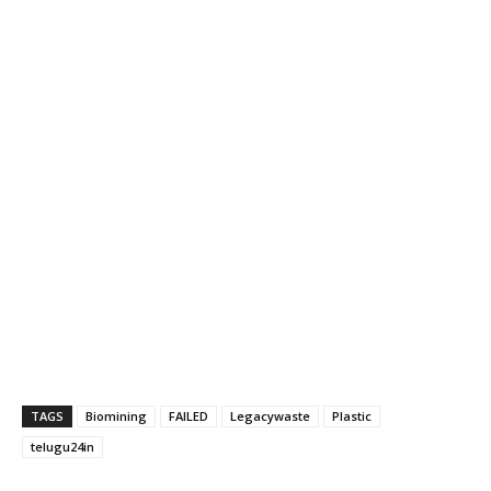
TAGS
Biomining
FAILED
Legacywaste
Plastic
telugu24in