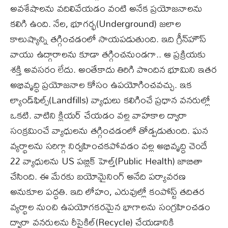
అవశేషాలను వదిలివేయడం వంటి అనేక ప్రయోజనాలను
కలిగి ఉంది. నేల, భూగర్భ(Underground) జలాల
కాలుష్యాన్ని తగ్గించడంలో సాయపడుతుంది. ఇది గ్రీన్‌హౌస్
వాయు ఉద్గారాలను కూడా తగ్గించనుండగా.. ఆ ప్రక్రియకు
శక్తి అవసరం లేదు. అంతేకాదు తిరిగి పొందిన భూమిని ఇతర
అభివృద్ధి ప్రయోజనాల కోసం ఉపయోగించవచ్చు. ఇక
ల్యాండ్‌ఫిల్స్(Landfills) వ్యాధులు కలిగించే ప్రధాన వనరుల్లో
ఒకటి. వాటిని క్లియర్ చేయడం వల్ల వాహకాల ద్వారా
సంక్రమించే వ్యాధులను తగ్గించడంలో తోడ్పడుతుంది. ఘన
వ్యర్థాలను సరిగ్గా నిర్వహించకపోవడం వల్ల అభివృద్ధి చెందే
22 వ్యాధులను US పబ్లిక్ హెల్త్(Public Health) జాబితా
చేసింది. ఈ మేరకు బయోమైనింగ్ అనేది పర్యావరణ
అనుకూల పద్ధతి. ఇది లోహం, ఎరువుల్లో కంపోస్ట్ తదితర
వ్యర్థాల నుంచి ఉపయోగకరమైన భాగాలను సంగ్రహించడం
ద్వారా వనరులను రీసైకిల్(Recycle) చేయడానికి