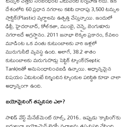
టన్నుల చెత్తకు సంబంధించి ఎటువంటి నిర్వహణ లేదు. ఇక
దేశంలోని 60 ప్రధాన నగరాలు కలిపి దాదాపు 3,500 టన్నుల
ప్లాస్టిక్(Plastic) వ్యర్థాలను ఉత్పత్తి చేస్తున్నాయి. ఇందులో
ఢిల్లీ, హైదరాబాద్, కోల్‌కతా, ముంబై, చెన్నై, బెంగుళూరు
నగరాలదే అగ్రస్థానం. 2011 జనాభా లెక్కల ప్రకారం, కేవలం
మూడింట ఒక వంతు కుటుంబాలకు వారి ఇళ్లలో
మురుగునీటి వ్యవస్థ ఉంది. అలాగే, 38.2 శాతం
కుటుంబాలకు మరుగుదొడ్లు సెప్టిక్ ట్యాంక్‌(Septic
Tank)లతో అనుసంధానించబడి ఉన్నాయి. అధ్వాన్నమైన
విషయం ఏమిటంటే నిర్మించిన ట్యాంకుల పరిస్థితి కూడా చాలా
అధ్వాన్నంగా ఉంది.
బయోమైనింగ్‌ తప్పనిసరి ఎలా?
సాలిడ్ వేస్ట్ మేనేజ్‌మెంట్ రూల్స్, 2016.. ఇప్పుడు ‘క్యాపింగ్’కు
బదులుగా బయో-మైన్ లెగసీ వ్యర్థాలను తప్పనిసరి చేసింది.