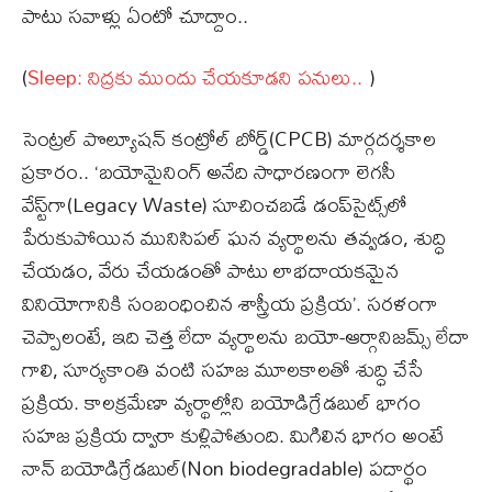
పాటు సవాళ్లు ఏంటో చూద్దాం..
(
Sleep: నిద్రకు ముందు చేయకూడని పనులు..
)
సెంట్రల్ పొల్యూషన్ కంట్రోల్ బోర్డ్(CPCB) మార్గదర్శకాల
ప్రకారం.. ‘బయోమైనింగ్ అనేది సాధారణంగా లెగసీ
వేస్ట్‌గా(Legacy Waste) సూచించబడే డంప్‌సైట్స్‌లో
పేరుకుపోయిన మునిసిపల్ ఘన వ్యర్థాలను తవ్వడం, శుద్ధి
చేయడం, వేరు చేయడంతో పాటు లాభదాయకమైన
వినియోగానికి సంబంధించిన శాస్త్రీయ ప్రక్రియ’. సరళంగా
చెప్పాలంటే, ఇది చెత్త లేదా వ్యర్థాలను బయో-ఆర్గానిజమ్స్ లేదా
గాలి, సూర్యకాంతి వంటి సహజ మూలకాలతో శుద్ధి చేసే
ప్రక్రియ. కాలక్రమేణా వ్యర్థాల్లోని బయోడిగ్రేడబుల్ భాగం
సహజ ప్రక్రియ ద్వారా కుళ్లిపోతుంది. మిగిలిన భాగం అంటే
నాన్ బయోడిగ్రేడబుల్(Non biodegradable) పదార్థం