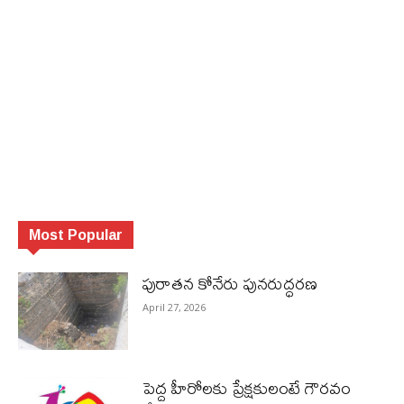
Most Popular
పురాత‌న కోనేరు పున‌రుద్ధ‌ర‌ణ
April 27, 2026
పెద్ద హీరోల‌కు ప్రేక్ష‌కులంటే గౌర‌వం