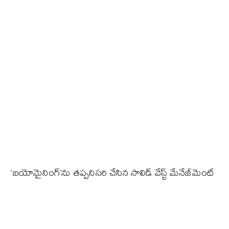
‘బయోమైనింగ్’ను తప్పనిసరి చేసిన సాలిడ్ వేస్ట్ మేనేజ్‌మెంట్