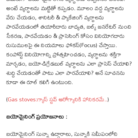
అంటే వ్యర్థాలను మట్టితో కప్పడం. మూలం వద్ద వ్యర్థాలను
వేరు చేయడం, శానిటరీ & ప్యాకేజింగ్ వ్యర్థాలను
పారవేయడంలో తయారీదారు బాధ్యత, బల్క్ జనరేటర్ నుంచి
సేకరణ, పారవేయడం & ప్రాసెసింగ్ కోసం వినియోగదారు
రుసుములపై ఈ నియమాలు ఫోకస్(Focus) చేస్తాయి.
కంపోస్ట్ వినియోగాన్ని ప్రోత్సహించడం, వ్యర్థాలను శక్తిగా
మార్చడం, బయో-డిగ్రేడబుల్ వ్యర్థాలను ఎలా ప్రాసెస్ చేయాలి?
శుద్ధి చేయడంతో పాటు ఎలా పారవేయాలి? అనే సూచనను
కూడా ఈ రూల్ కలిగి ఉంటుంది.
(
Gas stoves:గ్యాస్ స్టవ్ ఆరోగ్యానికి హానికరమే..
)
బయోమైనింగ్ ప్రయోజనాలు :
బయోమైనింగ్ సున్నా ఉద్గారాలు, సున్నాకి సమీపంలోని