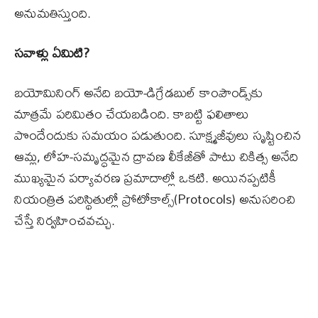
అనుమతిస్తుంది.
సవాళ్లు ఏమిటి?
బయోమినింగ్ అనేది బయో-డిగ్రేడబుల్ కాంపౌండ్స్‌కు
మాత్రమే పరిమితం చేయబడింది. కాబట్టి ఫలితాలు
పొందేందుకు సమయం పడుతుంది. సూక్ష్మజీవులు సృష్టించిన
ఆమ్ల, లోహ-సమృద్ధమైన ద్రావణ లీకేజీతో పాటు చికిత్స అనేది
ముఖ్యమైన పర్యావరణ ప్రమాదాల్లో ఒకటి. అయినప్పటికీ
నియంత్రిత పరిస్థితుల్లో ప్రోటోకాల్స్(Protocols) అనుసరించి
చేస్తే నిర్వహించవచ్చు.