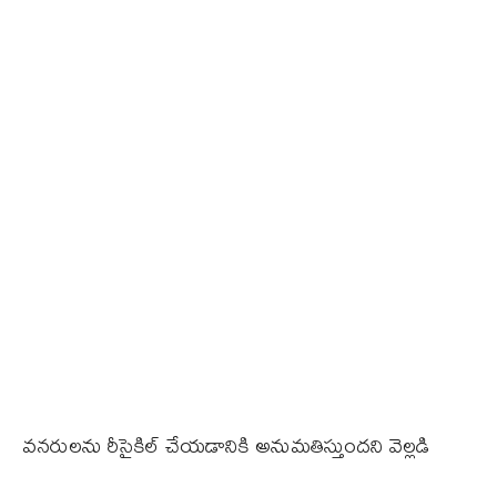
వనరులను రీసైకిల్ చేయడానికి అనుమతిస్తుందని వెల్లడి