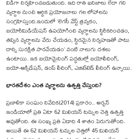
విడిగా నిర్వహించబడుతుంది. ఇది రాతి ఖనిజాలు లేదా గని
వ్యర్థాల నుంచి ఆర్థిక ప్రయోజనాలు గల లోహాలను
సంగ్రహిస్తుంది.ఇందులో ‘లెగసీ వేస్ట్ త్రవ్వకం,
బయోరీమిడియేషన్ ఉపయోగించి వ్యర్థాలను స్థిరీకరించడం,
తవ్విన వ్యర్థాలను వేరు చేయడం, స్థిరమైన నిర్వహణతో పాటు
దాన్ని సురక్షిత పారవేయడం’ వంటి నాలుగు దశలు
ఉంటాయి. ఇక బయోమైనింగ్ పద్ధతుల్లో బయోలీచింగ్,
బయో-ఆక్సిడేషన్, డంప్ లీచింగ్, ఎజిటేటెడ్ లీచింగ్ ఉన్నాయి.
భారతదేశం ఎంత వ్యర్థాలను ఉత్పత్తి చేస్తుంది?
ప్రణాళికా సంఘం నివేదిక(2014) ప్రకారం.. అర్బన్
ఇండియాలో ప్రతి ఏటా 62 మిలియన్ టన్నుల చెత్త ఉత్పత్తి
అవుతోంది. ఈ సంఖ్య ప్రతి ఏడాది 4 శాతం పెరుగుతోంది.
అయితే ఈ 62 మిలియన్‌ టన్నుల చెత్తలో 45 మిలియన్‌