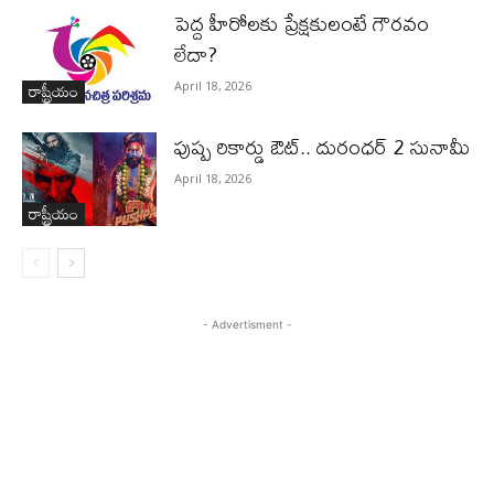
పెద్ద హీరోల‌కు ప్రేక్ష‌కులంటే గౌర‌వం
లేదా?
రాష్ట్రీయం
April 18, 2026
పుష్ప రికార్డు ఔట్‌.. దురంధ‌ర్ 2 సునామీ
April 18, 2026
రాష్ట్రీయం
- Advertisment -