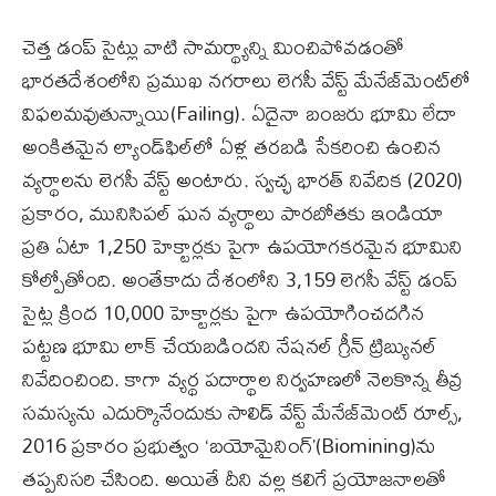
చెత్త డంప్‌ సైట్లు వాటి సామర్థ్యాన్ని మించిపోవడంతో
భారతదేశంలోని ప్రముఖ నగరాలు లెగసీ వేస్ట్ మేనేజ్‌మెంట్‌లో
విఫలమవుతున్నాయి(Failing). ఏదైనా బంజరు భూమి లేదా
అంకితమైన ల్యాండ్‌ఫిల్‌లో ఏళ్ల తరబడి సేకరించి ఉంచిన
వ్యర్థాలను లెగసీ వేస్ట్ అంటారు. స్వచ్ఛ భారత్ నివేదిక (2020)
ప్రకారం, మునిసిపల్ ఘన వ్యర్థాలు పారబోతకు ఇండియా
ప్రతి ఏటా 1,250 హెక్టార్లకు పైగా ఉపయోగకరమైన భూమిని
కోల్పోతోంది. అంతేకాదు దేశంలోని 3,159 లెగసీ వేస్ట్ డంప్‌
సైట్ల క్రింద 10,000 హెక్టార్లకు పైగా ఉపయోగించదగిన
పట్టణ భూమి లాక్ చేయబడిందని నేషనల్ గ్రీన్ ట్రిబ్యునల్
నివేదించింది. కాగా వ్యర్థ పదార్థాల నిర్వహణలో నెలకొన్న తీవ్ర
సమస్యను ఎదుర్కొనేందుకు సాలిడ్ వేస్ట్ మేనేజ్‌మెంట్ రూల్స్,
2016 ప్రకారం ప్రభుత్వం ‘బయోమైనింగ్’(Biomining)ను
తప్పనిసరి చేసింది. అయితే దీని వల్ల కలిగే ప్రయోజనాలతో