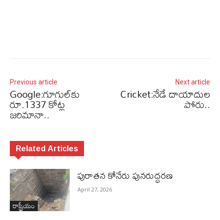
Previous article
Next article
Google:గూగుల్‌కు
Cricket:నేడే దాయాదుల
రూ.1337 కోట్ల
పోరు..
జరిమానా..
Related Articles
పురాత‌న కోనేరు పున‌రుద్ధ‌ర‌ణ
April 27, 2026
రాష్ట్రీయం