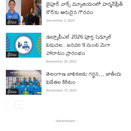
జైపూర్ వాక్స్ మ్యూజియంలో హర్మన్‌ప్రీత్
కౌర్‌కు అరుదైన గౌరవం
క్రీడలు
December 3, 2025
డబ్ల్యూపీఎల్ 2026 పూర్తి షెడ్యూల్
విడుదల.. జనవరి 9 నుంచి మెగా
పోరాటం ప్రారంభం
క్రీడలు
November 29, 2025
తెలంగాణ బాలికలకు గర్జన… జాతీయ
విజేతల కిరీటం
క్రీడలు
November 19, 2025
- Advertisment -