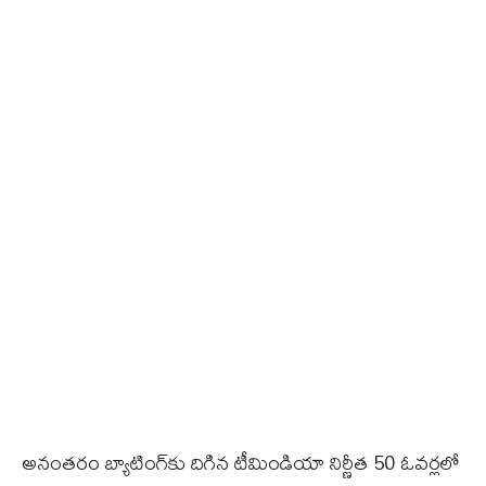
అనంతరం బ్యాటింగ్‌కు దిగిన టీమిండియా నిర్ణీత 50 ఓవర్లలో