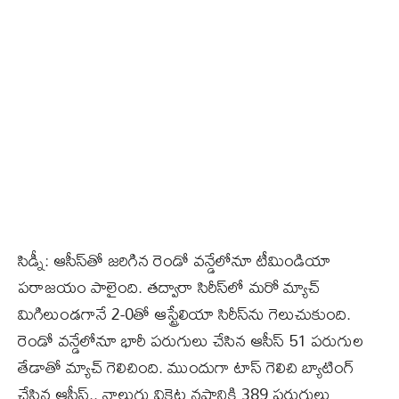
సిడ్నీ: ఆసీస్‌తో జరిగిన రెండో వన్డేలోనూ టీమిండియా
పరాజయం పాలైంది. తద్వారా సిరీస్‌లో మరో మ్యాచ్‌
మిగిలుండగానే 2-0తో ఆస్ట్రేలియా సిరీస్‌ను గెలుచుకుంది.
రెండో వన్డేలోనూ భారీ పరుగులు చేసిన ఆసీస్‌ 51 పరుగుల
తేడాతో మ్యాచ్‌ గెలిచింది. ముందుగా టాస్‌ గెలిచి బ్యాటింగ్‌
చేసిన ఆసీస్‌.. నాలుగు వికెట్ల నష్టానికి 389 పరుగులు