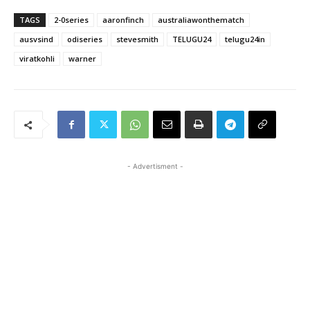
TAGS
2-0series
aaronfinch
australiawonthematch
ausvsind
odiseries
stevesmith
TELUGU24
telugu24in
viratkohli
warner
- Advertisment -