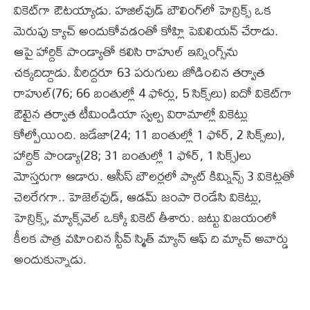
వికెట్‌గా ఔటయ్యాడు. హజిల్‌వుడ్‌ బౌలింగ్‌లో హెన్రిక్స్‌ ఒక
మెరుపు క్యాచ్‌ అందుకోవడంతో కోహ్లి పెవిలియన్‌ చేరాడు.
ఆపై హార్దిక్‌ పాండ్యాతో కలిసి రాహుల్‌ ఇన్నింగ్స్‌ను
చక్కదిద్దాడు. వీరిద్దరూ 63 పరుగులు జోడించిన తర్వాత
రాహుల్‌(76; 66 బంతుల్లో 4 ఫోర్లు, 5 సిక్స్‌లు) ఐదో వికెట్‌గా
ఔటైన తర్వాత టీమిండియా స్వల్ప విరామాల్లో వికెట్లు
కోల్పోయింది. జడేజా(24; 11 బంతుల్లో 1 ఫోర్‌, 2 సిక్స్‌లు),
హార్దిక్‌ పాండ్యా(28; 31 బంతుల్లో 1 ఫోర్‌, 1 సిక్స్‌)లు
మోస్తరుగా ఆడారు. ఆసీస్‌ బౌలర్లలో ప్యాట్‌ కిమ్నిన్స్‌ 3 వికెట్లతో
చెలరేగగా.. హెజెల్‌వుడ్‌, ఆడమ్‌ జంపా రెండేసి వికెట్లు,
హెన్రిక్స్‌, మ్యాక్స్‌వెల్‌ ఒక్కో వికెట్ తీశారు. జట్టు విజయంలో
కీలక పాత్ర వహించిన స్టీవ్‌ స్మిత్ మ్యాన్ ఆఫ్‌ ది మ్యాచ్‌ అవార్డు
అందుకున్నాడు.