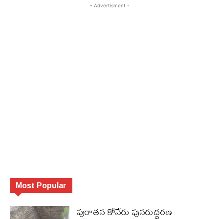
- Advertisment -
Most Popular
పురాత‌న కోనేరు పున‌రుద్ధ‌ర‌ణ