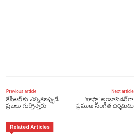
Previous article
Next article
కేసీఆర్‌కు ఎన్నికలప్పుడే
‘బాఫ్టా’ అంబాసిడర్‌గా
ప్రజలు గుర్తొస్తారు
ప్రముఖ సంగీత దర్శకుడు
Related Articles