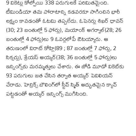
9 వికెట్లు కోల్పోయి 338 పరుగులకే పరిమితమైంది.
టీమిండియా తమ పోరాటాన్ని కడవరకూ సాగించిన భారీ
లక్ష్యం కావడంతో ఓటమి తప్పలేదు. ఓపెనర్లు శిఖర్‌ ధావన్‌
(30; 23 బంతుల్లో 5 ఫోర్లు), మయాంక్‌ అగర్వాల్‌(28; 26
బంతుల్లో 4 ఫోర్లు)లు 9 ఓవర్లలోపే ఔటయ్యారు. ఆ
తరుణంలో విరాట్‌ కోహ్లి(89 ; 87 బంతుల్లో 7 ఫోర్లు, 2
సిక్సర్లు), శ్రేయస్‌ అయ్యర్‌(38; 36 బంతుల్లో 5 ఫోర్లు)లు
ఇన్నింగ్స్‌కు మరమ్మత్తులు చేశారు. ఈ జోడి మూడో వికెట్‌కు
93 పరుగులు జత చేసిన తర్వాత అయ్యర్‌ పెవిలియన్‌
చేరాడు. హెన్రిక్స్‌ బౌలింగ్‌లో స్టీవ్‌ స్మిత్‌ అద్భుతమైన క్యాచ్‌
పట్టడంతో అయ్యర్‌ ఇన్నింగ్స్‌ ముగిసింది.