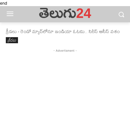
end
క్రీడలు
రెండో మ్యాచ్‌లోనూ ఇండియా ఓటమి.. సిరీస్‌ ఆసీస్‌ వశం
క్రీడలు
- Advertisment -