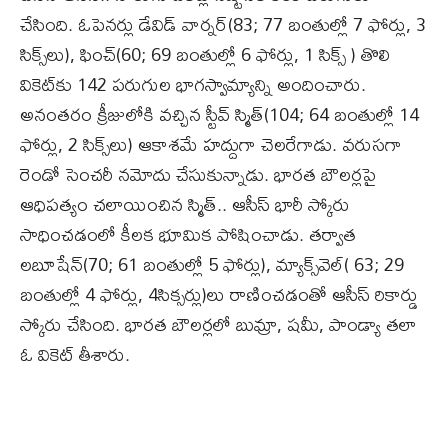
చేసింది. ఓపెనర్లు డేవిడ్ వార్నర్‌(83; 77 బంతుల్లో 7 ఫోర్లు, 3
సిక్స్‌లు), ఫించ్‌(60; 69 బంతుల్లో 6 ఫోర్లు, 1 సిక్స్ ‌) తొలి
వికెట్‌కు 142 పరుగుల భాగస్వామ్యాన్ని అందించారు.
అనంతరం క్రీజులోకి వచ్చిన స్టీవ్‌ స్మిత్‌(104; 64 బంతుల్లో 14
ఫోర్లు, 2 సిక్స్‌లు) ఆకాశమే హద్దుగా చెలరేగాడు. వరుసగా
రెండో సెంచరీ నమోదు చేసుకున్నాడు. భారత బౌలర్లపై
ఆధిపత్యం చలాయించిన స్మిత్‌.. ఆసీస్‌ భారీ స్కోరు
సాధించడంలో కీలక భూమిక పోషించాడు. తర్వాత
లబూషేన్‌(70; 61 బంతుల్లో 5 ఫోర్లు), మ్యాక్స్‌వెల్‌( 63; 29
బంతుల్లో 4 ఫోర్లు, 4సిక్సర్లు)లు రాణించడంతో ఆసీస్‌ రికార్డు
స్కోరు చేసింది. భారత బౌలర్లలో బుమ్రా, షమీ, పాండ్యా తలా
ఓ వికెట్‌ తీశారు.