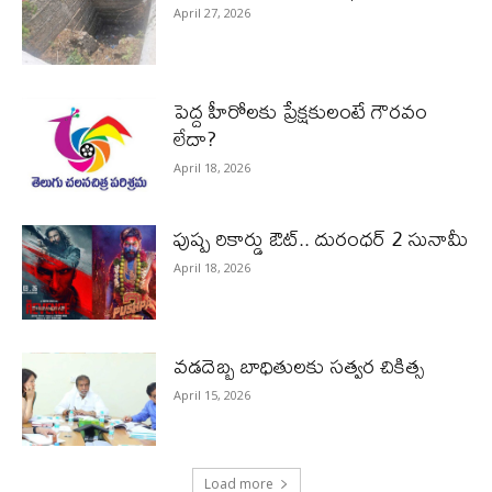
April 27, 2026
పెద్ద హీరోల‌కు ప్రేక్ష‌కులంటే గౌర‌వం
లేదా?
April 18, 2026
పుష్ప రికార్డు ఔట్‌.. దురంధ‌ర్ 2 సునామీ
April 18, 2026
వడదెబ్బ బాధితులకు సత్వర చికిత్స
April 15, 2026
Load more