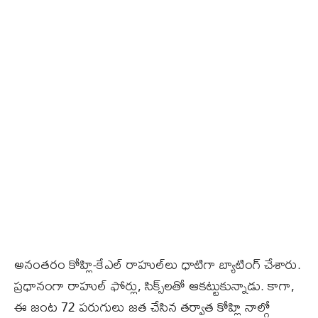
అనంతరం కోహ్లి-కేఎల్‌ రాహుల్‌లు ధాటిగా బ్యాటింగ్‌ చేశారు.
ప్రధానంగా రాహుల్‌ ఫోర్లు, సిక్స్‌లతో ఆకట్టుకున్నాడు. కాగా,
ఈ జంట 72 పరుగులు జత చేసిన తర్వాత కోహ్లి నాల్గో