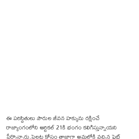
ఈ పరిస్థితులు పౌరుల జీవన హక్కును రక్షించే
రాజ్యాంగంలోని ఆర్టికల్ 21కి భంగం కలిగిస్తున్నాయని
పేర్కొన్నారు.పైలట్ల కోసం తాజాగా అమల్లోకి వచ్చిన ఫ్లైట్