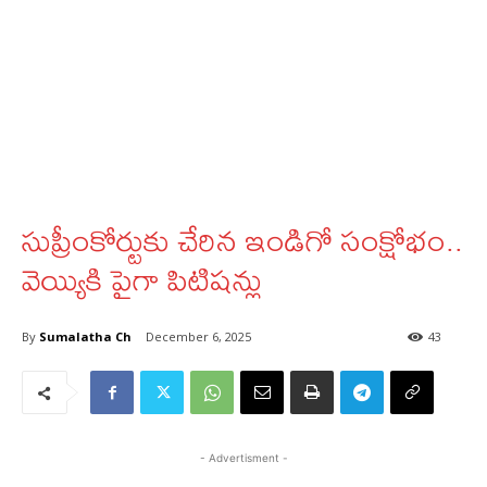
సుప్రీంకోర్టుకు చేరిన ఇండిగో సంక్షోభం..
వెయ్యికి పైగా పిటిషన్లు
By
Sumalatha Ch
December 6, 2025
43
- Advertisment -