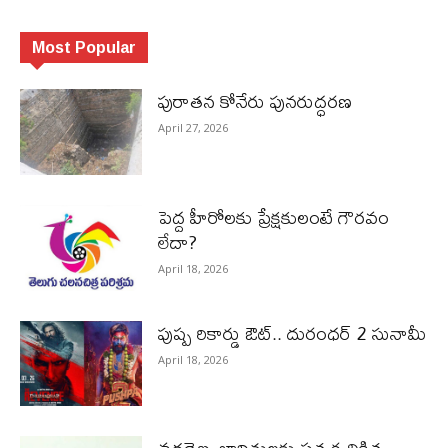
Most Popular
పురాత‌న కోనేరు పున‌రుద్ధ‌ర‌ణ
April 27, 2026
పెద్ద హీరోల‌కు ప్రేక్ష‌కులంటే గౌర‌వం
లేదా?
April 18, 2026
పుష్ప రికార్డు ఔట్‌.. దురంధ‌ర్ 2 సునామీ
April 18, 2026