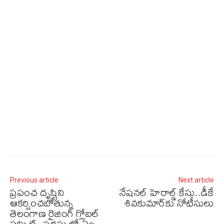
Previous article
Next article
ప్రపంచ దృష్టిని
నేషనల్ హెరాల్డ్ కేసు..డీకే
ఆకర్షించబోతున్న
శివకుమార్‌కు నోటీసులు
తెలంగాణ రైజింగ్ గ్లోబల్‌
సమ్మిట్‌..సదస్సులో ఏం