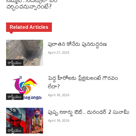
చర్చించనున్నారంటే?
Related Articles
పురాత‌న కోనేరు పున‌రుద్ధ‌ర‌ణ
April 27, 2026
రాష్ట్రీయం
పెద్ద హీరోల‌కు ప్రేక్ష‌కులంటే గౌర‌వం
లేదా?
రాష్ట్రీయం
April 18, 2026
పుష్ప రికార్డు ఔట్‌.. దురంధ‌ర్ 2 సునామీ
April 18, 2026
రాష్ట్రీయం