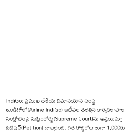
IndiGo: ప్రముఖ దేశీయ విమానయాన సంస్థ
ఇండిగోలో(Airline IndiGo) ఇటీవల తలెత్తిన కార్యకలాపాల
సంక్షోభంపై సుప్రీంకోర్టు(Supreme Court)ను ఆశ్రయిస్తూ
పిటిషన్‌(Petition) దాఖలైంది. గత కొద్దిరోజులుగా 1,000కు