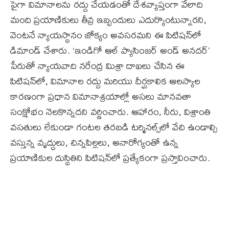
పైగా విమానాలను రద్దు చేయడంతో దేశవ్యాప్తంగా వేలాది
మంది ప్రయాణికులు తీవ్ర ఇబ్బందులు ఎదుర్కొంటున్నారని,
వెంటనే న్యాయస్థానం జోక్యం అవసరమని ఈ పిటిషన్‌లో
డిమాండ్ చేశారు. ‘ఇండిగో ఆల్ ప్యాసింజర్ అండ్ అనదర్’
పేరుతో న్యాయవాది నరేంద్ర మిశ్రా దాఖలు చేసిన ఈ
పిటిషన్‌లో, విమానాల రద్దు మరియు దీర్ఘకాలిక ఆలస్యాల
కారణంగా ప్రధాన విమానాశ్రయాల్లో అసలు మానవతా
సంక్షోభం నెలకొన్నదని వర్ణించారు. ఆహారం, నీరు, విశ్రాంతి
వసతులు లేకుండా గంటల తరబడి టర్మినల్స్‌లో వేచి ఉండాల్సి
వస్తున్న వృద్ధులు, చిన్నపిల్లలు, అనారోగ్యంతో ఉన్న
ప్రయాణికుల దుస్థితిని పిటిషన్‌లో ప్రత్యేకంగా ప్రస్తావించారు.