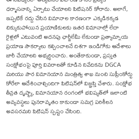
ధర్మాసనాన్ని ఏర్పాటు చేయాలని పిటిషనర్‌ కోరారు. అలాగే,
ఇప్పటికే రద్దు చేసిన విమానాల కారణంగా ఎక్కడికక్కడ
చిక్కుకుపోయిన ప్రయాణికులకు ఇతర విమానాల్లో లేదా
రైళ్లలో ఎటువంటి అదనపు ఛార్జీలేమీ లేకుండా ప్రత్యామ్నాయ
ప్రయాణ సౌకర్యాలు కల్పించాలనే దిశగా ఇండిగోకు ఆదేశాలు
జారీ చేయాలని అభ్యర్థించారు. అంతేకాకుండా, ప్రస్తుత
సంక్షోభంపై పూర్తి వివరాలతో కూడిన నివేదికను DGCA
మరియు పౌర విమానయాన మంత్రిత్వ శాఖ నుంచి సుప్రీంకోర్టు
కోరేలా ఆదేశించాల్సిందిగా పిటిషన్‌లో విజ్ఞప్తి చేశారు. సంక్షోభ
తీవ్రత దృష్ట్యా, విమానయాన రంగంలో భవిష్యత్‌లో ఇలాంటి
అవ్యవస్థలు పునరావృతం కాకుండా సమగ్ర పరిశీలన
అవసరమని పిటిషన్ స్పష్టం చేసింది.