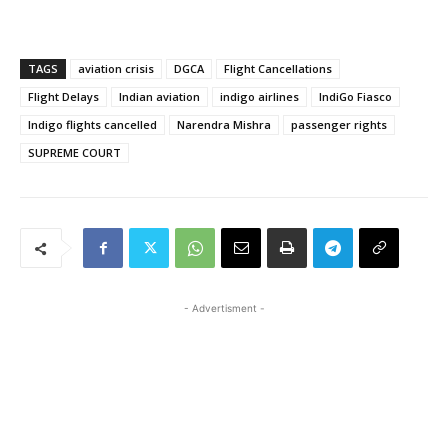
TAGS
aviation crisis
DGCA
Flight Cancellations
Flight Delays
Indian aviation
indigo airlines
IndiGo Fiasco
Indigo flights cancelled
Narendra Mishra
passenger rights
SUPREME COURT
- Advertisment -