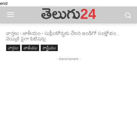
end
వార్తలు
జాతీయం
సుప్రీంకోర్టుకు చేరిన ఇండిగో సంక్షోభం..
వెయ్యికి పైగా పిటిషన్లు
వార్తలు
జాతీయం
రాష్ట్రీయం
- Advertisment -