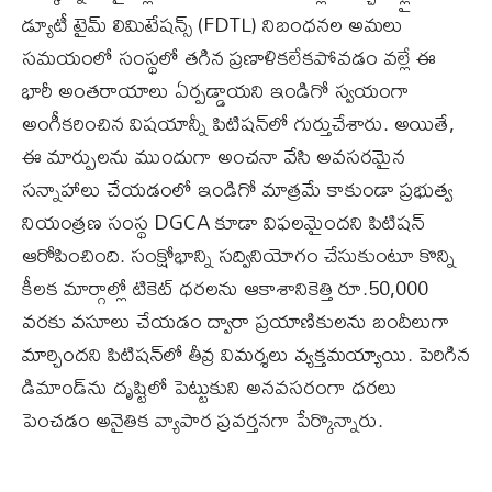
డ్యూటీ టైమ్ లిమిటేషన్స్‌ (FDTL) నిబంధనల అమలు
సమయంలో సంస్థలో తగిన ప్రణాళికలేకపోవడం వల్లే ఈ
భారీ అంతరాయాలు ఏర్పడ్డాయని ఇండిగో స్వయంగా
అంగీకరించిన విషయాన్నీ పిటిషన్‌లో గుర్తుచేశారు. అయితే,
ఈ మార్పులను ముందుగా అంచనా వేసి అవసరమైన
సన్నాహాలు చేయడంలో ఇండిగో మాత్రమే కాకుండా ప్రభుత్వ
నియంత్రణ సంస్థ DGCA కూడా విఫలమైందని పిటిషన్
ఆరోపించింది. సంక్షోభాన్ని సద్వినియోగం చేసుకుంటూ కొన్ని
కీలక మార్గాల్లో టికెట్ ధరలను ఆకాశానికెత్తి రూ.50,000
వరకు వసూలు చేయడం ద్వారా ప్రయాణికులను బందీలుగా
మార్చిందని పిటిషన్‌లో తీవ్ర విమర్శలు వ్యక్తమయ్యాయి. పెరిగిన
డిమాండ్‌ను దృష్టిలో పెట్టుకుని అనవసరంగా ధరలు
పెంచడం అనైతిక వ్యాపార ప్రవర్తనగా పేర్కొన్నారు.