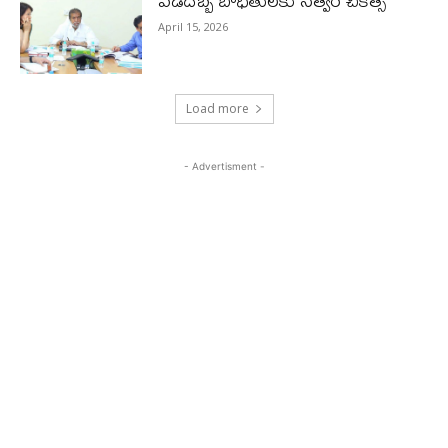
వడదెబ్బ బాధితులకు సత్వర చికిత్స
April 15, 2026
Load more
- Advertisment -