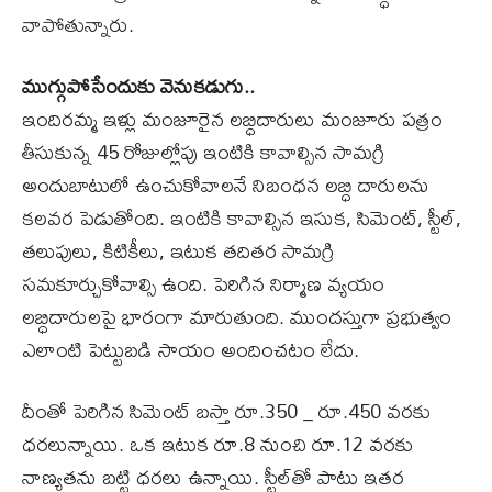
వాపోతున్నారు.
ముగ్గుపోసేందుకు వెనుకడుగు..
ఇందిరమ్మ ఇళ్లు మంజూరైన లబ్ధిదారులు మంజూరు పత్రం
తీసుకున్న 45 రోజుల్లోపు ఇంటికి కావాల్సిన సామగ్రి
అందుబాటులో ఉంచుకోవాలనే నిబంధన లబ్ధి దారులను
కలవర పెడుతోంది. ఇంటికి కావాల్సిన ఇసుక, సిమెంట్, స్టీల్,
తలుపులు, కిటికీలు, ఇటుక తదితర సామగ్రి
సమకూర్చుకోవాల్సి ఉంది. పెరిగిన నిర్మాణ వ్యయం
లబ్ధిదారులపై భారంగా మారుతుంది. ముందస్తుగా ప్రభుత్వం
ఎలాంటి పెట్టుబడి సాయం అందించటం లేదు.
దీంతో పెరిగిన సిమెంట్ బస్తా రూ.350 ‌_‌ రూ.450 వరకు
ధరలున్నాయి. ఒక ఇటుక రూ.8 నుంచి రూ.12 వరకు
నాణ్యతను బట్టి ధరలు ఉన్నాయి. స్టీల్​తో పాటు ఇతర