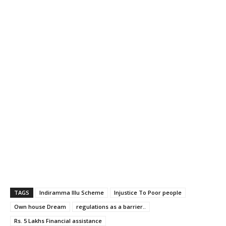
TAGS
Indiramma Illu Scheme
Injustice To Poor people
Own house Dream
regulations as a barrier..
Rs. 5 Lakhs Financial assistance