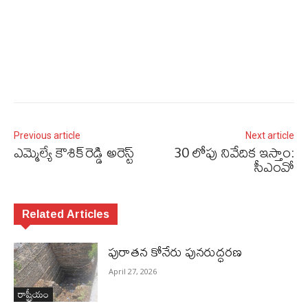
Previous article
Next article
ఎమ్మెల్యే కౌశిక్​రెడ్డి అరెస్ట్​
30 లోపు నివేదిక ఇస్తాం:
సీఎంవో
Related Articles
పురాత‌న కోనేరు పున‌రుద్ధ‌ర‌ణ
April 27, 2026
రాష్ట్రీయం