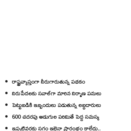
రాష్ట్రవ్యాప్తంగా నీరుగారుతున్న పథకం
నిరుపేదలకు సవాల్​గా మారిన నిర్మాణ పనులు
పెట్టుబడికి ఇబ్బందులు పడుతున్న లబ్ధదారులు
600 చదరపు అడుగుల పరిమితే పెద్ద సమస్య
ఇప్పటివరకు సగం ఇల్లైనా ప్రారంభం కాలేదు..