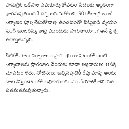
సామగ్రిని ఒకేసారి సమకూర్చుకోవటం పేదలకు ఆర్థికంగా
భారమవుతుందనే చర్చ జరుగుతోంది. 90 రోజుల్లో ఇంటి
నిర్మాణం పూర్తి చేసుకోవాల్సి ఉండటంతో పెట్టుబడి వ్యయం
పెరిగి ఇందిరమ్మ ఇళ్లు ముందుకు సాగుతాయా..? అనే ప్రశ్న
తలెత్తుతున్నది.
వీటితో పాటు వర్షాకాలం ప్రారంభం కావటంతో ఇంటి
నిర్మాణాలను ప్రారంభిం చేందుకు కూడా లబ్ధిదారులు ఆసక్తి
చూపటం లేదు. నోటిసులు ఇచ్చినప్పటికీ రేపు మాపు అంటు
దాటవేస్తుండటంతో అధికారులకు ఏం చేయాలో తెలియక
సతమతమవుతున్నారు.