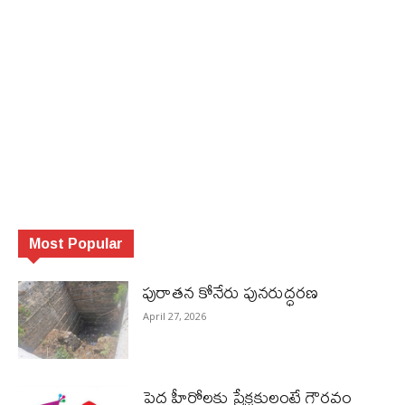
Most Popular
పురాత‌న కోనేరు పున‌రుద్ధ‌ర‌ణ
April 27, 2026
పెద్ద హీరోల‌కు ప్రేక్ష‌కులంటే గౌర‌వం