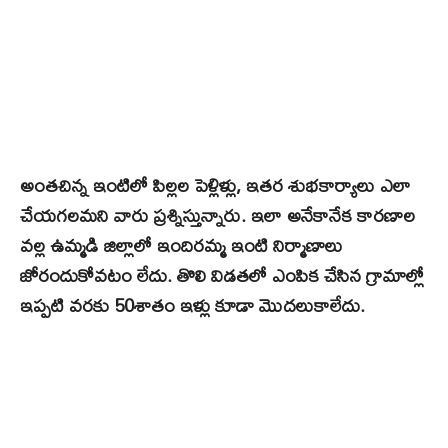
అంతచిన్న ఇంటిలో పిల్లల పెళ్లిళ్లు, ఇతర శుభకార్యాలు ఎలా
చేయగలమని వారు ప్రశ్నిస్తున్నారు. ఇలా అనేకానేక కారణాల
వల్ల ఉమ్మడి జిల్లాలో ఇందిరమ్మ ఇంటి నిర్మాణాలు
జోరందుకోవటం లేదు. తొలి విడతలో ఎంపిక చేసిన గ్రామాల్లో
ఇప్పటి వరకు 50శాతం ఇళ్లు కూడా మొదలుకాలేదు.