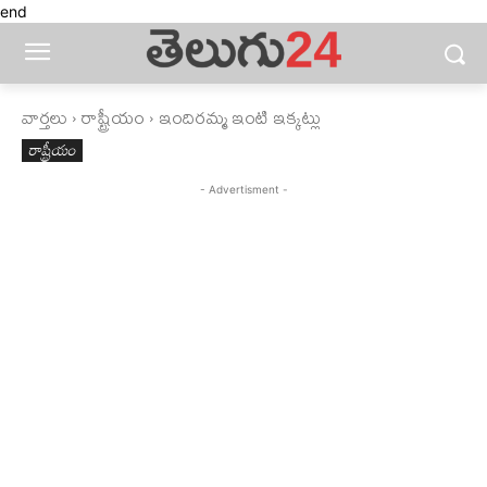
end
వార్తలు
రాష్ట్రీయం
ఇందిరమ్మ ఇంటి ఇక్కట్లు
రాష్ట్రీయం
- Advertisment -