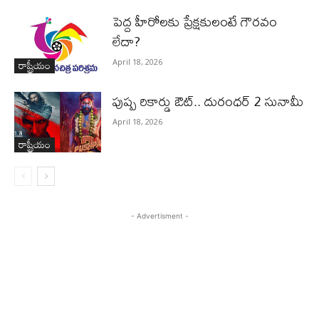
పెద్ద హీరోల‌కు ప్రేక్ష‌కులంటే గౌర‌వం
లేదా?
రాష్ట్రీయం
April 18, 2026
పుష్ప రికార్డు ఔట్‌.. దురంధ‌ర్ 2 సునామీ
April 18, 2026
రాష్ట్రీయం
- Advertisment -