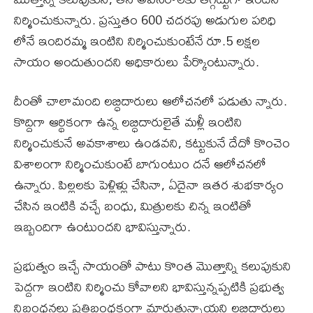
నిర్మించుకున్నారు. ప్రస్తుతం 600 చదరపు అడుగుల పరిధి
లోనే ఇందిరమ్మ ఇంటిని నిర్మించుకుంటేనే రూ.5 లక్షల
సాయం అందుతుందని అధికారులు పేర్కొంటున్నారు.
దీంతో చాలామంది లబ్ధిదారులు ఆలోచనలో పడుతు న్నారు.
కొద్దిగా ఆర్థికంగా ఉన్న లబ్ధిదారులైతే మళ్లీ ఇంటిని
నిర్మించుకునే అవకాశాలు ఉండవని, కట్టుకునే దేదో కొంచెం
విశాలంగా నిర్మించుకుంటే బాగుంటుం దనే ఆలోచనలో
ఉన్నారు. పిల్లలకు పెళ్లిళ్లు చేసినా, ఏదైనా ఇతర శుభకార్యం
చేసిన ఇంటికి వచ్చే బంధు, మిత్రులకు చిన్న ఇంటితో
ఇబ్బందిగా ఉంటుందని భావిస్తున్నారు.
ప్రభుత్వం ఇచ్చే సాయంతో పాటు కొంత మొత్తాన్ని కలుపుకుని
పెద్దగా ఇంటిని నిర్మించు కోవాలని భావిస్తున్నప్పటికి ప్రభుత్వ
నిబంధనలు ప్రతిబంధకంగా మారుతున్నాయని లబ్ధిదారులు