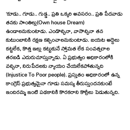
‘కూడు.. గూడు.. గుడ్డ.. ప్రతి ఒక్కరి అవసరం.. ప్రతి పేదవాడు
తనకు సొంతిల్లు(Own house Dream)
ఉండాలనుకుంటాడు. ఎండొచ్చినా, వానొచ్చినా తన
కుటుంబానికి రక్షణ కల్పించాలనుకుంటాడు. బయట అద్దెలు
కట్టలేక, కొత్త ఇల్లు కట్టుకునే స్తోమత లేక సంవత్సరాల
తరబడి ఎదురుచూస్తున్నాడు. ఏ ప్రభుత్వం అధికారంలోకి
వచ్చినా, నిరుపేదలకు న్యాయం చేయలేకపోతున్నది
(Injustice To Poor people). ప్రస్తుతం అధికారంలో ఉన్న
కాంగ్రెస్​ ప్రభుత్వమైనా గూడు సమస్య తీరుస్తుందనకుంటే
ఇందిరమ్మ ఇంటి పథకానికి కొరకరాని కొర్రీలు పెడుతున్నది.