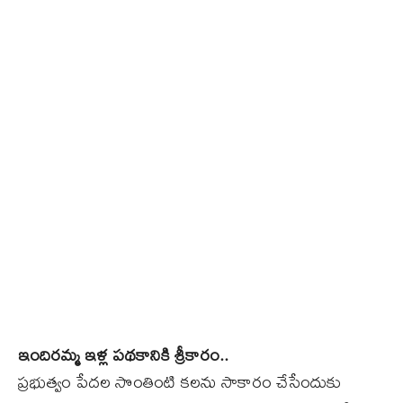
ఇందిరమ్మ ఇళ్ల పథకానికి శ్రీకారం..
ప్రభుత్వం పేదల సొంతింటి కలను సాకారం చేసేందుకు