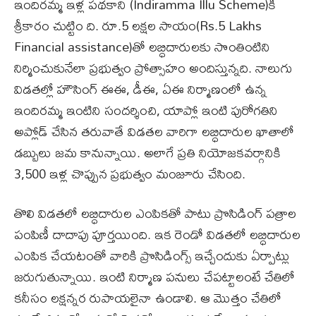
ఇందిరమ్మ ఇళ్ల పథకాని (Indiramma Illu Scheme)కి
శ్రీకారం చుట్టిం ది. రూ.5 లక్షల సాయం(Rs.5 Lakhs
Financial assistance)తో లబ్ధిదారులకు సొంతింటిని
నిర్మించుకునేలా ప్రభుత్వం ప్రోత్సాహం అందిస్తున్నది. నాలుగు
విడతల్లో హౌసింగ్ ఈఈ, డీఈ, ఏఈ నిర్మాణంలో ఉన్న
ఇందిరమ్మ ఇంటిని సందర్శించి, యాప్లో ఇంటి పురోగతిని
అప్లోడ్ చేసిన తరువాతే విడతల వారిగా లబ్ధిదారుల ఖాతాలో
డబ్బులు జమ కానున్నాయి. అలాగే ప్రతి నియోజకవర్గానికి
3,500 ఇళ్ల చొప్పున ప్రభుత్వం మంజూరు చేసింది.
తొలి విడతలో లబ్ధిదారుల ఎంపికతో పాటు ప్రొసిడింగ్​ పత్రాల
పంపిణీ దాదాపు పూర్తయింది. ఇక రెండో విడతలో లబ్ధిదారుల
ఎంపిక చేయటంతో వారికి ప్రొసిడింగ్స్ ఇచ్చేందుకు ఏర్పాట్లు
జరుగుతున్నాయి. ఇంటి నిర్మాణ పనులు చేపట్టాలంటే చేతిలో
కనీసం లక్షన్నర రుపాయలైనా ఉండాలి. ఆ మొత్తం చేతిలో