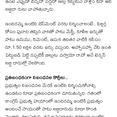
ఉంటే ఎప్పుడో చిన్నదో పెద్దదో ఇల్లు కట్టుకునే వాళ్లం కదా అని
లబ్ధిదా రులు వాపోతున్నారు.
ఇందిరమ్మ ఇంటిని బెస్​మెంట్ వరకు నిర్మించాలంటే.. పిల్లర్ల
కోసం పునాది తవ్విన వారితో పాటు మేస్త్రీ, కూలీల ఖర్చుతో
పాటు ఇనుము, సిమెంట్, ఇసుక తదితర వాటికి కనీసం
రూ.1.50 లక్షల వరకు ఖర్చు వస్తుంది. అప్పోసప్పో చేసి ఇంత
పెట్టుబడి పెట్టి నప్పటికీ బిల్లులు వస్తాయో రావో అనే టెన్షన్
లబ్ధి దారుల్లో నెలకొంది.
ప్రతిబంధకంగా నిబంధనల కొర్రీలు..
ప్రభుత్వం నిబంధనల మేరకే ఇంటిని నిర్మించుకోవాల్సి
ఉండటం కూడా ప్రతిబంధకంగా మారుతున్నది. గతంలో
కాంగ్రెస్ ప్రభుత్వ హయాంలో ఇందిరమ్మ ఇంటికి ప్రభుత్వం
అందించే సాయంతో పాటు లబ్ధిదారుడు కూడా కొంత
మొత్తాన్ని కలుపుకుని, తన అవసరాలకు తగ్గట్టుగా ఇంటిని