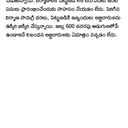
పెడుతున్నాయి. నిర్మాణానికి పెట్టుబడి లేక నిరుపేదలు ఇంటి
పనులు ప్రారంభించేందుకు సాహసం చేయడం లేదు. పెరిగిన
నిర్మాణ సామగ్రి ధరలు, పెట్టుబడికి ఇబ్బందులు లబ్ధిదారులను
ఉక్కిరి బిక్కిరి చేస్తున్నాయి. ఇల్లు 600 చదరపు అడుగులలోపే
ఉండాలనే నిబంధన లబ్ధిదారులకు ఏమాత్రం నచ్చడం లేదు.