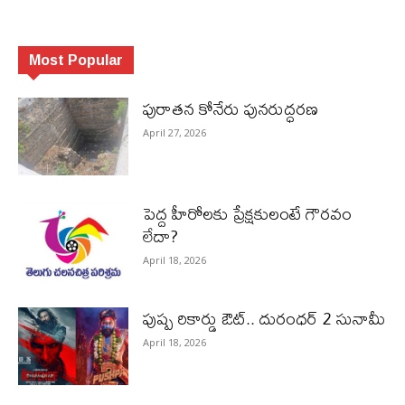
Most Popular
పురాత‌న కోనేరు పున‌రుద్ధ‌ర‌ణ
April 27, 2026
పెద్ద హీరోల‌కు ప్రేక్ష‌కులంటే గౌర‌వం
లేదా?
April 18, 2026
పుష్ప రికార్డు ఔట్‌.. దురంధ‌ర్ 2 సునామీ
April 18, 2026