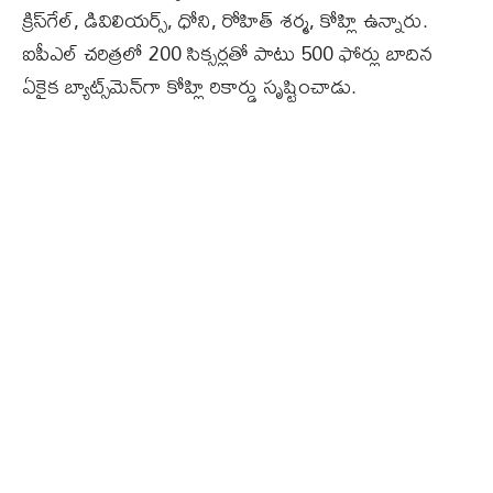
క్రిస్‌గేల్‌, డివిలియర్స్‌, ధోని, రోహిత్‌ శర్మ, కోహ్లి ఉన్నారు.
ఐపీఎల్‌ చరిత్రలో 200 సిక్సర్లతో పాటు 500 ఫోర్లు బాదిన
ఏకైక బ్యాట్స్‌మెన్‌గా కోహ్లి రికార్డు సృష్టించాడు.