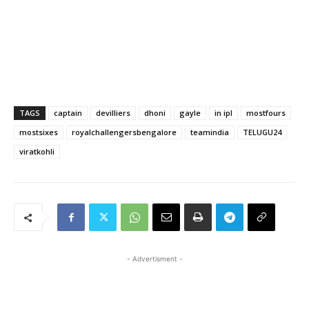
TAGS
captain
devilliers
dhoni
gayle
in ipl
mostfours
mostsixes
royalchallengersbengalore
teamindia
TELUGU24
viratkohli
- Advertisment -