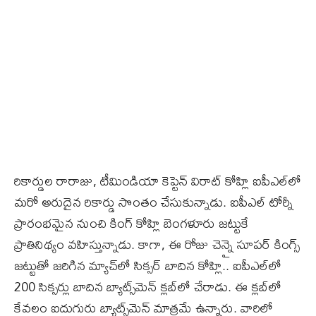
రికార్డుల రారాజు, టీమిండియా కెప్టెన్ విరాట్‌ కోహ్లి ఐపీఎల్‌లో
మరో అరుదైన రికార్డు సొంతం చేసుకున్నాడు. ఐపీఎల్‌ టోర్నీ
ప్రారంభమైన నుంచి కింగ్‌ కోహ్లి బెంగళూరు జట్టుకే
ప్రాతినిథ్యం వహిస్తున్నాడు. కాగా, ఈ రోజు చెన్నై సూపర్ కింగ్స్‌
జట్టుతో జరిగిన మ్యాచ్‌లో సిక్సర్‌ బాదిన కోహ్లి.. ఐపీఎల్‌లో
200 సిక్సర్లు బాదిన బ్యాట్స్‌మెన్‌ క్లబ్‌లో చేరాడు. ఈ క్లబ్‌లో
కేవలం ఐదుగురు బ్యాట్స్‌మెన్‌ మాత్రమే ఉన్నారు. వారిలో