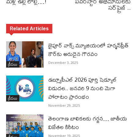
మళ్లీ ఉల్లి లొల్లి…!
పవర్‌స్టార్ అభిమానులకు
సర్‌ప్రైజ్‌ ..
Related Articles
జైపూర్ వాక్స్ మ్యూజియంలో హర్మన్‌ప్రీత్
కౌర్‌కు అరుదైన గౌరవం
క్రీడలు
December 3, 2025
డబ్ల్యూపీఎల్ 2026 పూర్తి షెడ్యూల్
విడుదల.. జనవరి 9 నుంచి మెగా
పోరాటం ప్రారంభం
క్రీడలు
November 29, 2025
తెలంగాణ బాలికలకు గర్జన… జాతీయ
విజేతల కిరీటం
క్రీడలు
November 19, 2025