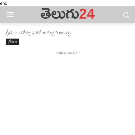
end
క్రీడలు
కోహ్లి మరో అరుదైన రికార్డు
క్రీడలు
- Advertisment -