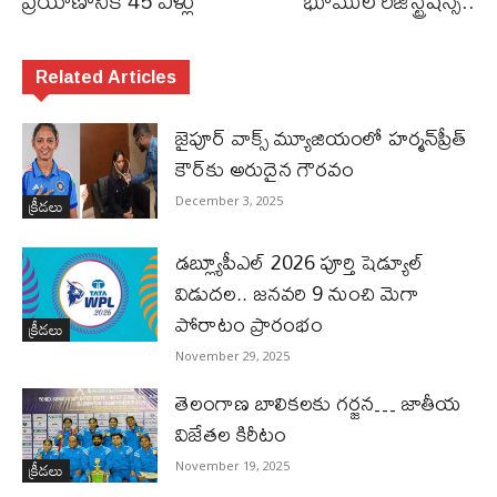
ప్రయాణానికి 45 ఏళ్లు
భూముల రిజిస్ట్రేషన్స్‌..
Related Articles
జైపూర్ వాక్స్ మ్యూజియంలో హర్మన్‌ప్రీత్
కౌర్‌కు అరుదైన గౌరవం
క్రీడలు
December 3, 2025
డబ్ల్యూపీఎల్ 2026 పూర్తి షెడ్యూల్
విడుదల.. జనవరి 9 నుంచి మెగా
పోరాటం ప్రారంభం
క్రీడలు
November 29, 2025
తెలంగాణ బాలికలకు గర్జన… జాతీయ
విజేతల కిరీటం
క్రీడలు
November 19, 2025