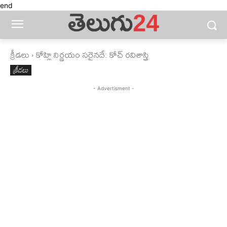
end
క్రీడలు
కోహ్లి నిర్ణయం సరైనదే: కోచ్‌ రవిశాస్త్రి
క్రీడలు
- Advertisment -