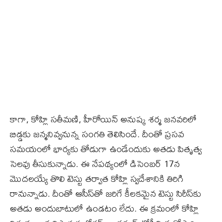
కాగా, కోహ్లి సతీమణి, హీరోయిన్‌ అనుష్క శర్మ జనవరిలో
బిడ్డకు జన్మనివ్వనున్న సంగతి తెలిసిందే. దీంతో ప్రసవ
సమయంలో భార్యకు తోడుగా ఉండేందుకు అతడు పితృత్వ
సెలవు తీసుకున్నాడు. ఈ నేపథ్యంలో డిసెంబర్‌ 17న
మొదలయ్యే తొలి టెస్టు తర్వాత కోహ్లి స్వదేశానికి తిరిగి
రానున్నాడు. దీంతో ఆసీస్‌తో జరిగే కీలకమైన టెస్టు సిరీస్‌కు
అతడు అందుబాటులో ఉండటం లేదు. ఈ క్రమంలో కోహ్లి