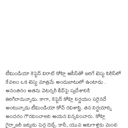
టీమిండియా కెప్టెన్ విరాట్ కోహ్లి ఆసీస్‌తో జరిగే టెస్టు సిరీస్‌లో
కేవలం ఒక టెస్టు మాత్రమే అందుబాటులో ఉంటాడు .
అనంతరం అతను వెటర్నరీ లీవ్‌పై స్వదేశానికి
తిరిగిరానున్నాడు. కాగా, కెప్టెన్ కోహ్లి నిర్ణయం సరైనదే
అంటున్నాడు టీమిండియా కోచ్‌ రవిశాస్త్రి. తన నిర్ణయాన్ని
అందరం గౌరవించాలని ఆయన విన్నవించారు. కోహ్లి
గైర్హాజరీ జట్టుకు పెద్ద దెబ్బే. కానీ, యువ ఆటగాళ్లకు మంచి