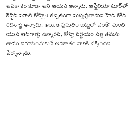
అవకాశం కూడా అని ఆయన అన్నారు. ఆస్ట్రేలియా టూర్‌లో
కెప్టెన్‌ విరాట్‌ కోహ్లిని కచ్చితంగా మిస్సవుతామని హెడ్‌ కోచ్‌
రవిశాస్త్రి అన్నాడు. అయితే ప్రస్తుతం జట్టులో ఎంతో మంది
యువ ఆటగాళ్లు ఉన్నారని, కోహ్లి నిర్ణయం వల్ల తమను
తాము నిరూపించుకునే అవకాశం వారికి దక్కిందని
పేర్కొన్నాడు.