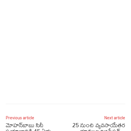
Previous article
Next article
మోహన్‌బాబు సినీ
25 నుంచి వ్యవసాయేతర