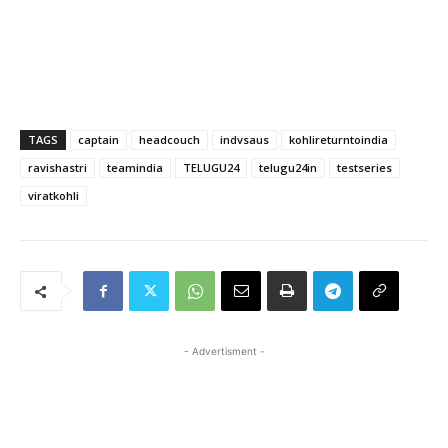
TAGS
captain
headcouch
indvsaus
kohlireturntoindia
ravishastri
teamindia
TELUGU24
telugu24in
testseries
viratkohli
- Advertisment -