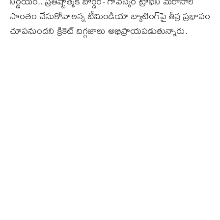
నిర్ణయం.. ప్రతిష్టాత్మక బోర్డర్‌- గావస్కర్‌ ట్రోఫీని మరోసారి
సొంతం చేసుకోవాలన్న టీమిండియా బ్యాటింగ్‌పై తీవ్ర ప్రభావం
చూపనుందని క్రికెట్‌ దిగ్గజాలు అభిప్రాయపడుతున్నారు.