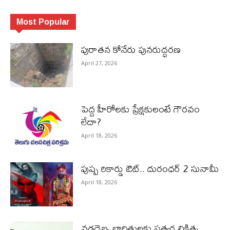
Most Popular
పురాత‌న కోనేరు పున‌రుద్ధ‌ర‌ణ
April 27, 2026
పెద్ద హీరోల‌కు ప్రేక్ష‌కులంటే గౌర‌వం
లేదా?
April 18, 2026
పుష్ప రికార్డు ఔట్‌.. దురంధ‌ర్ 2 సునామీ
April 18, 2026
వడదెబ్బ బాధితులకు సత్వర చికిత్స