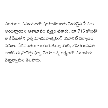
పండుగల సమయంలో ప్రయాణికులకు మెరుగైన సేవలు
అందిస్తాయని ఆశాభావం వ్యక్తం చేశారు. రూ.716 కోట్లతో
కాజీపేటలోని రైల్వే మ్యానుఫ్యాక్చరింగ్ యూనిట్ నిర్మాణం
పనులు వేగవంతంగా జరుగుతున్నాయని, 2026 జనవరి
నాటికి ఈ ప్రాజెక్టు పూర్తి చేయాలన్న లక్ష్యంతో ముందుకు
వెళ్తున్నామని తెలిపారు.