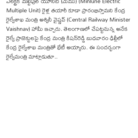
ఎలక్ట్రిక్ మల్టీపుల్ యూనిట్ (మెము) (Minlune Electric
Multiple Unit) రైళ్ల తయారీ కూడా ప్రారంభిస్తామని కేంద్ర
రైల్వేశాఖ మంత్రి అశ్వినీ వైష్ణవ్ (Central Railway Minister
Vaishnav) హామీ ఇచ్చారు. తెలంగాణలో చేపట్టనున్న అనేక
రైల్వే ప్రాజెక్టులపై కేంద్ర మంత్రి కిషన్‌రెడ్డి బుధవారం ఢిల్లీలో
కేంద్ర రైల్వేశాఖ మంత్రితో భేటీ అయ్యారు. ఈ సందర్భంగా
రైల్వేమంత్రి మాట్లాడుతూ..