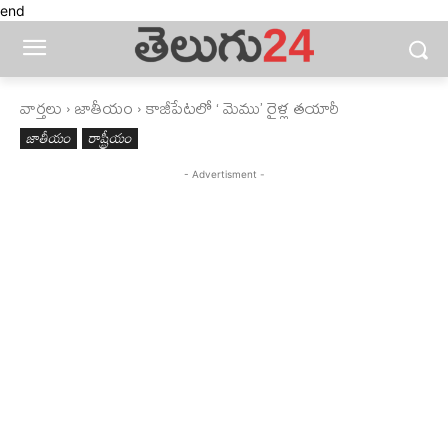
end
వార్తలు
జాతీయం
కాజీపేటలో ‘ మెము’ రైళ్ల తయారీ
జాతీయం
రాష్ట్రీయం
- Advertisment -