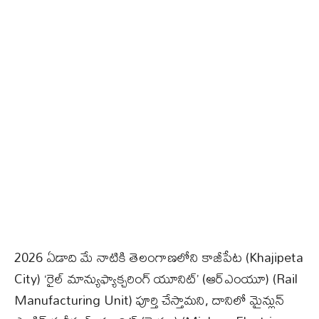
2026 ఏడాది మే నాటికి తెలంగాణలోని కాజీపేట (Khajipeta
City) ‘రైల్ మాన్యుఫ్యాక్చరింగ్ యూనిట్’ (ఆర్‌ఎంయూ) (Rail
Manufacturing Unit) పూర్తి చేస్తామని, దానిలో మైన్లున్