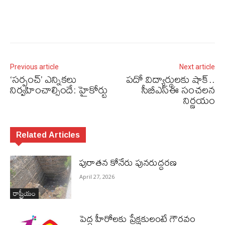
Previous article
Next article
‘సర్పంచ్​’​ ఎన్నికలు
పదో విద్యార్థులకు షాక్​..
నిర్వహించాల్సిందే: హైకోర్టు
సీబీఎస్​ఈ సంచలన
నిర్ణయం
Related Articles
పురాత‌న కోనేరు పున‌రుద్ధ‌ర‌ణ
April 27, 2026
రాష్ట్రీయం
పెద్ద హీరోల‌కు ప్రేక్ష‌కులంటే గౌర‌వం