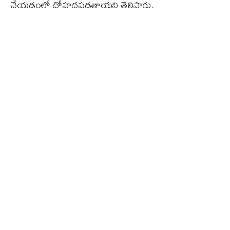
చేయడంలో దోహదపడతాయని తెలిపారు.