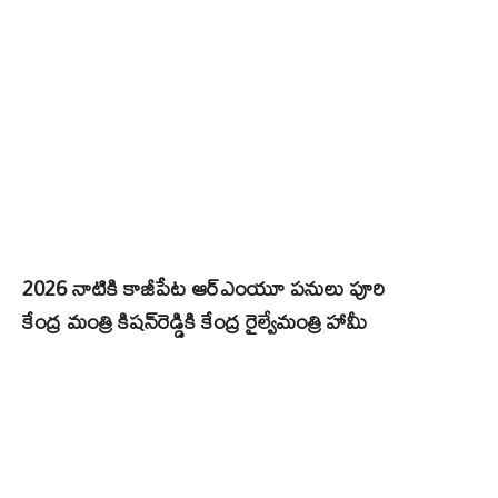
2026 నాటికి కాజీపేట ఆర్‌ఎంయూ పనులు పూరి
కేంద్ర మంత్రి కిషన్‌రెడ్డికి కేంద్ర రైల్వేమంత్రి హామీ