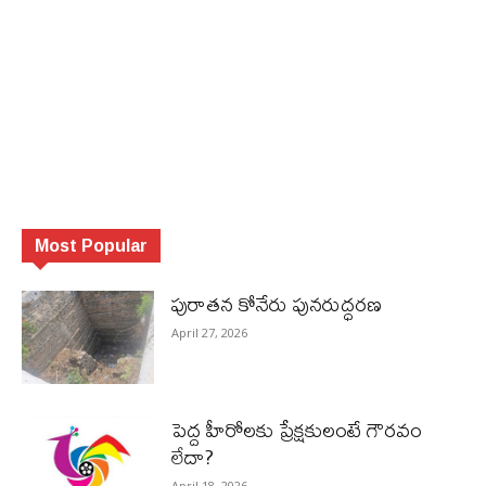
Most Popular
పురాత‌న కోనేరు పున‌రుద్ధ‌ర‌ణ
April 27, 2026
పెద్ద హీరోల‌కు ప్రేక్ష‌కులంటే గౌర‌వం
లేదా?
April 18, 2026