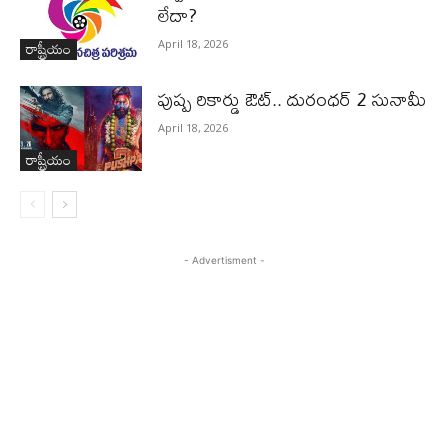
లేదా?
రాష్ట్రీయం
April 18, 2026
పుష్ప రికార్డు ఔట్‌.. దురంధ‌ర్ 2 సునామీ
April 18, 2026
రాష్ట్రీయం
- Advertisment -