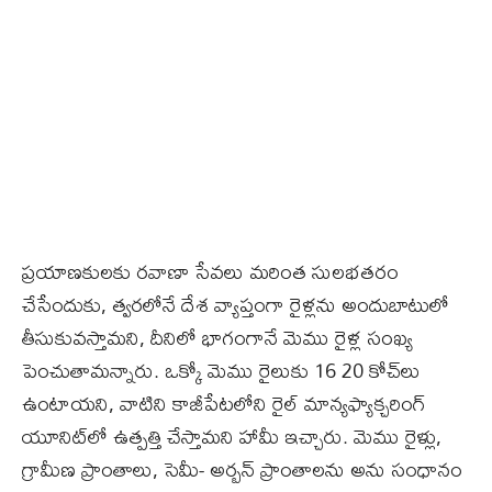
ప్రయాణకులకు రవాణా సేవలు మరింత సులభతరం
చేసేందుకు, త్వరలోనే దేశ వ్యాప్తంగా రైళ్లను అందుబాటులో
తీసుకువస్తామని, దీనిలో భాగంగానే మెము రైళ్ల సంఖ్య
పెంచుతామన్నారు. ఒక్కో మెము రైలుకు 16 20 కోచ్‌లు
ఉంటాయని, వాటిని కాజీపేటలోని రైల్ మాన్యఫ్యాక్చరింగ్
యూనిట్‌లో ఉత్పత్తి చేస్తామని హామీ ఇచ్చారు. మెము రైళ్లు,
గ్రామీణ ప్రాంతాలు, సెమీ- అర్బన్ ప్రాంతాలను అను సంధానం