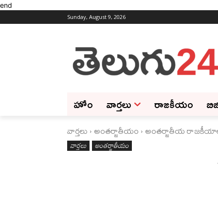
end
Sunday, August 9, 2026
హోం
వార్తలు
రాజకీయం
బిజ
వార్తలు
అంతర్జాతీయం
అంతర్జాతీయ రాజకీయాల్లో 
వార్తలు
అంతర్జాతీయం