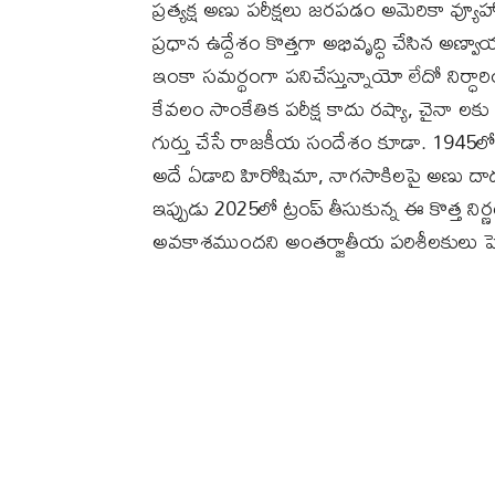
ప్రత్యక్ష అణు పరీక్షలు జరపడం అమెరికా వ్యూహా
ప్రధాన ఉద్దేశం కొత్తగా అభివృద్ధి చేసిన 
ఇంకా సమర్థంగా పనిచేస్తున్నాయో లేదో నిర్ధ
కేవలం సాంకేతిక పరీక్ష కాదు రష్యా, చైనా లకు
గుర్తు చేసే రాజకీయ సందేశం కూడా. 1945లో న
అదే ఏడాది హిరోషిమా, నాగసాకిలపై అణు దాడు
ఇప్పుడు 2025లో ట్రంప్ తీసుకున్న ఈ కొత్త న
అవకాశముందని అంతర్జాతీయ పరిశీలకులు హెచ్చ