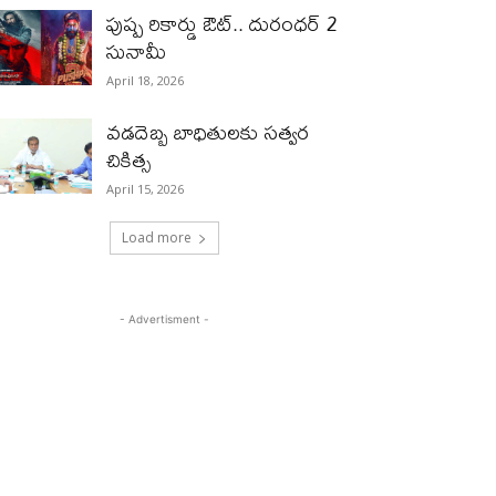
పుష్ప రికార్డు ఔట్‌.. దురంధ‌ర్ 2
సునామీ
April 18, 2026
వడదెబ్బ బాధితులకు సత్వర
చికిత్స
April 15, 2026
Load more
- Advertisment -