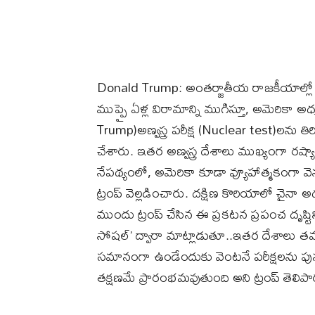
Donald Trump: అంతర్జాతీయ రాజకీయాల్లో
ముప్పై ఏళ్ల విరామాన్ని ముగిస్తూ, అమెరికా అధ్
Trump)అణ్వస్త్ర పరీక్ష (Nuclear test)లను తి
చేశారు. ఇతర అణ్వస్త్ర దేశాలు ముఖ్యంగా రష్యా
నేపథ్యంలో, అమెరికా కూడా వ్యూహాత్మకంగా వ
ట్రంప్ వెల్లడించారు. దక్షిణ కొరియాలో చైనా అధ
ముందు ట్రంప్ చేసిన ఈ ప్రకటన ప్రపంచ దృష్టి
సోషల్’ ద్వారా మాట్లాడుతూ..ఇతర దేశాలు త
సమానంగా ఉండేందుకు వెంటనే పరీక్షలను పున
తక్షణమే ప్రారంభమవుతుంది అని ట్రంప్ తెలిపా