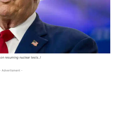
 on resuming nuclear tests..!
- Advertisment -