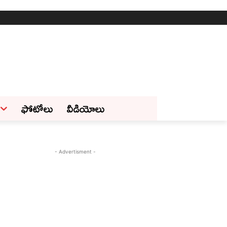
ఫోటోలు
వీడియోలు
- Advertisment -