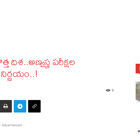
 దిశ..అణ్వస్త్ర పరీక్షల
 నిర్ణయం..!
9
- Advertisment -