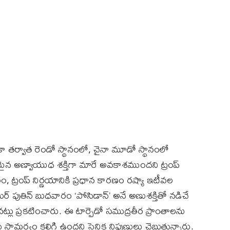
ెరికా తర్వాత రెండో స్థానంలో, చైనా మూడో స్థానంలో
ంతమైన అణ్వాయుధ శక్తిగా మారే అవకాశముందని ట్రంప్
ం, ట్రంప్ నిర్ణయానికి ప్రధాన కారణం రష్యా ఇటీవల
్లాదిమిర్ పుతిన్ బుధవారం ‘పోసిడాన్’ అనే అణుశక్తితో నడిచే
్లు ప్రకటించారు. ఈ టార్పెడో సముద్రతీర ప్రాంతాలను
ే సామర్థ్యం కలిగి ఉందని సైనిక నిపుణులు చెబుతున్నారు.