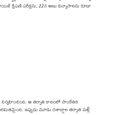
్రూయిజ్ క్షిపణి పరీక్షను, 22న అణు విన్యాసాలను కూడా
ను నిర్వహించింది. ఆ తర్వాతి కాలంలో సాంకేతిక
 పరిమితమైంది. ఇప్పుడు మూడు దశాబ్దాల తర్వాత మళ్లీ