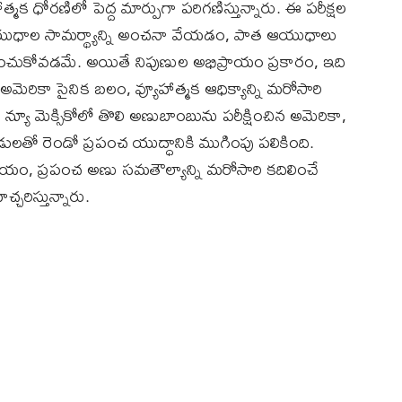
త్మక ధోరణిలో పెద్ద మార్పుగా పరిగణిస్తున్నారు. ఈ పరీక్షల
అణ్వాయుధాల సామర్థ్యాన్ని అంచనా వేయడం, పాత ఆయుధాలు
ారించుకోవడమే. అయితే నిపుణుల అభిప్రాయం ప్రకారం, ఇది
 అమెరికా సైనిక బలం, వ్యూహాత్మక ఆధిక్యాన్ని మరోసారి
్యూ మెక్సికోలో తొలి అణుబాంబును పరీక్షించిన అమెరికా,
లతో రెండో ప్రపంచ యుద్ధానికి ముగింపు పలికింది.
ిర్ణయం, ప్రపంచ అణు సమతౌల్యాన్ని మరోసారి కదిలించే
రిస్తున్నారు.