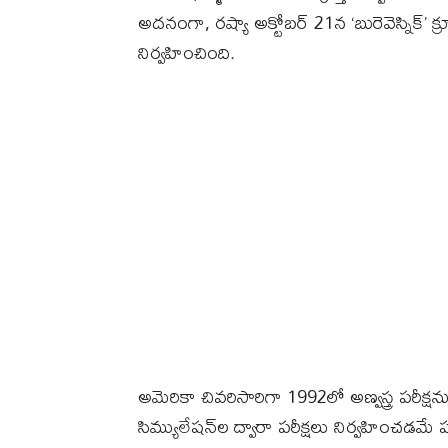
అదనంగా, రష్యా అక్టోబర్ 21న ‘బురెవెస్నిక్’ క
నిర్వహించింది.
అమెరికా చివరిసారిగా 1992లో అణ్వస్త్ర పరీక్ష
సిమ్యులేషన్‌ల ద్వారా పరీక్షలు నిర్వహించడమే