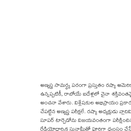
అణ్వస్త్ర సామర్థ్య పరంగా ప్రస్తుతం రష్యా అమ
ఉన్నప్పటికీ, రాబోయే ఐదేళ్లలో చైనా శక్తివ
అంచనా వేశారు. విశ్లేషకుల అభిప్రాయం ప్రకార
చేపట్టిన అణ్వస్త్ర పరీక్షలే. రష్యా అధ్యక్షుడు వ
సూపర్ టార్పెడోను విజయవంతంగా పరీక్షించినట
రేడియోధార్మిక సునామీతో పూర్తిగా ధ్వంసం చేస