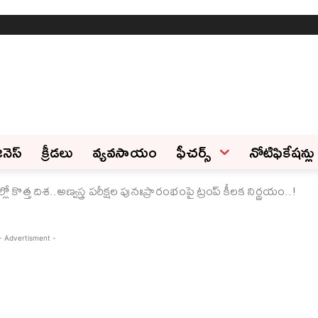
ినెస్‌
క్రీడలు
వ్యవసాయం
ఫీచ‌ర్స్ ‌
నోటిఫికేషన్లు
కొత్త దిశ..అణ్వస్త్ర పరీక్షల పునఃప్రారంభంపై ట్రంప్ కీలక నిర్ణయం..!
- Advertisment -