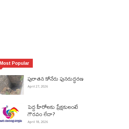
Most Popular
పురాత‌న కోనేరు పున‌రుద్ధ‌ర‌ణ
April 27, 2026
పెద్ద హీరోల‌కు ప్రేక్ష‌కులంటే
గౌర‌వం లేదా?
April 18, 2026