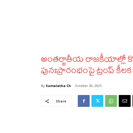
అంతర్జాతీయ రాజకీయాల్లో కొత్త
పునఃప్రారంభంపై ట్రంప్ కీలక
By
Sumalatha Ch
October 30, 2025
Share