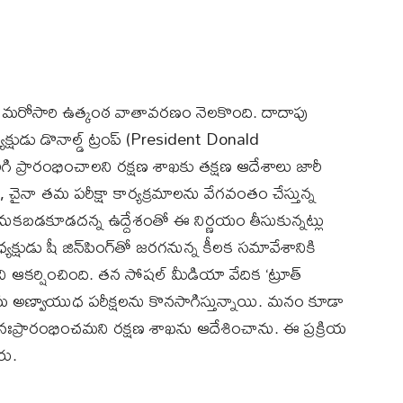
 మరోసారి ఉత్కంఠ వాతావరణం నెలకొంది. దాదాపు
యక్షుడు డొనాల్డ్ ట్రంప్ (President Donald
రిగి ప్రారంభించాలని రక్షణ శాఖకు తక్షణ ఆదేశాలు జారీ
, చైనా తమ పరీక్షా కార్యక్రమాలను వేగవంతం చేస్తున్న
ెనుకబడకూడదన్న ఉద్దేశంతో ఈ నిర్ణయం తీసుకున్నట్లు
్యక్షుడు షీ జిన్‌పింగ్‌తో జరగనున్న కీలక సమావేశానికి
ని ఆకర్షించింది. తన సోషల్ మీడియా వేదిక ‘ట్రూత్
మ అణ్వాయుధ పరీక్షలను కొనసాగిస్తున్నాయి. మనం కూడా
ఃప్రారంభించమని రక్షణ శాఖను ఆదేశించాను. ఈ ప్రక్రియ
రు.