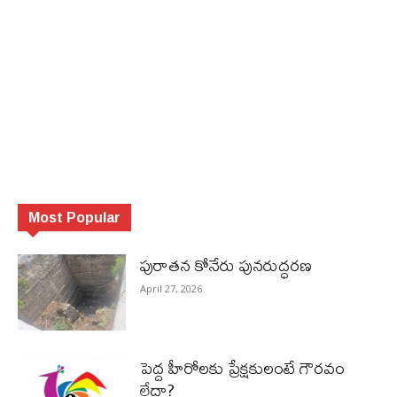
Most Popular
పురాత‌న కోనేరు పున‌రుద్ధ‌ర‌ణ
April 27, 2026
పెద్ద హీరోల‌కు ప్రేక్ష‌కులంటే గౌర‌వం
లేదా?