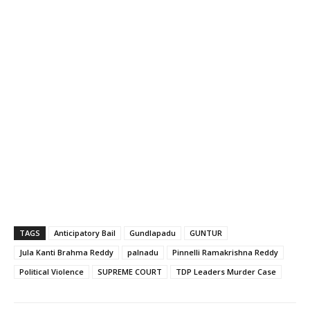
TAGS
Anticipatory Bail
Gundlapadu
GUNTUR
Jula Kanti Brahma Reddy
palnadu
Pinnelli Ramakrishna Reddy
Political Violence
SUPREME COURT
TDP Leaders Murder Case