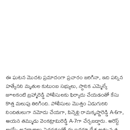
ఈ ఘటన మొదట ప్రమాదంగా ప్రచారం జరిగినా, ఇది పన్నిన
హత్యేనని మృతుల కుటుంబ సభ్యులు, స్థానిక ఎమ్మెల్యే
జూలకంటి బ్రహ్మారెడ్డి పోలీసులకు ఫిర్యాదు చేయడంతో కేసు
కొత్త మలుపు తిరిగింది. పోలీసులు మొత్తం ఏడుగురిని
నిందితులుగా నమోదు చేయగా, పిన్నెల్లి రామకృష్ణారెడ్డి A-6గా,
ఆయన తమ్ముడు వెంకట్రామిరెడ్డి A-7గా చేర్చబడ్డారు. అరెస్ట్
అయ్యే అవకాశాలు పెరగడంతో ఈ ఇద్దరూ దేశ అత్యున్నత