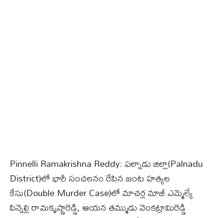
Pinnelli Ramakrishna Reddy: పల్నాడు జిల్లా(Palnadu
District)లో భారీ సంచలనం రేపిన జంట హత్యల
కేసు(Double Murder Case)లో మాచర్ల మాజీ ఎమ్మెల్యే
పిన్నెల్లి రామకృష్ణారెడ్డి, ఆయన తమ్ముడు వెంకట్రామిరెడ్డి