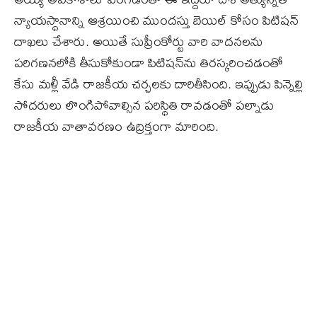
న్యాయస్థానాన్ని ఆశ్రయించి ముందస్తు బెయిల్ కోసం పిటిషన్
దాఖలు చేశారు. అయితే సుప్రీంకోర్టు వారి వాదనలను
పరిగణనలోకి తీసుకోకుండా పిటిషన్‌ను తిరస్కరించడంతో
కేసు మళ్లీ వేడి రాజకీయ చర్చలకు దారితీసింది. ఇప్పుడు పిన్నెల్లి
సోదరులు లొంగిపోవాల్సిన పరిస్థితి రావడంతో పల్నాడు
రాజకీయ వాతావరణం ఉద్రిక్తంగా మారింది.