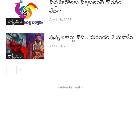
పెద్ద హీరోల‌కు ప్రేక్ష‌కులంటే గౌర‌వం
లేదా?
రాష్ట్రీయం
April 18, 2026
పుష్ప రికార్డు ఔట్‌.. దురంధ‌ర్ 2 సునామీ
April 18, 2026
రాష్ట్రీయం
- Advertisment -