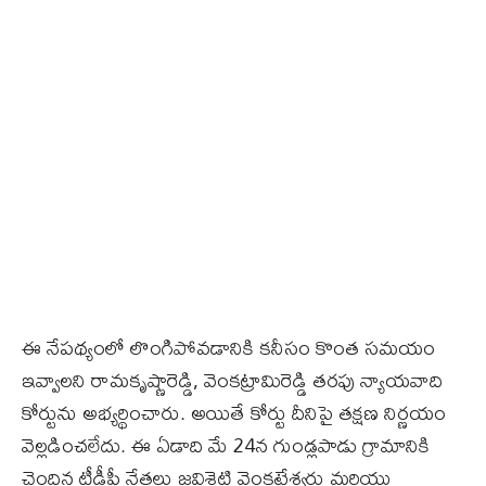
ఈ నేపథ్యంలో లొంగిపోవడానికి కనీసం కొంత సమయం
ఇవ్వాలని రామకృష్ణారెడ్డి, వెంకట్రామిరెడ్డి తరఫు న్యాయవాది
కోర్టును అభ్యర్థించారు. అయితే కోర్టు దీనిపై తక్షణ నిర్ణయం
వెల్లడించలేదు. ఈ ఏడాది మే 24న గుండ్లపాడు గ్రామానికి
చెందిన టీడీపీ నేతలు జవిశెట్టి వెంకటేశ్వర్లు మరియు