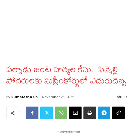
పల్నాడు జంట హత్యల కేసు.. పిన్నెల్లి
సోదరులకు సుప్రీంకోర్టులో ఎదురుదెబ్బ
By
Sumalatha Ch
November 28, 2025
19
- Advertisment -