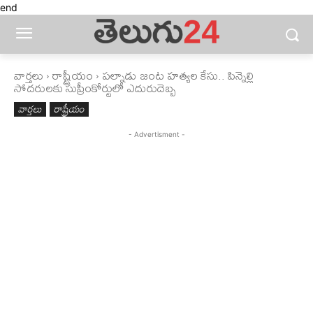
end
వార్తలు
రాష్ట్రీయం
పల్నాడు జంట హత్యల కేసు.. పిన్నెల్లి
సోదరులకు సుప్రీంకోర్టులో ఎదురుదెబ్బ
వార్తలు
రాష్ట్రీయం
- Advertisment -