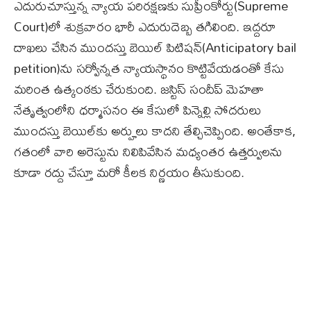
ఎదురుచూస్తున్న న్యాయ పరిరక్షణకు సుప్రీంకోర్టు(Supreme
Court)లో శుక్రవారం భారీ ఎదురుదెబ్బ తగిలింది. ఇద్దరూ
దాఖలు చేసిన ముందస్తు బెయిల్ పిటిషన్‌(Anticipatory bail
petition)ను సర్వోన్నత న్యాయస్థానం కొట్టివేయడంతో కేసు
మరింత ఉత్కంఠకు చేరుకుంది. జస్టిస్ సందీప్ మెహతా
నేతృత్వంలోని ధర్మాసనం ఈ కేసులో పిన్నెల్లి సోదరులు
ముందస్తు బెయిల్‌కు అర్హులు కాదని తేల్చిచెప్పింది. అంతేకాక,
గతంలో వారి అరెస్టును నిలిపివేసిన మధ్యంతర ఉత్తర్వులను
కూడా రద్దు చేస్తూ మరో కీలక నిర్ణయం తీసుకుంది.