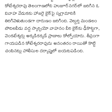
కోటేశ్వరరావు తెలంగాణలోని హుజూర్‌నగర్‌లో జరిగిన ఓ
వివాహ వేడుకకు హాజరై బైక్‌పై స్వగ్రామానికి
తిరిగివెళుతుండగా దారుణం జరిగింది. వెల్దుర్తి మండలం
బొదిలవీడు వద్ద స్కార్పియో వాహనం వీరి బైక్‌కు ఢీకొట్టగా,
వెంకటేశ్వర్లు అక్కడికక్కడే ప్రాణాలు కోల్పోయారు. తీవ్రంగా
గాయపడిన కోటేశ్వరరావును అనంతరం రాయితో కొట్టి
చంపినట్లు పోలీసుల దర్యాప్తులో బయటపడింది.