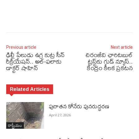
Previous article
Next article
ఢిల్లీ పేలుడు ఉగ్ర కుట్ర సీన్‌
చిరంజీవి ఛారిటబుల్
రీక్రియేషన్‌.. అల్‌-ఫలాకు
ట్రస్ట్‌కు గుడ్ న్యూస్..
డాక్టర్‌ షాహిన్‌
కేంద్రం కీలక ప్రకటన
Related Articles
పురాత‌న కోనేరు పున‌రుద్ధ‌ర‌ణ
April 27, 2026
రాష్ట్రీయం