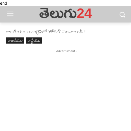
end
రాజకీయం
కాంగ్రెస్‌లో ‘లోకల్​’ పంచాయితీ !
రాజకీయం
రాష్ట్రీయం
- Advertisment -