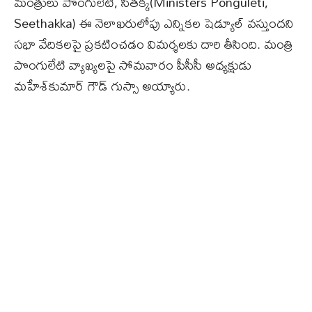
మంత్రులు పొంగులేటి, సీతక్క(Ministers Ponguleti,
Seethakka) ఈ నెలాఖరులోపు ఎన్నికల షెడ్యూల్ వస్తుందని
సభా వేదికలపై ప్రకటించడం విమర్శలకు దారి తీసింది. మంత్రి
పొంగులేటి వ్యాఖ్యలపై సోమవారం పీసీసీ అధ్యక్షుడు
మహేశ్‌కుమార్ గౌడ్ గుస్సా అయ్యారు.