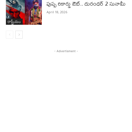
పుష్ప రికార్డు ఔట్‌.. దురంధ‌ర్ 2 సునామీ
April 18, 2026
రాష్ట్రీయం
- Advertisment -