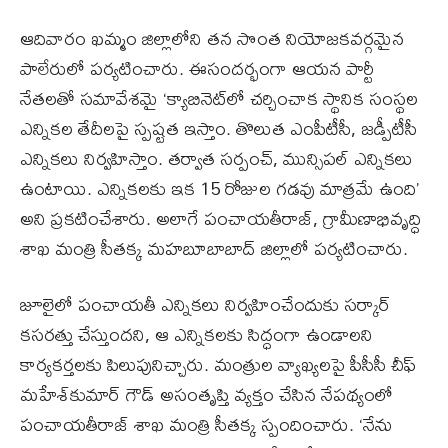
ఆదివారం ఖమ్మం జిల్లాలోని తన సొంత నియోజకవర్గమైన
పాలేరులో పర్యటించారు. ఈసందర్భంగా ఆయన పార్టీ
నేతలతో సమావేశమై ‘క్యాబినెట్‌లో చర్చించాక స్థానిక సంస్థల
ఎన్నికల తేదీలపై స్పష్టత ఇస్తాం. తొలుత ఎంపీటీసీ, జడ్పీటీసీ
ఎన్నికలు నిర్వహిస్తాం. తర్వాత సర్పంచ్, మున్సిపల్ ఎన్నికలు
ఉంటాయి. ఎన్నికలకు ఇక 15 రోజుల గడవు మాత్రమే ఉంది’
అని ప్రకటించేశారు. అలాగే పంచాయతీరాజ్, గ్రామీణాభివృద్ధి
శాఖ మంత్రి సీతక్క మహబూబాబాద్ జిల్లాలో పర్యటించారు.
జూలైలో పంచాయతీ ఎన్నికలు నిర్వహించేందుకు సర్కార్
కసరత్తు చేస్తుందని, ఆ ఎన్నికలకు సిద్ధంగా ఉండాలని
కార్యకర్తలకు పిలుపునిచ్చారు. మంత్రుల వ్యాఖ్యలపై పీసీసీ చీఫ్
మహేశ్‌కుమార్ గౌడ్ అసంతృప్తి వ్యక్తం చేసిన నేపథ్యంలో
పంచాయతీరాజ్ శాఖ మంత్రి సీతక్క స్పందించారు. ‘నేను