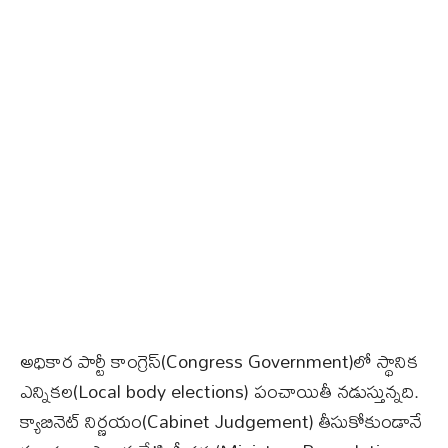
అధికార పార్టీ కాంగ్రెస్‌(Congress Government)లో స్థానిక
ఎన్నికల(Local body elections) పంచాయితీ నడుస్తున్నది.
క్యాబినెట్ నిర్ణయం(Cabinet Judgement) తీసుకోకుండానే