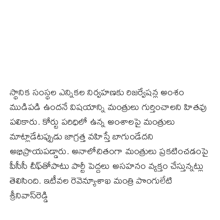
స్థానిక సంస్థల ఎన్నికల నిర్వహణకు రిజర్వేషన్ల అంశం
ముడిపడి ఉందనే విషయాన్ని మంత్రులు గుర్తించాలని హితవు
పలికారు. కోర్టు పరిధిలో ఉన్న అంశాలపై మంత్రులు
మాట్లాడేటప్పుడు జాగ్రత్త వహిస్తే బాగుండేదని
అభిప్రాయపడ్డారు. అనాలోచితంగా మంత్రులు ప్రకటించడంపై
పీసీసీ చీఫ్‌తోపాటు పార్టీ పెద్దలు అసహనం వ్యక్తం చేస్తున్నట్లు
తెలిసింది. ఇటీవల రెవెన్యూశాఖ మంత్రి పొంగులేటి
శ్రీనివాస్‌రెడ్డి