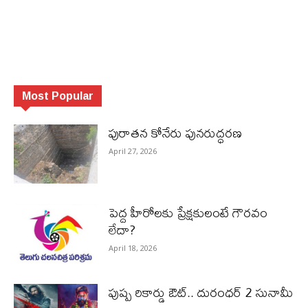
Most Popular
పురాత‌న కోనేరు పున‌రుద్ధ‌ర‌ణ
April 27, 2026
పెద్ద హీరోల‌కు ప్రేక్ష‌కులంటే గౌర‌వం
లేదా?
April 18, 2026
పుష్ప రికార్డు ఔట్‌.. దురంధ‌ర్ 2 సునామీ