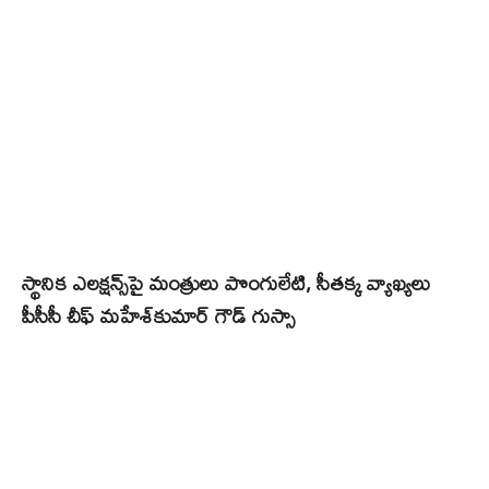
స్థానిక ఎలక్షన్స్​పై మంత్రులు పొంగులేటి, సీతక్క వ్యాఖ్యలు
పీసీసీ చీఫ్ మహేశ్‌కుమార్ గౌడ్ గుస్సా