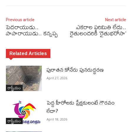
Previous article
Next article
పెదరాయుడు..
ఎకరాల పరిమితి లేదు..
పాపారాయుడు.. కన్నప్ప
రైతులందరికీ ‘రైతుభరోసా’
Related Articles
పురాత‌న కోనేరు పున‌రుద్ధ‌ర‌ణ
April 27, 2026
రాష్ట్రీయం
పెద్ద హీరోల‌కు ప్రేక్ష‌కులంటే గౌర‌వం
లేదా?
రాష్ట్రీయం
April 18, 2026