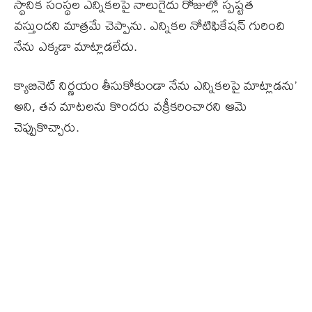
స్థానిక సంస్థల ఎన్నికలపై నాలుగైదు రోజుల్లో స్పష్టత
వస్తుందని మాత్రమే చెప్పాను. ఎన్నికల నోటిఫికేషన్ గురించి
నేను ఎక్కడా మాట్లాడలేదు.
క్యాబినెట్ నిర్ణయం తీసుకోకుండా నేను ఎన్నికలపై మాట్లాడను’
అని, తన మాటలను కొందరు వక్రీకరించారని ఆమె
చెప్పుకొచ్చారు.