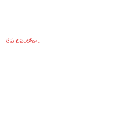
రేపే చివరిరోజు..