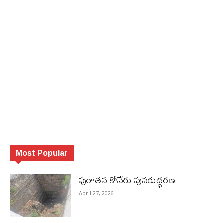
Most Popular
పురాత‌న కోనేరు పున‌రుద్ధ‌ర‌ణ
April 27, 2026