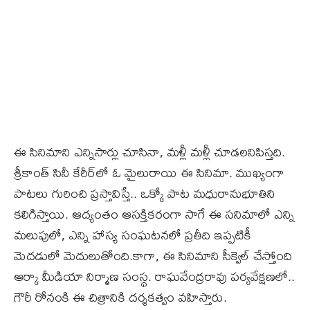
ఈ సినిమాని ఎన్నిసార్లు చూసినా, మళ్లీ మళ్లీ చూడలనిపిస్తది.
శ్రీకాంత్‌ సినీ కేరీర్‌లో ఓ మైలురాయి ఈ సినిమా. ముఖ్యంగా
పాటలు గురించి ప్రస్తావిస్తే.. ఒక్కో పాట మధురానుభూతిని
కలిగిస్తాయి. ఆద్యంతం ఆసక్తికరంగా సాగే ఈ సనిమాలో ఎన్ని
మలుపులో, ఎన్ని హాస్య సంఘటనలో ప్రతీది ఇప్పటికీ
మెదడులో మెదులుతోంది.కాగా, ఈ సినిమాని సీక్వెల్‌ చేస్తోంది
ఆర్కా మీడియా నిర్మాణ సంస్థ. రాఘవేంద్రరావు పర్యవేక్షణలో..
గౌరీ రోనంకి ఈ చిత్రానికి దర్శకత్వం వహిస్తారు.