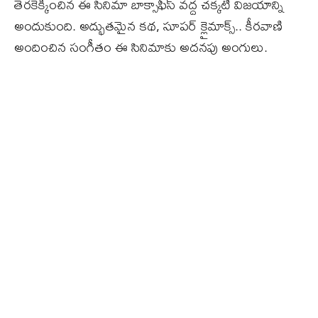
తెరకెక్కించిన ఈ సినిమా బాక్సాఫీస్‌ వద్ద చక్కటి విజయాన్ని
అందుకుంది. అద్భుతమైన కథ, సూపర్‌ క్లైమాక్స్‌.. కీరవాణి
అందించిన సంగీతం ఈ సినిమాకు అదనపు అంగులు.