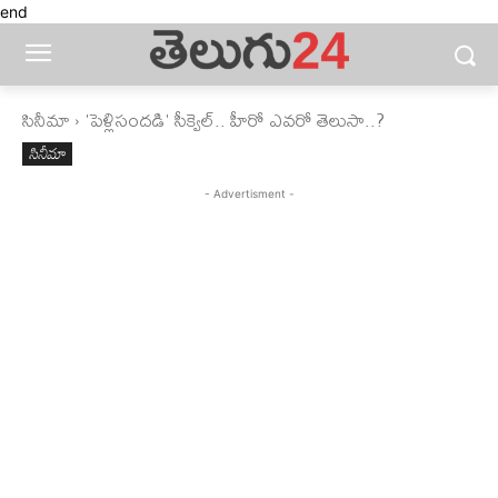
end
సినీమా
'పెళ్లిసందడి' సీక్వెల్‌‌.. హీరో ఎవరో తెలుసా..?
సినీమా
- Advertisment -