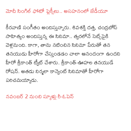
మోదీ సింగిల్‌ ఫోటో ఫ్లెక్సీలు.. అసహనంలో జేడీయూ
కీరవాణి సంగీతం అందిస్తున్నారు. శివశక్తి దత్త, చంద్రబోస్‌
సాహిత్యం అందిస్తున్న ఈ సినిమా.. త్వరలోనే సెట్స్‌పైకి
వెళ్లనుంది. కాగా, తాను నటించిన సినిమా పేరుతో తన
తనయుడు హీరోగా చేస్తుండడం చాలా ఆనందంగా ఉందని
హీరో శ్రీకాంత్‌ ట్వీట్‌ చేశారు. శ్రీకాంత్‌-ఊహల తనయుడే
రోషన్‌. అతడు నిర్మలా కాన్వెంట్‌ సినిమాతో హీరోగా
పరిచమయ్యాడు.
నవంబర్‌ 2 నుంచి స్కూళ్లు రీ-ఓపెన్‌