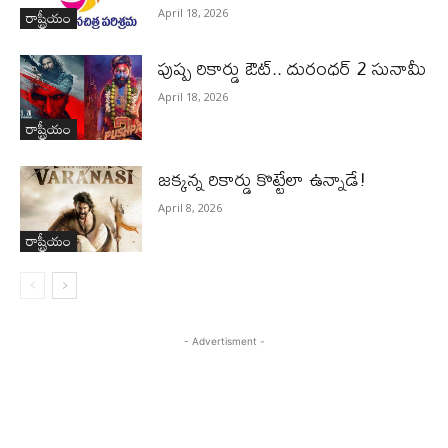
రాష్ట్రీయం
April 18, 2026
పుష్ప రికార్డు ఔట్‌.. దురంధ‌ర్ 2 సునామీ
April 18, 2026
రాష్ట్రీయం
జ‌క్క‌న్న రికార్డు కొట్టేలా ఉన్నాడే!
April 8, 2026
రాష్ట్రీయం
- Advertisment -