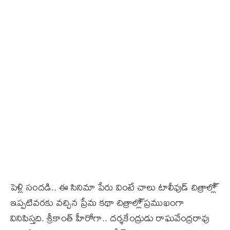
పెళ్లి సందడి.. ఈ సినిమా పేరు వింటే చాలు టాలీవుడ్ చిత్రాల్లో్
ఇప్పటివరకు వచ్చిన ప్రేమ కథా చిత్రాల్లో్ ప్రముఖంగా
వినిపిస్తది. శ్రీకాంత్‌ హీరోగా.. దర్శకేంద్రుడు రాఘవేంద్రరావు