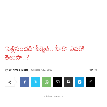
‘పెళ్లిసందడి’ సీక్వెల్‌‌.. హీరో ఎవరో
తెలుసా..?
By
Srinivas Juttu
October 27, 2020
10
- Advertisment -