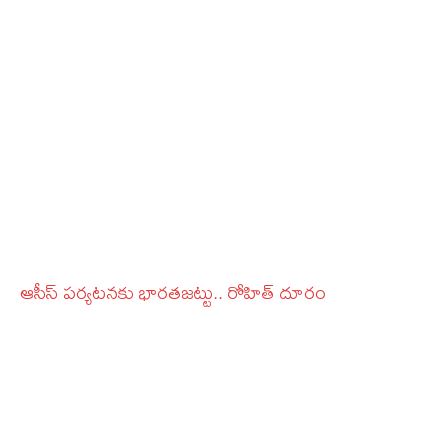
ఆసీస్‌ పర్యటనకు భారతజట్టు.. రోహిత్ దూరం