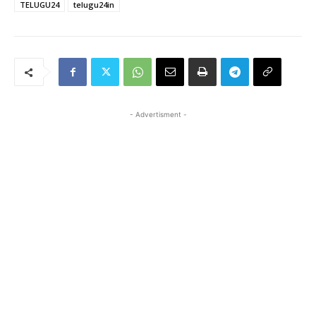
TELUGU24
telugu24in
- Advertisment -