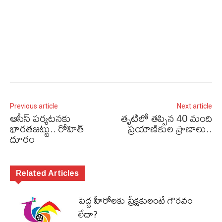
Previous article
Next article
ఆసీస్‌ పర్యటనకు
తృటిలో తప్పిన 40 మంది
భారతజట్టు.. రోహిత్
ప్రయాణికుల ప్రాణాలు..
దూరం
Related Articles
పెద్ద హీరోల‌కు ప్రేక్ష‌కులంటే గౌర‌వం
లేదా?