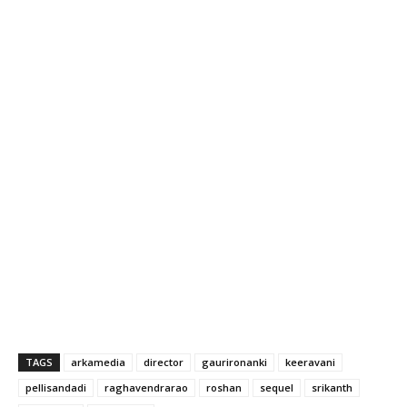
TAGS
arkamedia
director
gaurironanki
keeravani
pellisandadi
raghavendrarao
roshan
sequel
srikanth