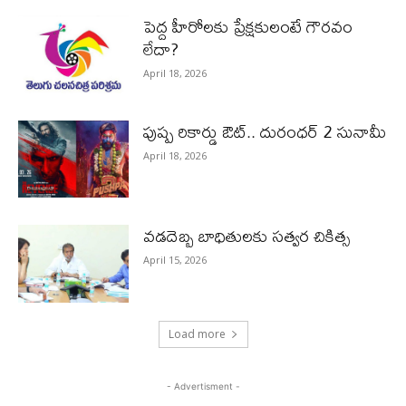
పెద్ద హీరోల‌కు ప్రేక్ష‌కులంటే గౌర‌వం
లేదా?
April 18, 2026
పుష్ప రికార్డు ఔట్‌.. దురంధ‌ర్ 2 సునామీ
April 18, 2026
వడదెబ్బ బాధితులకు సత్వర చికిత్స
April 15, 2026
Load more
- Advertisment -