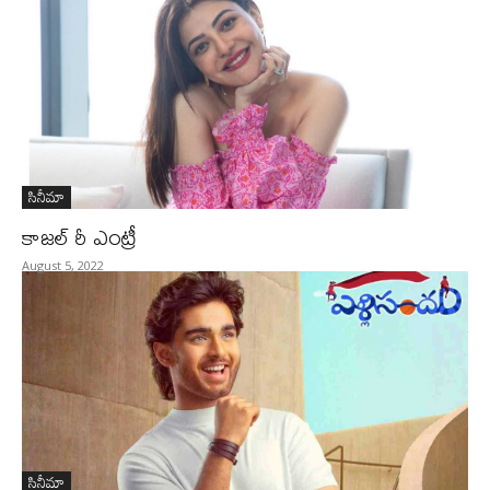
సినీమా
కాజల్ రీ ఎంట్రీ
August 5, 2022
సినీమా