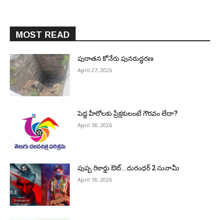
MOST READ
పురాత‌న కోనేరు పున‌రుద్ధ‌ర‌ణ
April 27, 2026
పెద్ద హీరోల‌కు ప్రేక్ష‌కులంటే గౌర‌వం లేదా?
April 18, 2026
పుష్ప రికార్డు ఔట్‌.. దురంధ‌ర్ 2 సునామీ
April 18, 2026