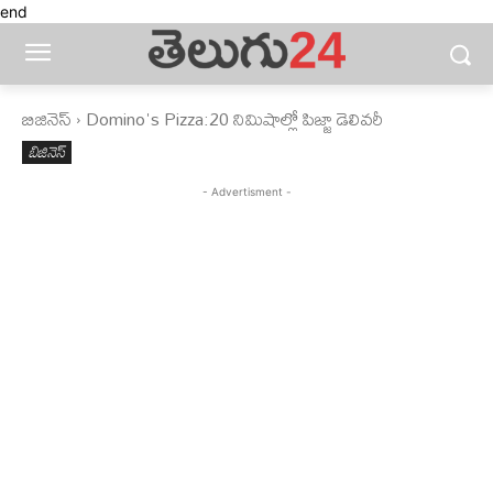
end
బిజినెస్‌
Domino's Pizza:20 నిమిషాల్లో పిజ్జా డెలివరీ
బిజినెస్‌
- Advertisment -