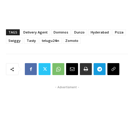
TAGS
Delivery Agent
Dominos
Dunzo
Hyderabad
Pizza
Swiggy
Tasty
telugu24in
Zomoto
- Advertisment -