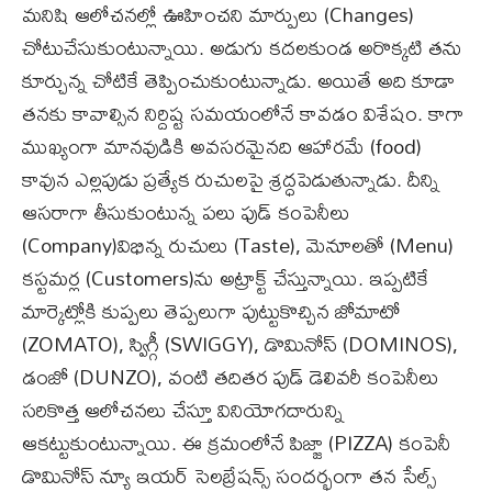
మనిషి ఆలోచనల్లో ఊహించని మార్పులు (Changes)
చోటుచేసుకుంటున్నాయి. అడుగు కదలకుండ అరొక్కటి తను
కూర్చున్న చోటికే తెప్పించుకుంటున్నాడు. అయితే అది కూడా
తనకు కావాల్సిన నిర్దిష్ట సమయంలోనే కావడం విశేషం. కాగా
ముఖ్యంగా మానవుడికి అవసరమైనది ఆహారమే (food)
కావున ఎల్లపుడు ప్రత్యేక రుచులపై శ్రద్ధపెడుతున్నాడు. దీన్ని
ఆసరాగా తీసుకుంటున్న పలు ఫుడ్ కంపెనీలు
(Company)విభిన్న రుచులు (Taste), మెనూలతో (Menu)
కస్టమర్ల (Customers)ను అట్రాక్ట్ చేస్తున్నాయి. ఇప్పటికే
మార్కెట్లోకి కుప్పలు తెప్పలుగా పుట్టుకొచ్చిన జోమాటో
(ZOMATO), స్విగ్గీ (SWIGGY), డొమినోస్ (DOMINOS),
డంజో (DUNZO), వంటి తదితర పుడ్ డెలివరీ కంపెనీలు
సరికొత్త ఆలోచనలు చేస్తూ వినియోగదారున్ని
ఆకట్టుకుంటున్నాయి. ఈ క్రమంలోనే పిజ్జా (PIZZA) కంపెనీ
డొమినోస్ న్యూ ఇయర్ సెలబ్రేషన్స్ సందర్భంగా తన సేల్స్