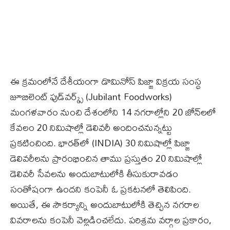
ఈ క్రమంలోనే దేశీయంగా డొమినోస్ పిజ్జా విక్రయ సంస్థ
జూబిలెంట్ ఫుడ్‌వర్క్స్ (Jubilant Foodworks)
మంగళవారం నుంచి దేశంలోని 14 నగరాల్లోని 20 జోన్‌లలో
కేవలం 20 నిమిషాల్లో డెలివరీ అందించనున్నట్టు
ప్రకటించింది. భారత్‌లో (INDIA) 30 నిమిషాల్లో పిజ్జా
డెలివరీలను ప్రారంభించిన తాము ప్రస్తుతం 20 నిమిషాల్లో
డెలివరీ సేవలను అందుబాటులోకి తీసుకురావడం
సంతోషంగా ఉందని కంపెనీ ఓ ప్రకటనలో తెలిపింది.
అయితే, ఈ సౌకర్యాన్ని అందుబాటులోకి తెచ్చిన నగరాల
వివరాలను కంపెనీ వెల్లడించలేదు. పరిశ్రమ వర్గాల ప్రకారం,