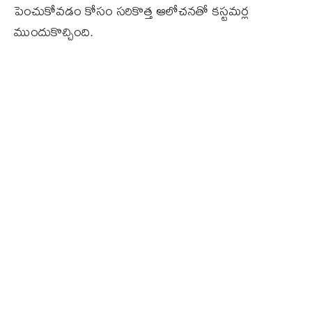
పెంచుకోవడం కోసం సరికొత్త ఆలోచనతో కస్టమర్ల
ముందుకొచ్చింది.