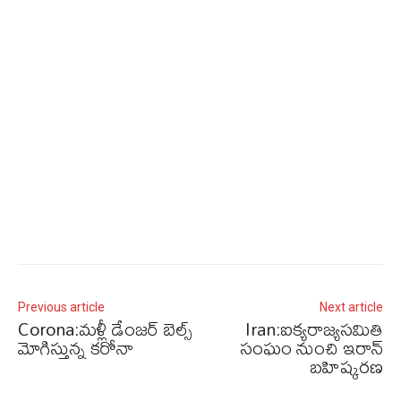
Previous article
Next article
Corona:మళ్లీ డేంజర్ బెల్స్
Iran:ఐక్యరాజ్యసమితి
మోగిస్తున్న కరోనా
సంఘం నుంచి ఇరాన్
బహిష్కరణ