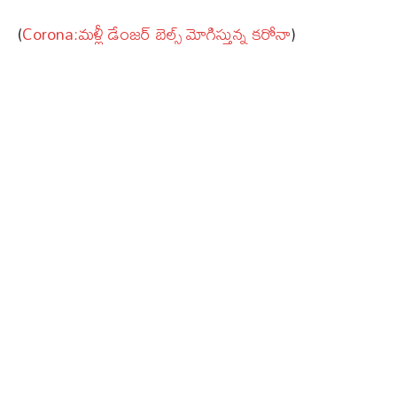
(
Corona:మళ్లీ డేంజర్ బెల్స్ మోగిస్తున్న కరోనా
)