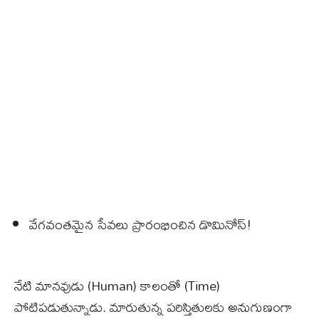
వేగవంతమైన సేవలు ప్రారంభించిన డొమినోస్!
నేటి మానవుడు (Human) కాలంతో (Time)
పోటిపడుతున్నాడు. మారుతున్న పరిస్తితులకు అనుగుణంగా