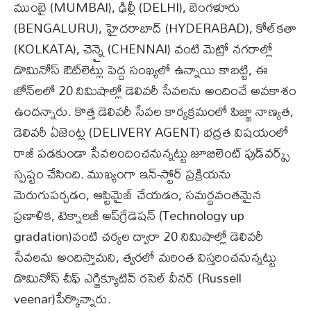
ముంబై (MUMBAI), ఢిల్లీ (DELHI), బెంగళూరు
(BENGALURU), హైదరాబాద్ (HYDERABAD), కోల్‌కతా
(KOLKATA), చెన్నై (CHENNAI) వంటి మెట్రో నగరాల్లో
డొమినోస్ ఔట్‌లెట్లు పెద్ద సంఖ్యలో ఉన్నాయి కాబట్టి, ఈ
జోన్‌లలో 20 నిమిషాల్లో డెలివరీ సేవలను అందించే అవకాశం
ఉందన్నారు. కొత్త డెలివరీ సేవల కార్యక్రమంలో పిజ్జా నాణ్యత,
డెలివరీ ఏజెంట్ల (DELIVERY AGENT) భద్రత విషయంలో
రాజీ పడకుండా సేవలందించనున్నట్టు జూబిలెంట్ ఫుడ్‌వర్క్స్
స్పష్టం చేసింది. ముఖ్యంగా ఇన్-స్టోర్ ప్రక్రియను
మెరుగుపర్చడం, ఆప్టిమైజ్ చేయడం, సమర్థవంతమైన
ప్రణాళిక, టెక్నాలజీ అప్‌గ్రేడెషన్ (Technology up
gradation)వంటి చర్యల ద్వారా 20 నిమిషాల్లో డెలివరీ
సేవలను అందిస్తామని, త్వరలో మరింత విస్తరించనున్నట్టు
డొమినోస్ చీఫ్ ఎగ్జిక్యూటివ్ రసెల్ వీనర్ (Russell
veenar)పేర్కొన్నారు.