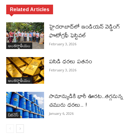
Related Articles
హైదరాబాద్‌లో ఇండియన్ వెడ్డింగ్
ఫొటోగ్రఫీ ఫెస్టివల్
అంతర్జాతీయం
February 3, 2026
పసిడి ధరలు పతనం
February 3, 2026
అంతర్జాతీయం
సామాన్యుడికి భారీ ఊరట..తగ్గనున్న
చమురు ధరలు.. !
బిజినెస్‌
January 6, 2026