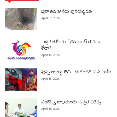
పురాత‌న కోనేరు పున‌రుద్ధ‌ర‌ణ
April 27, 2026
పెద్ద హీరోల‌కు ప్రేక్ష‌కులంటే గౌర‌వం
లేదా?
April 18, 2026
పుష్ప రికార్డు ఔట్‌.. దురంధ‌ర్ 2 సునామీ
April 18, 2026
వడదెబ్బ బాధితులకు సత్వర చికిత్స
April 15, 2026