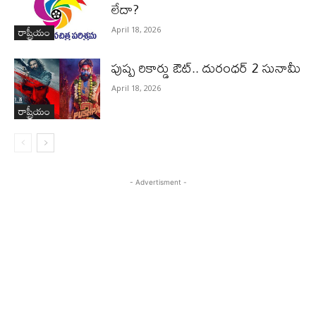
లేదా?
రాష్ట్రీయం
April 18, 2026
పుష్ప రికార్డు ఔట్‌.. దురంధ‌ర్ 2 సునామీ
April 18, 2026
రాష్ట్రీయం
- Advertisment -