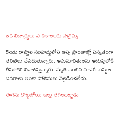
ఇక విద్యార్థులు పాఠశాలలకు వెళ్లొచ్చు
రెండు రాష్ట్రాల సరిహద్దులోని అన్ని ప్రాంతాల్లో విస్తృతంగా
తనిఖీలు చేపడుతున్నారు. అనుమానితులను అదుపులోకి
తీసుకొని విచారిస్తున్నారు. మృతి చెందిన మావోయిస్టుల
వివరాలు ఇంకా పోలీసులు వెల్లడించలేదు.
ఈగను కొట్టబోయి ఇల్లు తగలబెట్టాడు