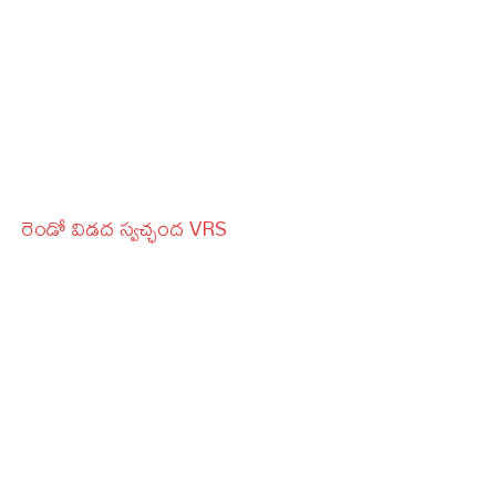
రెండో విడద స్వచ్ఛంద VRS