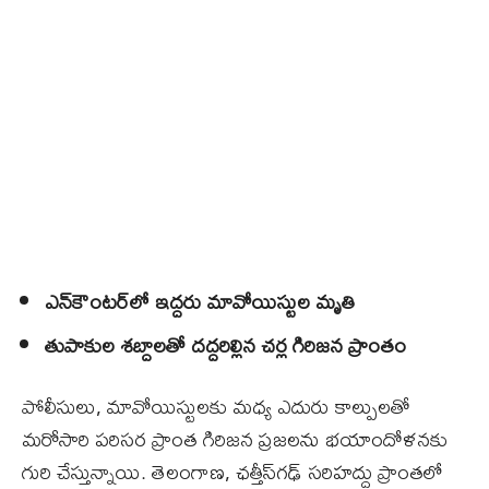
ఎన్‌కౌంటర్‌లో ఇద్దరు మావోయిస్టుల మృతి
తుపాకుల శబ్దాలతో దద్దరిల్లిన చర్ల గిరిజన ప్రాంతం
పోలీసులు, మావోయిస్టులకు మధ్య ఎదురు కాల్పులతో
మరోసారి పరిసర ప్రాంత గిరిజన ప్రజలను భయాందోళనకు
గురి చేస్తున్నాయి. తెలంగాణ, ఛత్తీస్‌గఢ్‌ సరిహద్దు ప్రాంతలో