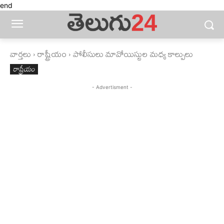
end
వార్తలు
రాష్ట్రీయం
పోలీసులు మావోయిస్టుల మధ్య కాల్పులు
రాష్ట్రీయం
- Advertisment -