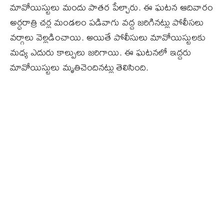
మావోయిస్టులు మందు పాతర పేల్చారు. ఈ ఘటన ఆదివారం
అర్ధరాత్రి చర్ల మండలం పడివాగు వద్ద జరిగినట్లు పోలీసలు
వర్గాలు వెల్లడించాయి. అయితే పోలీసులు మావోయిస్టులకు
మధ్య ఎదురు కాల్పులు జరిగాయి. ఈ ఘటనలో ఇద్దరు
మావోయిస్టులు మృతిచెందినట్లు తెలిసింది.