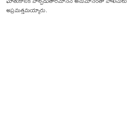
ఘాతుకానికి పాల్పడుతారేమోననే అనుమానంతో పోలీసులు
అప్రమత్తమయ్యారు.