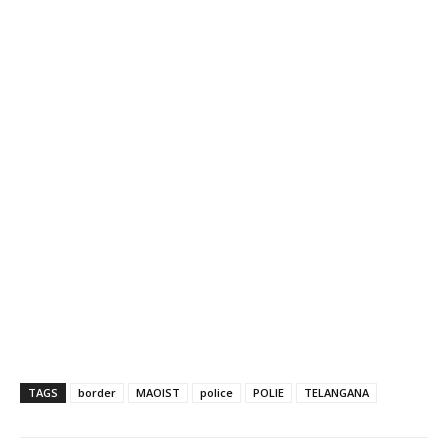
TAGS
border
MAOIST
police
POLIE
TELANGANA