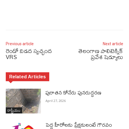
Previous article
Next article
రెండో విడద స్వచ్ఛంద
తెలంగాణ పాలిటెక్నిక్‌
VRS
ప్రవేశ షెడ్యూలు
Related Articles
పురాత‌న కోనేరు పున‌రుద్ధ‌ర‌ణ
April 27, 2026
రాష్ట్రీయం
పెద్ద హీరోల‌కు ప్రేక్ష‌కులంటే గౌర‌వం