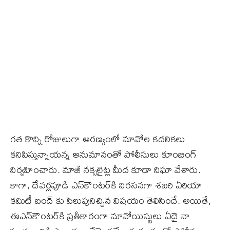
గత కొన్ని రోజులుగా అరణ్యంలో మావోల కదలికలు
కనిపిస్తున్నాయన్న అనుమానంతో పోలీసులు కూంబింగ్‌
నిర్వహించారు. మాజీ నక్సలైట్ల మీద కూడా నిఘా వేశారు.
కాగా, దేవర్లపూడి ఎన్‌కౌంటర్‌కి నిరసనగా శబరి ఏరియా
కమిటీ బంద్ కు పిలుపునిచ్చిన విషయం తెలిసిందే. అయితే,
ఈఎన్‌కౌంటర్‌కి ప్రతీకారంగా మావోయిస్టులు ఏదై నా