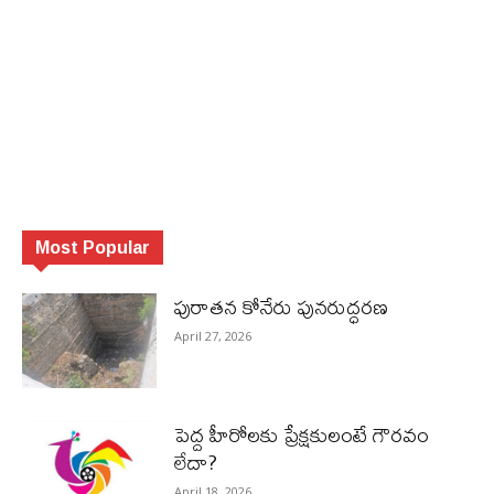
Most Popular
పురాత‌న కోనేరు పున‌రుద్ధ‌ర‌ణ
April 27, 2026
పెద్ద హీరోల‌కు ప్రేక్ష‌కులంటే గౌర‌వం
లేదా?
April 18, 2026