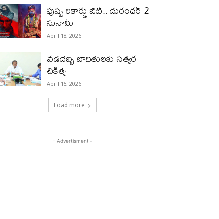
పుష్ప రికార్డు ఔట్‌.. దురంధ‌ర్ 2
సునామీ
April 18, 2026
వడదెబ్బ బాధితులకు సత్వర
చికిత్స
April 15, 2026
Load more
- Advertisment -