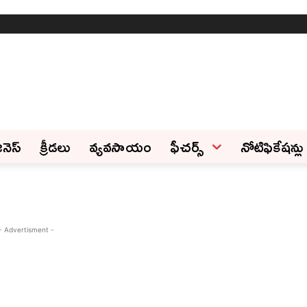
ినెస్‌
క్రీడలు
వ్యవసాయం
ఫీచ‌ర్స్ ‌
నోటిఫికేషన్లు
- Advertisment -