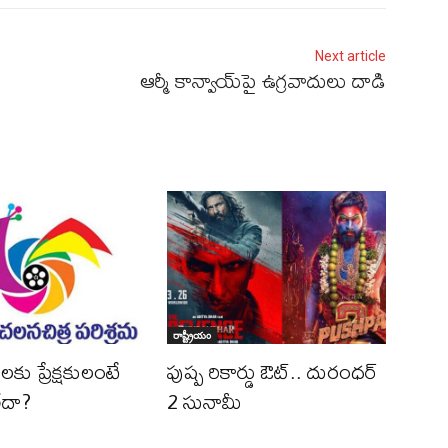
Next article
ఆర్మీ కాన్వాయ్‌పై ఉగ్రవాదులు దాడి
రాష్ట్రీయం
ల‌కు ప్రేక్ష‌కులంటే
పుష్ప రికార్డు ఔట్‌.. దురంధ‌ర్
లేదా?
2 సునామీ