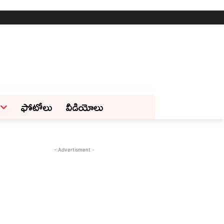
ఫోటోలు
వీడియోలు
- Advertisment -