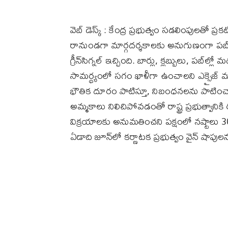
వెబ్‌ డెస్క్‌ : కేంద్ర ప్రభుత్వం సడలింపులతో ప్
రానుండగా మార్గదర్శకాలకు అనుగుణంగా పబ్‌లు, 
గ్రీన్‌సిగ్నల్‌ ఇచ్చింది. బార్లు, క్లబ్బులు, పబ
సామర్థ్యంలో సగం ఖాళీగా ఉంచాలని ఎక్సైజ్‌ మంత్
భౌతిక దూరం పాటిస్తూ, నిబంధనలను పాటించాల
అమ్మకాలు నిలిచిపోవడంతో రాష్ట్ర ప్రభుత్వాని
విక్రయాలకు అనుమతించని పక్షంలో నష్టాలు 
ఏడాది జూన్‌లో కర్ణాటక ప్రభుత్వం వైన్‌ షాప