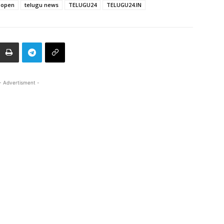
 open
telugu news
TELUGU24
TELUGU24.IN
- Advertisment -