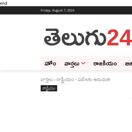
end
Friday, August 7, 2026
హోం
వార్తలు
రాజకీయం
బిజ
వార్తలు
రాష్ట్రీయం
పబ్‌లకు అనుమతి
రాష్ట్రీయం