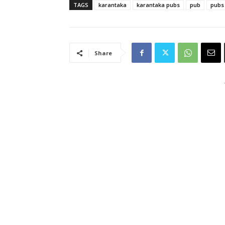
TAGS
karantaka
karantaka pubs
pub
pubs
Share