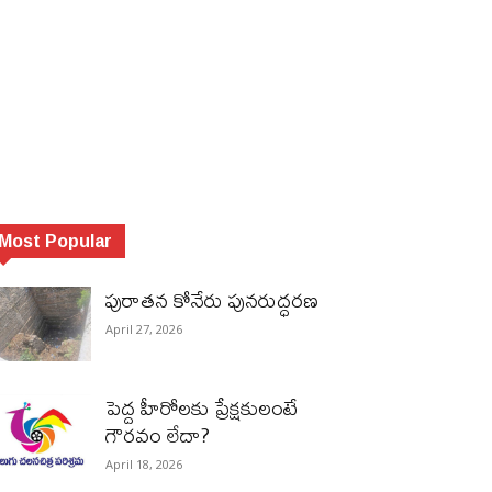
Most Popular
పురాత‌న కోనేరు పున‌రుద్ధ‌ర‌ణ
April 27, 2026
పెద్ద హీరోల‌కు ప్రేక్ష‌కులంటే
గౌర‌వం లేదా?
April 18, 2026