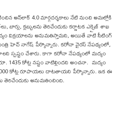
రకటించిన అన్‌లాక్‌ 4.0 మార్గదర్శకాలు నేటి నుంచి అమల్లోకి
బార్లు, క్లబ్బులను తెరిచేందుకు కర్ణాటక ఎక్సైజ్‌ శాఖ
్‌ల్లో మద్యం విక్రయాలను అనుమతిస్తామని, అయితే వాటి సీటింగ్‌
రి హెచ్‌ నాగేష్‌ పేర్కొన్నారు. కరోనా వైరస్‌ నేపథ్యంలో,
ని స్పష్టం చేశారు. కాగా కరోనా నేపథ్యంలో మద్యం
కి రూ. 1435 కోట్ల నష్టం వాటిల్లిందని అంచనా. మద్యం
3000 కోట్ల రూపాయలు దాటతాయని పేర్కొన్నారు. ఇక ఈ
ులను తెరిచేందుకు అనుమతించింది.