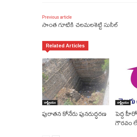
Previous article
సొంత గూటికి చలమలశెట్టి సునీల్‌
Related Articles
రాష్ట్రీయం
రాష్ట్రీయం
పురాత‌న కోనేరు పున‌రుద్ధ‌ర‌ణ
పెద్ద హీరో
గౌర‌వం 