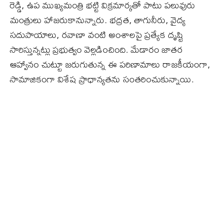
రెడ్డి, ఉప ముఖ్యమంత్రి భట్టి విక్రమార్కతో పాటు పలువురు
మంత్రులు హాజరుకానున్నారు. భద్రత, తాగునీరు, వైద్య
సదుపాయాలు, రవాణా వంటి అంశాలపై ప్రత్యేక దృష్టి
సారిస్తున్నట్లు ప్రభుత్వం వెల్లడించింది. మేడారం జాతర
ఆహ్వానం చుట్టూ జరుగుతున్న ఈ పరిణామాలు రాజకీయంగా,
సామాజికంగా విశేష ప్రాధాన్యతను సంతరించుకున్నాయి.