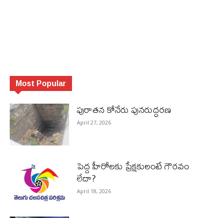
Most Popular
పురాత‌న కోనేరు పున‌రుద్ధ‌ర‌ణ
April 27, 2026
పెద్ద హీరోల‌కు ప్రేక్ష‌కులంటే గౌర‌వం
లేదా?
April 18, 2026