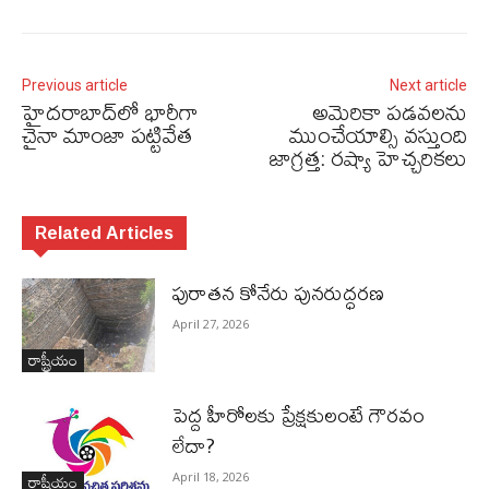
Previous article
Next article
హైదరాబాద్‌లో భారీగా
అమెరికా పడవలను
చైనా మాంజా పట్టివేత
ముంచేయాల్సి వస్తుంది
జాగ్రత్త: రష్యా హెచ్చరికలు
Related Articles
పురాత‌న కోనేరు పున‌రుద్ధ‌ర‌ణ
April 27, 2026
రాష్ట్రీయం
పెద్ద హీరోల‌కు ప్రేక్ష‌కులంటే గౌర‌వం
లేదా?
రాష్ట్రీయం
April 18, 2026