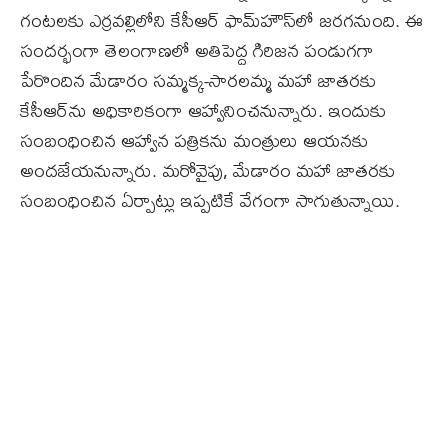
గంటలకు ఎర్రవల్లిలోని కేసీఆర్ ఫామ్‌హౌస్‌లో జరగనుంది. ఈ
సందర్భంగా తెలంగాణలో అతిపెద్ద గిరిజన పండుగగా
పేరొందిన మేడారం సమ్మక్క-సారలమ్మ మహా జాతరకు
కేసీఆర్‌ను అధికారికంగా ఆహ్వానించనున్నారు. ఇందుకు
సంబంధించిన ఆహ్వాన పత్రికను మంత్రులు ఆయనకు
అందజేయనున్నారు. మరోవైపు, మేడారం మహా జాతరకు
సంబంధించిన ఏర్పాట్లు ఇప్పటికే వేగంగా సాగుతున్నాయి.