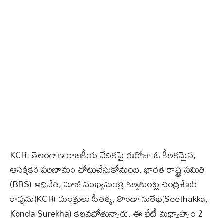
KCR: తెలంగాణ రాజకీయ వేదికపై ఈరోజు ఓ కీలకమైన,
ఆసక్తికర పరిణామం చోటుచేసుకోనుంది. భారత రాష్ట్ర సమితి
(BRS) అధినేత, మాజీ ముఖ్యమంత్రి కల్వకుంట్ల చంద్రశేఖర్
రావును(KCR) మంత్రులు సీతక్క, కొండా సురేఖ(Seethakka,
Konda Surekha) కలవబోతున్నారు. ఈ భేటీ మధ్యాహ్నం 2