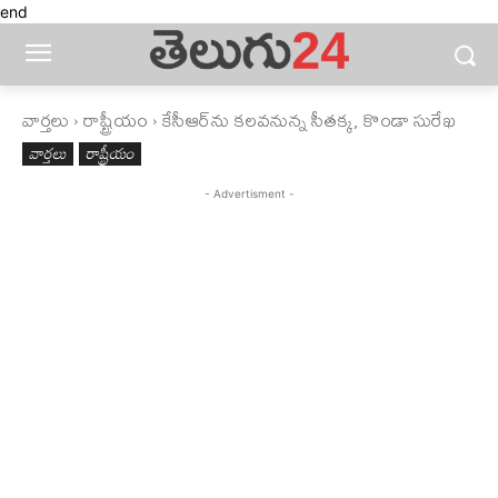
end
వార్తలు
రాష్ట్రీయం
కేసీఆర్‌ను కలవనున్న సీతక్క, కొండా సురేఖ
వార్తలు
రాష్ట్రీయం
- Advertisment -