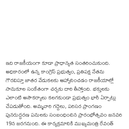
ఇది రాజకీయంగా కూడా ప్రాధాన్యత సంతరించుకుంది.
అధికారంలో ఉన్న కాంగ్రెస్ ప్రభుత్వం, ప్రతిపక్ష నేతను
గౌరవిస్తూ జాతర వేడుకలకు ఆహ్వానించడం రాజకీయాల్లో
సానుకూల సంకేతంగా చర్చకు దారి తీస్తోంది. భక్తులకు
ఎలాంటి అసౌకర్యాలు కలగకుండా ప్రభుత్వం భారీ ఏర్పాట్లు
చేపడుతోంది. అమ్మవారి గద్దెలు, పరిసర ప్రాంగణం
పునరుద్ధరణ పనులకు సంబంధించిన ప్రారంభోత్సవం జనవరి
19న జరగనుంది. ఈ కార్యక్రమానికి ముఖ్యమంత్రి రేవంత్