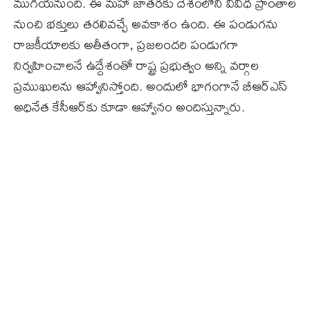
ముగియనుంది. ఈ మహా జాతరకు దేశంలోని వివిధ ప్రాంతాల
నుంచి భక్తులు తరలివచ్చే అవకాశం ఉంది. ఈ పండుగను
రాజకీయాలకు అతీతంగా, ప్రజలందరి పండుగగా
నిర్వహించాలనే ఉద్దేశంతో రాష్ట్ర ప్రభుత్వం అన్ని వర్గాల
ప్రముఖులను ఆహ్వానిస్తోంది. అందులో భాగంగానే బీఆర్ఎస్
అధినేత కేసీఆర్‌కు కూడా ఆహ్వానం అందిస్తున్నారు.