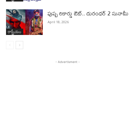
పుష్ప రికార్డు ఔట్‌.. దురంధ‌ర్ 2 సునామీ
April 18, 2026
రాష్ట్రీయం
- Advertisment -