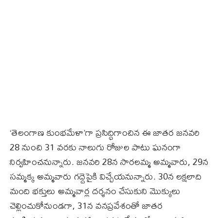
‘తెలంగాణ కుంభమేళా’గా ప్రసిద్ధిగాంచిన ఈ జాతర జనవరి
28 నుంచి 31 వరకు నాలుగు రోజుల పాటు ఘనంగా
నిర్వహించనున్నారు. జనవరి 28న సారలమ్మ అమ్మవారు, 29న
సమ్మక్క అమ్మవారు గద్దెపైకి విచ్చేయనున్నారు. 30న లక్షలాది
మంది భక్తులు అమ్మవార్ల దర్శనం చేసుకుని మొక్కులు
చెల్లించుకోనుండగా, 31న వనప్రవేశంతో జాతర