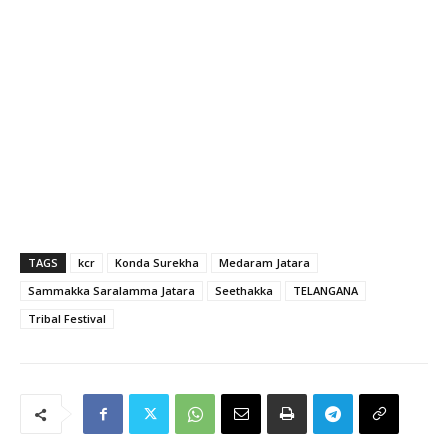
TAGS
kcr
Konda Surekha
Medaram Jatara
Sammakka Saralamma Jatara
Seethakka
TELANGANA
Tribal Festival