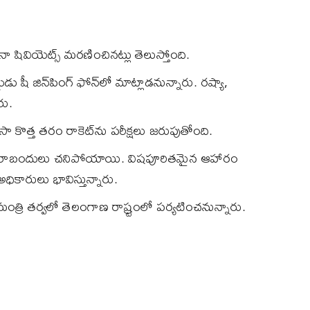
సానా షివియెట్స్‌ మరణించినట్లు తెలుస్తోంది.
ుడు షీ జిన్‌పింగ్‌ ఫోన్‌లో మాట్లాడనున్నారు. రష్యా,
రు.
సా కొత్త తరం రాకెట్‌ను పరీక్షలు జరుపుతోంది.
ు100 రాబందులు చనిపోయాయి. విషపూరితమైన ఆహారం
కారులు భావిస్తున్నారు.
ఖ్యమంత్రి తర్వలో తెలంగాణ రాష్ర్టంలో పర్యటించనున్నారు.