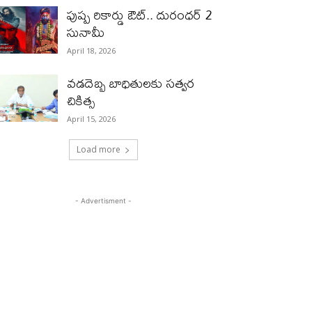
పుష్ప రికార్డు ఔట్‌.. దురంధ‌ర్ 2
సునామీ
April 18, 2026
వడదెబ్బ బాధితులకు సత్వర
చికిత్స
April 15, 2026
Load more
- Advertisment -