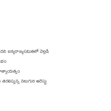
ని ఐక్యరాజ్యసమితిలో వెల్లడి
రంభం
మాహత్యాయత్నం
 తరలిస్తున్న నలుగురి అరెస్టు