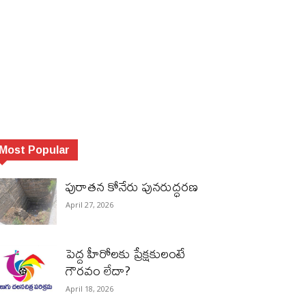
Most Popular
పురాత‌న కోనేరు పున‌రుద్ధ‌ర‌ణ
April 27, 2026
పెద్ద హీరోల‌కు ప్రేక్ష‌కులంటే
గౌర‌వం లేదా?
April 18, 2026