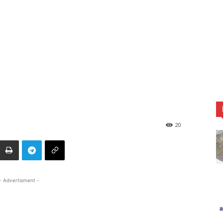
20
- Advertisment -