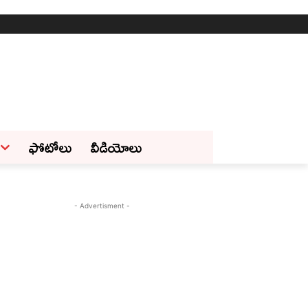
ఫోటోలు
వీడియోలు
- Advertisment -