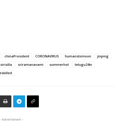
chinaPresident
CORONAVIRUS
humanstomoon
jinping
sirisilla
sriramanavami
summerhot
telugu24in
eskilled
- Advertisment -