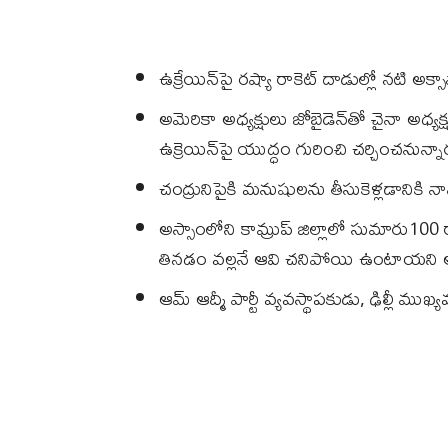
ఉక్రేయిన్‌పై రష్యా రాకెట్‌ దాడుల్లో నటి అక్
అమెరికా అధ్యక్షులు జోబైడెన్‌తో చైనా అధ్యక్ష
ఉక్రెయిన్‌పై యుద్ధం గురించి చర్చించనున్నా
చంద్రునిపైకి మనుషులను తీసుకెళ్లడానికి నా
అస్సాంలోని కామ్రుప్‌ జిల్లాలో సుమార
తినడం వల్లనే ఆవి చనిపోయి ఉంటాయని అధి
ఆమ్‌ ఆద్మీ పార్టీ వ్యవస్థాపకుడు, ఢిల్లీ ము