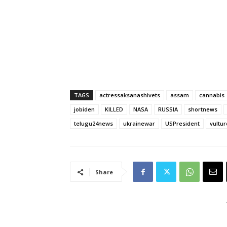
TAGS
actressaksanashivets
assam
cannabis
jobiden
KILLED
NASA
RUSSIA
shortnews
telugu24news
ukrainewar
USPresident
vultur
Share