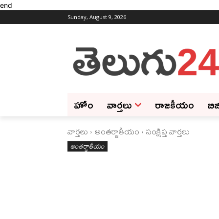
end
Sunday, August 9, 2026
హోం
వార్తలు
రాజకీయం
బిజ
వార్తలు
అంతర్జాతీయం
సంక్షిప్త వార్తలు
అంతర్జాతీయం