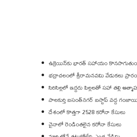
ఉక్రెయిన్‌కు భారత్‌ సహాయం కొనసాగుతుంద
భద్రాచలంలో శ్రీరామనవమి వేడుకలు ప్రా
సిరిసిల్లలో ఇద్దరు పిల్లలతో సహా తల్లి ఆత్
పాలకుర్తి బసంత్‌నగర్‌ బస్టాప్‌ వద్ద గంజాయి
దేశంలో కొత్తగా 2528 కరోనా కేసులు
చైనాలో రెండింతలైన కరోనా కేసులు
మార్చిలోనే తట్టుకోలేని ఎండ వేడిమి