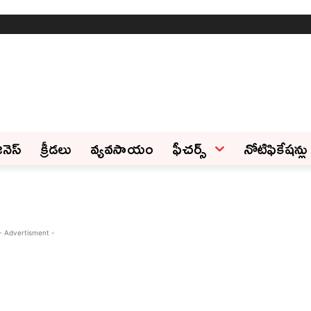
ినెస్‌
క్రీడలు
వ్యవసాయం
ఫీచ‌ర్స్ ‌
నోటిఫికేషన్లు
- Advertisment -