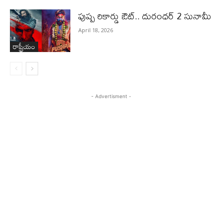
పుష్ప రికార్డు ఔట్‌.. దురంధ‌ర్ 2 సునామీ
April 18, 2026
రాష్ట్రీయం
- Advertisment -