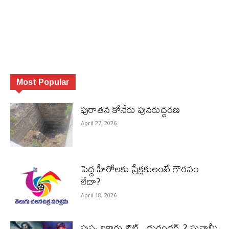
Most Popular
పురాత‌న కోనేరు పున‌రుద్ధ‌ర‌ణ
April 27, 2026
పెద్ద హీరోల‌కు ప్రేక్ష‌కులంటే గౌర‌వం
లేదా?
April 18, 2026
పుష్ప రికార్డు ఔట్‌.. దురంధ‌ర్ 2 సునామీ