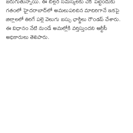
జరుగుతున్నాయి. ఈ చిల్లర సమస్యలకు చెక్‌ పెట్టేందుకు
గతంలో హైదరాబాద్‌లో అమలుపరిచిన మాదిరిగానే ఇకపై
జిల్లాలలో తిరిగే పల్లె వెలుగు బస్సు ఛార్జీలు రౌండప్‌ చేశారు.
ఈ విధానం నేటి నుండే అమల్లోకి వర్తిస్తుందని ఆర్టీసీ
అధికారులు తెలిపారు.