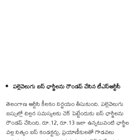
పల్లెవెలుగు బస్‌ ఛార్జీలను రౌండప్‌ చేసిన టీఎస్‌ఆర్టీసీ
తెలంగాణ ఆర్టీసి కీలకం నిర్ణయం తీసుకుంది. పల్లెవెలుగు
బస్సుల్లో చిల్లర సమస్యలకు చెక్‌ పెట్టేందుకు బస్‌ ఛార్జీలను
రౌండప్‌ చేసింది. రూ.12, రూ.13 ఇలా ఉన్నటువంటి ఛార్జీల
వల్ల నిత్యం బస్‌ కండక్టర్లు, ప్రయాణీకులతో గొడవలు