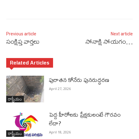
Previous article
Next article
సంక్షిప్త వార్తలు
సోనాక్షి సోయగం…
Related Articles
పురాత‌న కోనేరు పున‌రుద్ధ‌ర‌ణ
April 27, 2026
రాష్ట్రీయం
పెద్ద హీరోల‌కు ప్రేక్ష‌కులంటే గౌర‌వం
లేదా?
రాష్ట్రీయం
April 18, 2026