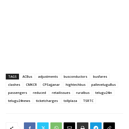
TAGS
ACBus
adjustments
busconductors
busfares
clashes
CMKCR
CPSajjanar
hightechbus
palleveluguBus
passengers
reduced
retailissues
ruralbus
telugu24in
telugu24news
ticketcharges
tollplaza
TSRTC