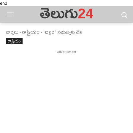
end
వార్తలు
రాష్ట్రీయం
'చిల్లర' సమస్యకు చెక్‌
రాష్ట్రీయం
- Advertisment -