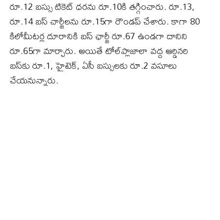
రూ.12 బస్సు టికెట్‌ ధరను రూ.10కి తగ్గించారు. రూ.13,
రూ.14 బస్‌ చార్జీలను రూ.15గా రౌండప్‌ చేశారు. కాగా 80
కిలోమీటర్ల దూరానికి బస్‌ ఛార్జీ రూ.67 ఉండగా దానిని
రూ.65గా మార్చారు. అయితే టోల్‌ప్లాజాలా వద్ద ఆర్డినరి
బస్‌కు రూ.1, హైటెక్‌, ఏసీ బస్సులకు రూ.2 వసూలు
చేయనున్నారు.