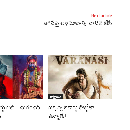
Next article
జగన్‌పై అభిమానాన్ని చాటిన జేసీ
రాష్ట్రీయం
ర్డు ఔట్‌.. దురంధ‌ర్
జ‌క్క‌న్న రికార్డు కొట్టేలా
ీ
ఉన్నాడే!