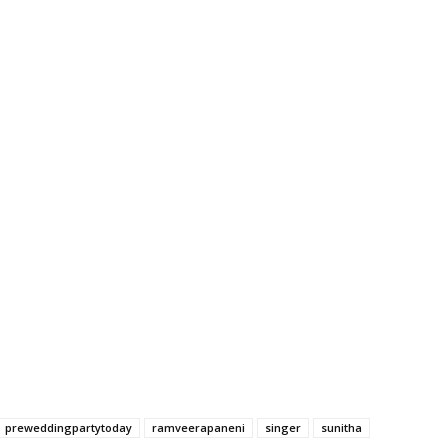
preweddingpartytoday
ramveerapaneni
singer
sunitha