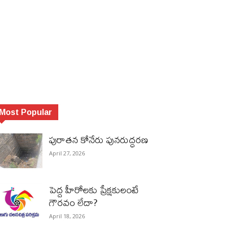
Most Popular
పురాత‌న కోనేరు పున‌రుద్ధ‌ర‌ణ
April 27, 2026
పెద్ద హీరోల‌కు ప్రేక్ష‌కులంటే
గౌర‌వం లేదా?
April 18, 2026