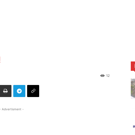
!
12
- Advertisment -