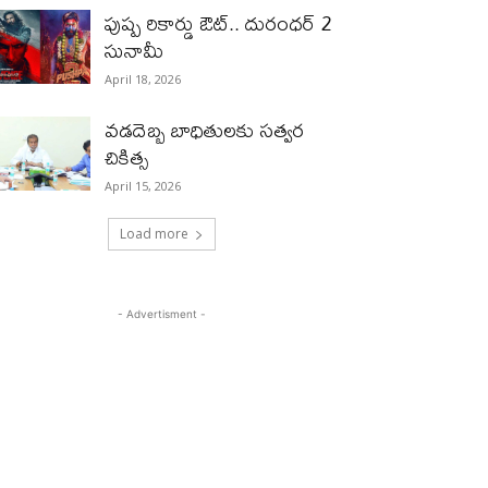
పుష్ప రికార్డు ఔట్‌.. దురంధ‌ర్ 2
సునామీ
April 18, 2026
వడదెబ్బ బాధితులకు సత్వర
చికిత్స
April 15, 2026
Load more
- Advertisment -