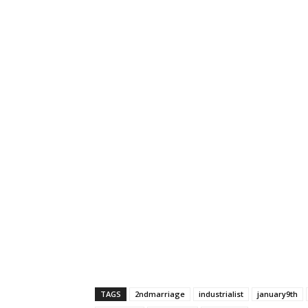
TAGS
2ndmarriage
industrialist
january9th