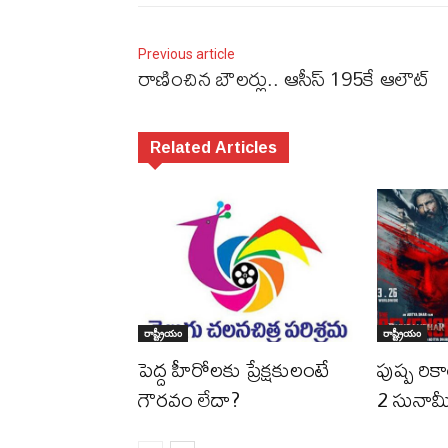
Previous article
రాణించిన బౌలర్లు.. ఆసీస్ 195కే ఆలౌట్
Related Articles
రాష్ట్రీయం
రాష్ట్రీయం
పెద్ద హీరోల‌కు ప్రేక్ష‌కులంటే
పుష్ప రికా
గౌర‌వం లేదా?
2 సునామ