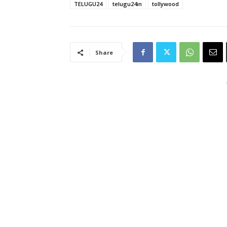
TELUGU24
telugu24in
tollywood
Share