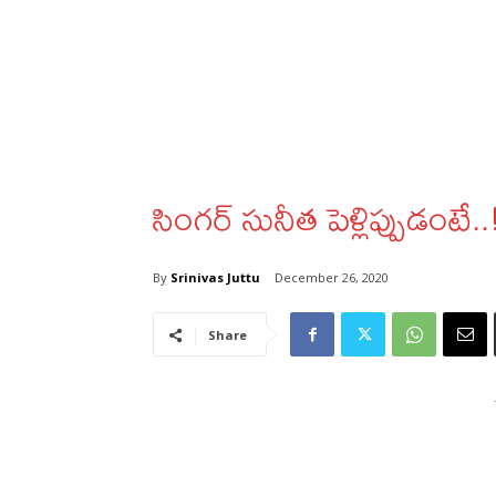
సింగర్‌ సునీత పెళ్లిప్పుడంటే..
By
Srinivas Juttu
December 26, 2020
Share