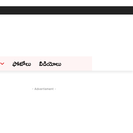
ఫోటోలు
వీడియోలు
- Advertisment -