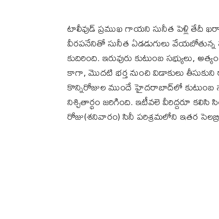
టాలీవుడ్‌ ప్రముఖ గాయని సునీత పెళ్లి తేదీ ఖర
వీరపనేనితో సునీత ఏడడుగులు వేయబోతున్న సం
కుదిరింది. ఇరువురు కుటుంబ సభ్యులు, అత
కాగా, మొదటి భర్త నుంచి విడాకులు తీసుకుని రా
కొన్నిరోజుల ముందే హైదరాబాద్‌లో కుటుంబ స
నిశ్చితార్థం జరిగింది. ఇటీవలె వీరిద్దరూ కలిసి స
రోజు(శనివారం) సినీ పరిశ్రమలోని ఇతర సెలబ్రిటీల 