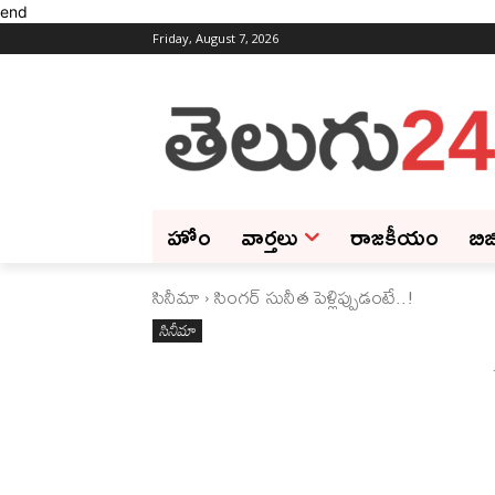
end
Friday, August 7, 2026
హోం
వార్తలు
రాజకీయం
బిజ
సినీమా
సింగర్‌ సునీత పెళ్లిప్పుడంటే..!
సినీమా