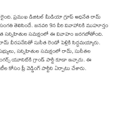
ారైంది. ప్రముఖ డిజిటల్ మీడియా గ్రూప్‌ అధినేత రామ్‌
గతి తెలిసిందే. జనవరి 9న వీరి వివాహానికి ముహూర్తం
్యంత సన్నిహితుల సమక్షంలో ఈ వివాహం జరగబోతోంది.
మ్‌ వీరపనేనితో సునీత రెండో పెళ్లికి సిద్ధమయ్యారు.
భ్యులు, సన్నిహితుల సమక్షంలో రామ్‌, సునీతల
ింగర్స్‌ యూనిట్‌కి గ్రాండ్‌ పార్టీ కూడా ఇచ్చారు. ఈ
కోసం ప్రీ వెడ్డింగ్‌ పార్టీని ఏర్పాటు చేశారు.