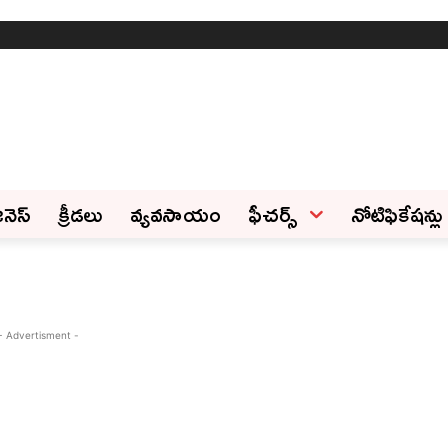
ినెస్‌
క్రీడలు
వ్యవసాయం
ఫీచ‌ర్స్ ‌
నోటిఫికేషన్లు
- Advertisment -