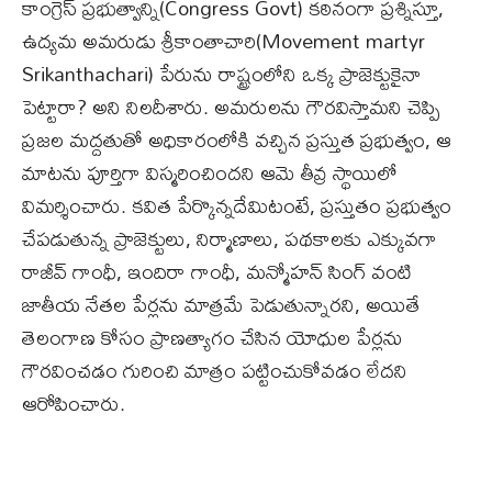
కాంగ్రెస్ ప్రభుత్వాన్ని(Congress Govt) కఠినంగా ప్రశ్నిస్తూ,
ఉద్యమ అమరుడు శ్రీకాంతాచారి(Movement martyr
Srikanthachari) పేరును రాష్ట్రంలోని ఒక్క ప్రాజెక్టుకైనా
పెట్టారా? అని నిలదీశారు. అమరులను గౌరవిస్తామని చెప్పి
ప్రజల మద్దతుతో అధికారంలోకి వచ్చిన ప్రస్తుత ప్రభుత్వం, ఆ
మాటను పూర్తిగా విస్మరించిందని ఆమె తీవ్ర స్థాయిలో
విమర్శించారు. కవిత పేర్కొన్నదేమిటంటే, ప్రస్తుతం ప్రభుత్వం
చేపడుతున్న ప్రాజెక్టులు, నిర్మాణాలు, పథకాలకు ఎక్కువగా
రాజీవ్ గాంధీ, ఇందిరా గాంధీ, మన్మోహన్ సింగ్ వంటి
జాతీయ నేతల పేర్లను మాత్రమే పెడుతున్నారని, అయితే
తెలంగాణ కోసం ప్రాణత్యాగం చేసిన యోధుల పేర్లను
గౌరవించడం గురించి మాత్రం పట్టించుకోవడం లేదని
ఆరోపించారు.