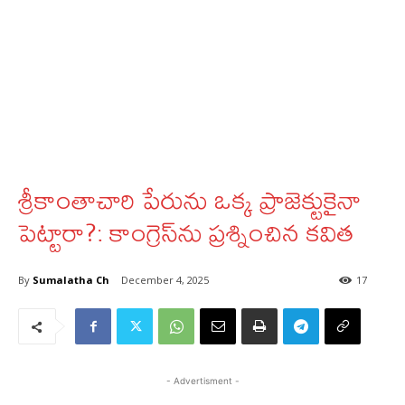
శ్రీకాంతాచారి పేరును ఒక్క ప్రాజెక్టుకైనా
పెట్టారా?: కాంగ్రెస్‌ను ప్రశ్నించిన కవిత
By
Sumalatha Ch
December 4, 2025
17
- Advertisment -