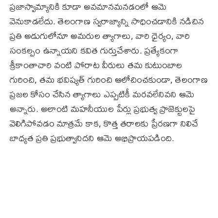
ప్రజాస్వామ్యానికి కూడా అవమానమనడంలో ఆమె
వెనుకాడలేదు. తెలంగాణ స్వరాజ్యాన్ని సాధించడానికి నడిచిన
ప్రతి అడుగులోనూ అమరుల త్యాగాలు, వారి ధైర్యం, వారి
సంకల్పం ఉన్నాయని కవిత గుర్తుచేశారు. ప్రత్యేకంగా
శ్రీకాంతాచారి వంటి పోరాట వీరులు తమ కుటుంబాల
గురించి, తమ భవిష్యత్ గురించి ఆలోచించకుండా, తెలంగాణ
ప్రజల కోసం చేసిన త్యాగాలు ఎప్పటికీ మరవలేనివని ఆమె
అన్నారు. అలాంటి మహనీయుల పేర్లు ప్రభుత్వ ప్రాజెక్టులపై
వెలిగిపోవడం మాత్రమే కాక, కొత్త తరాలకు ప్రేరణగా నిలిచే
బాధ్యత ప్రతి ప్రభుత్వానిదని ఆమె అభిప్రాయపడింది.