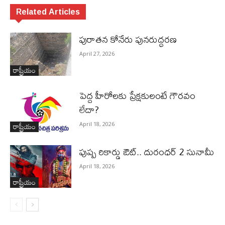
Related Articles
పురాత‌న కోనేరు పున‌రుద్ధ‌ర‌ణ
April 27, 2026
రాష్ట్రీయం
పెద్ద హీరోల‌కు ప్రేక్ష‌కులంటే గౌర‌వం
లేదా?
రాష్ట్రీయం
April 18, 2026
పుష్ప రికార్డు ఔట్‌.. దురంధ‌ర్ 2 సునామీ
April 18, 2026
రాష్ట్రీయం