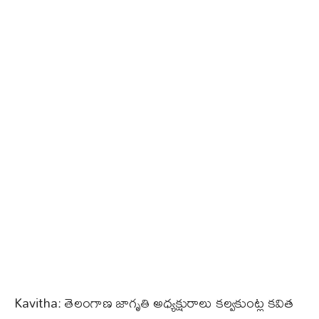
Kavitha: తెలంగాణ జాగృతి అధ్యక్షురాలు కల్వకుంట్ల కవిత