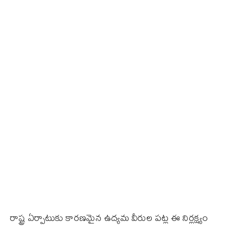
రాష్ట్ర ఏర్పాటుకు కారణమైన ఉద్యమ వీరుల పట్ల ఈ నిర్లక్ష్యం