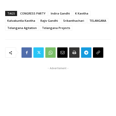
TAGS
CONGRESS PARTY
Indira Gandhi
K Kavitha
Kalvakuntla Kavitha
Rajiv Gandhi
Srikanthachari
TELANGANA
Telangana Agitation
Telangana Projects
- Advertisment -