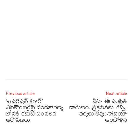
Previous article
Next article
‘ఆపరేషన్ కగార్’
ఏటా ఈ పరిస్థితి
ఎన్‌కౌంటర్లపై దండకారణ్య
దారుణం..ప్రకటనలు తప్ప,
జోనల్ కమిటీ సంచలన
చర్యలు లేవు: సోనియా
ఆరోపణలు
ఆందోళన