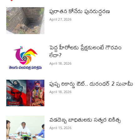
పురాత‌న కోనేరు పున‌రుద్ధ‌ర‌ణ
April 27, 2026
పెద్ద హీరోల‌కు ప్రేక్ష‌కులంటే గౌర‌వం
లేదా?
April 18, 2026
పుష్ప రికార్డు ఔట్‌.. దురంధ‌ర్ 2 సునామీ
April 18, 2026
వడదెబ్బ బాధితులకు సత్వర చికిత్స
April 15, 2026