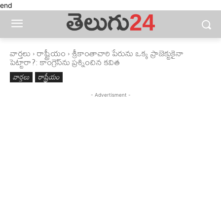
end
వార్తలు
రాష్ట్రీయం
శ్రీకాంతాచారి పేరును ఒక్క ప్రాజెక్టుకైనా
పెట్టారా?: కాంగ్రెస్‌ను ప్రశ్నించిన కవిత
వార్తలు
రాష్ట్రీయం
- Advertisment -