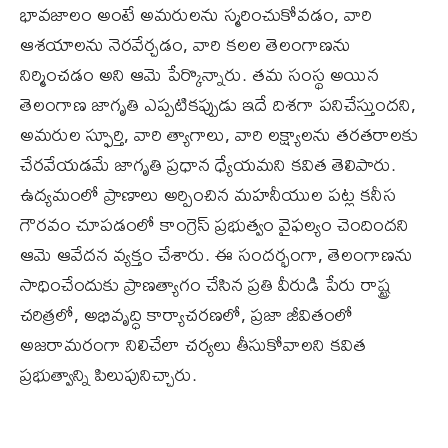
భావజాలం అంటే అమరులను స్మరించుకోవడం, వారి
ఆశయాలను నెరవేర్చడం, వారి కలల తెలంగాణను
నిర్మించడం అని ఆమె పేర్కొన్నారు. తమ సంస్థ అయిన
తెలంగాణ జాగృతి ఎప్పటికప్పుడు ఇదే దిశగా పనిచేస్తుందని,
అమరుల స్ఫూర్తి, వారి త్యాగాలు, వారి లక్ష్యాలను తరతరాలకు
చేరవేయడమే జాగృతి ప్రధాన ధ్యేయమని కవిత తెలిపారు.
ఉద్యమంలో ప్రాణాలు అర్పించిన మహనీయుల పట్ల కనీస
గౌరవం చూపడంలో కాంగ్రెస్ ప్రభుత్వం వైఫల్యం చెందిందని
ఆమె ఆవేదన వ్యక్తం చేశారు. ఈ సందర్భంగా, తెలంగాణను
సాధించేందుకు ప్రాణత్యాగం చేసిన ప్రతి వీరుడి పేరు రాష్ట్ర
చరిత్రలో, అభివృద్ధి కార్యాచరణలో, ప్రజా జీవితంలో
అజరామరంగా నిలిచేలా చర్యలు తీసుకోవాలని కవిత
ప్రభుత్వాన్ని పిలుపునిచ్చారు.