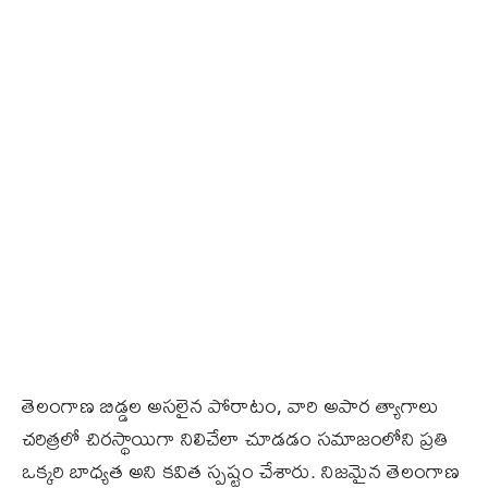
తెలంగాణ బిడ్డల అసలైన పోరాటం, వారి అపార త్యాగాలు
చరిత్రలో చిరస్థాయిగా నిలిచేలా చూడడం సమాజంలోని ప్రతి
ఒక్కరి బాధ్యత అని కవిత స్పష్టం చేశారు. నిజమైన తెలంగాణ