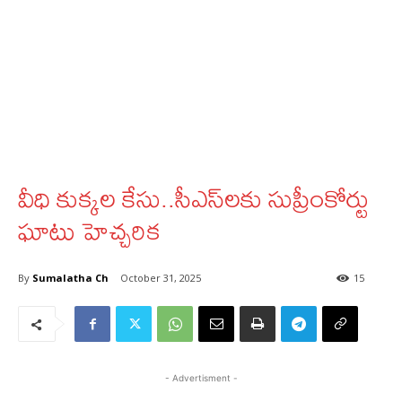
వీధి కుక్కల కేసు..సీఎస్‌లకు సుప్రీంకోర్టు
ఘాటు హెచ్చరిక
By
Sumalatha Ch
October 31, 2025
15
- Advertisment -