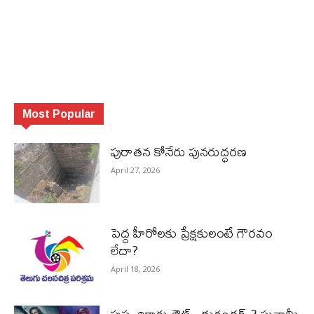
Most Popular
పురాత‌న కోనేరు పున‌రుద్ధ‌ర‌ణ
April 27, 2026
పెద్ద హీరోల‌కు ప్రేక్ష‌కులంటే గౌర‌వం
లేదా?
April 18, 2026