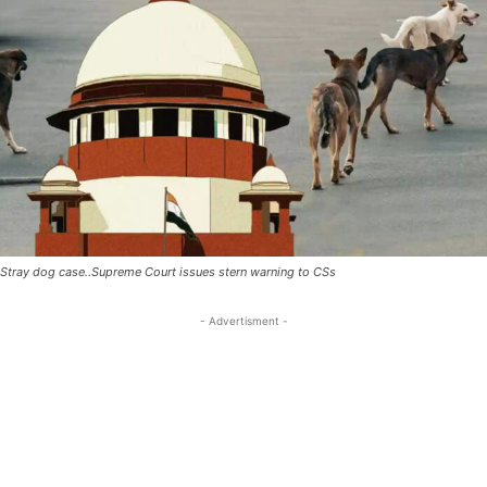
Stray dog ​​case..Supreme Court issues stern warning to CSs
- Advertisment -