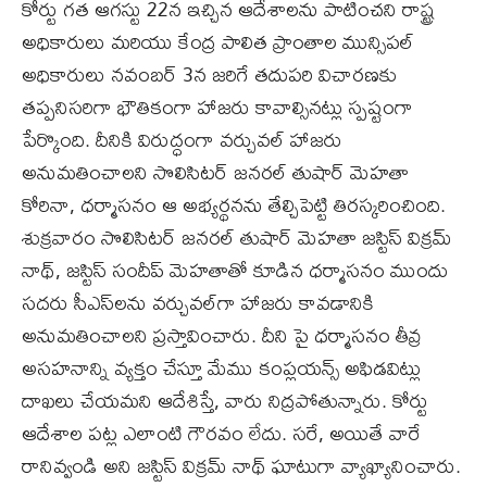
కోర్టు గత ఆగస్టు 22న ఇచ్చిన ఆదేశాలను పాటించని రాష్ట్ర
అధికారులు మరియు కేంద్ర పాలిత ప్రాంతాల మున్సిపల్
అధికారులు నవంబర్ 3న జరిగే తదుపరి విచారణకు
తప్పనిసరిగా భౌతికంగా హాజరు కావాల్సినట్లు స్పష్టంగా
పేర్కొంది. దీనికి విరుద్ధంగా వర్చువల్ హాజరు
అనుమతించాలని సొలిసిటర్ జనరల్ తుషార్ మెహతా
కోరినా, ధర్మాసనం ఆ అభ్యర్థనను తేల్చిపెట్టి తిరస్కరించింది.
శుక్రవారం సొలిసిటర్ జనరల్ తుషార్ మెహతా జస్టిస్ విక్రమ్
నాథ్, జస్టిస్ సందీప్ మెహతాతో కూడిన ధర్మాసనం ముందు
సదరు సీఎస్‌లను వర్చువల్‌గా హాజరు కావడానికి
అనుమతించాలని ప్రస్తావించారు. దీని పై ధర్మాసనం తీవ్ర
అసహనాన్ని వ్యక్తం చేస్తూ మేము కంప్లయన్స్ అఫిడవిట్లు
దాఖలు చేయమని ఆదేశిస్తే, వారు నిద్రపోతున్నారు. కోర్టు
ఆదేశాల పట్ల ఎలాంటి గౌరవం లేదు. సరే, అయితే వారే
రానివ్వండి అని జస్టిస్ విక్రమ్ నాథ్ ఘాటుగా వ్యాఖ్యానించారు.