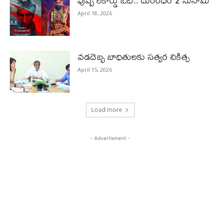
పుష్ప రికార్డు ఔట్‌.. దురంధ‌ర్ 2 సునామీ
April 18, 2026
వడదెబ్బ బాధితులకు సత్వర చికిత్స
April 15, 2026
Load more
- Advertisment -