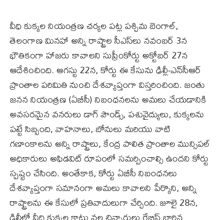
వీధి కుక్కల నియంత్రణ చర్యల పట్ల పశ్చిమ బెంగాల్,
తెలంగాణ మినహా అన్ని రాష్ట్రాల సీఎస్‌లు నవంబర్ 3న
భౌతికంగా హాజరు కావాలని సుప్రీంకోర్టు అక్టోబర్ 27న
ఆదేశించింది. ఆగస్టు 22న, కోర్టు ఈ కేసును ఢిల్లీ-ఎన్‌సీఆర్
ప్రాంతాల పరిమితి నుంచి దేశవ్యాప్తంగా విస్తరించింది. జంతు
జనన నియంత్రణ (ఏబీసీ) నిబంధనలను అమలు చేయడానికి
అవసరమైన వనరులు డాగ్ పౌండ్స్, పశువైద్యులు, కుక్కలను
పట్టే సిబ్బంది, వాహనాలు, బోనులు మరియు వాటి
గణాంకాలను అన్ని రాష్ట్రాలు, కేంద్ర పాలిత ప్రాంతాల మున్సిపల్
అధికారులు అఫిడవిట్ రూపంలో సమర్పించాల్సి ఉందని కోర్టు
స్పష్టం చేసింది. అంతేకాక, కోర్టు ఏబీసీ నిబంధనలు
దేశవ్యాప్తంగా సమానంగా అమలు కావాలని పేర్కొని, అన్ని
రాష్ట్రాలను ఈ కేసులో ప్రతివాదులుగా చేర్చింది. జూలై 28న,
ఢిల్లీలో వీధి కుక్కల కాటు వల్ల చిన్నారులు రేబిస్ బారిన