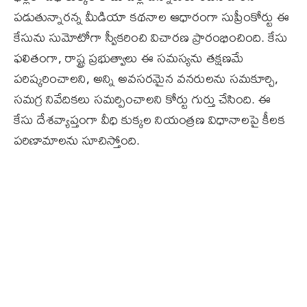
పడుతున్నారన్న మీడియా కథనాల ఆధారంగా సుప్రీంకోర్టు ఈ
కేసును సుమోటోగా స్వీకరించి విచారణ ప్రారంభించింది. కేసు
ఫలితంగా, రాష్ట్ర ప్రభుత్వాలు ఈ సమస్యను తక్షణమే
పరిష్కరించాలని, అన్ని అవసరమైన వనరులను సమకూర్చి,
సమగ్ర నివేదికలు సమర్పించాలని కోర్టు గుర్తు చేసింది. ఈ
కేసు దేశవ్యాప్తంగా వీధి కుక్కల నియంత్రణ విధానాలపై కీలక
పరిణామాలను సూచిస్తోంది.