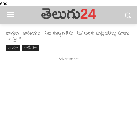
end
వార్తలు
జాతీయం
వీధి కుక్కల కేసు..సీఎస్‌లకు సుప్రీంకోర్టు ఘాటు
హెచ్చరిక
వార్తలు
జాతీయం
- Advertisment -