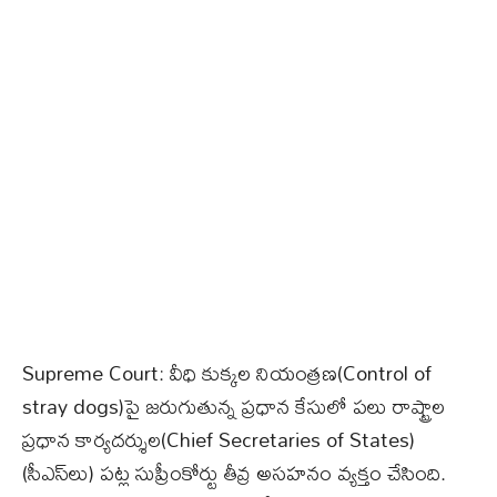
Supreme Court: వీధి కుక్కల నియంత్రణ(Control of
stray dogs)పై జరుగుతున్న ప్రధాన కేసులో పలు రాష్ట్రాల
ప్రధాన కార్యదర్శుల(Chief Secretaries of States)
(సీఎస్‌లు) పట్ల సుప్రీంకోర్టు తీవ్ర అసహనం వ్యక్తం చేసింది.