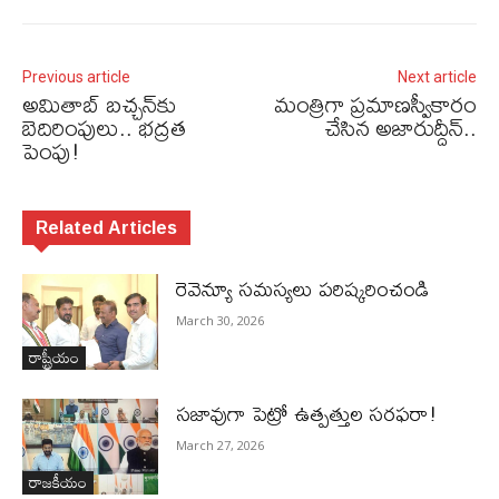
Previous article
Next article
అమితాబ్‌ బచ్చన్‌కు
మంత్రిగా ప్రమాణస్వీకారం
బెదిరింపులు.. భద్రత
చేసిన అజారుద్దీన్..
పెంపు!
Related Articles
రెవెన్యూ సమస్యలు ప‌రిష్క‌రించండి
March 30, 2026
రాష్ట్రీయం
స‌జావుగా పెట్రో ఉత్ప‌త్తుల స‌ర‌ఫ‌రా!
March 27, 2026
రాజకీయం