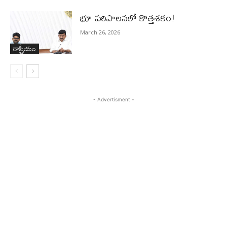
భూ ప‌రిపాల‌న‌లో కొత్తశ‌కం!
March 26, 2026
రాష్ట్రీయం
- Advertisment -