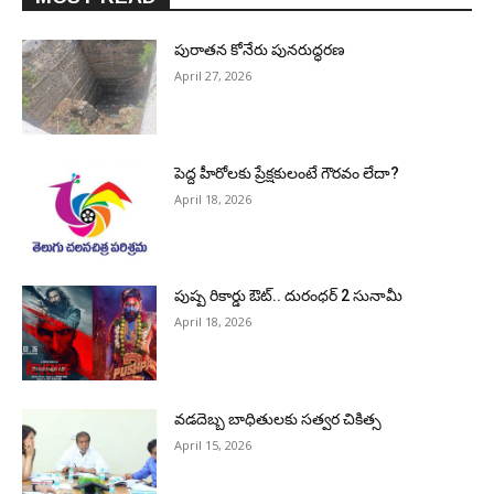
పురాత‌న కోనేరు పున‌రుద్ధ‌ర‌ణ
April 27, 2026
పెద్ద హీరోల‌కు ప్రేక్ష‌కులంటే గౌర‌వం లేదా?
April 18, 2026
పుష్ప రికార్డు ఔట్‌.. దురంధ‌ర్ 2 సునామీ
April 18, 2026
వడదెబ్బ బాధితులకు సత్వర చికిత్స
April 15, 2026