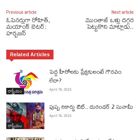
Previous article
Next article
ఓపెనర్లుగా రోహిత్‌,
ముంతాజ్ ఒళ్లు దగ్గర
మయాంక్‌ బెటర్‌:
పెట్టుకొని మాట్లాడు..
హర్భజన్‌
Related Articles
పెద్ద హీరోల‌కు ప్రేక్ష‌కులంటే గౌర‌వం
లేదా?
రాష్ట్రీయం
April 18, 2026
పుష్ప రికార్డు ఔట్‌.. దురంధ‌ర్ 2 సునామీ
April 18, 2026
రాష్ట్రీయం