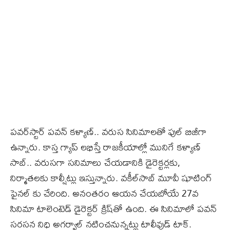
పవర్‌స్టార్‌ పవన్‌ కళ్యాణ్‌.. వరుస సినిమాలతో ఫుల్‌ బిజీగా
ఉన్నారు. కాస్త గ్యాప్ లభిస్తే రాజకీయాల్లో మునిగే కళ్యాణ్‌
సాబ్‌.. వరుసగా సనిమాలు చేయడానికి డైరెక్టర్లకు,
నిర్మాతలకు కాల్షీట్లు ఇస్తున్నారు. వకీల్‌సాబ్‌ మూవీ షూటింగ్‌
ఫైనల్‌ కు చేరింది. అనంతరం ఆయన చేయబోయే 27వ
సినిమా టాలెంటెడ్ డైరెక్టర్ క్రిష్‌తో ఉంది. ఈ సినిమాలో పవన్
సరసన నిధి అగర్వాల్ నటించనున్నట్లు టాలీవుడ్ టాక్‌.