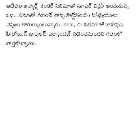
ఇటీవల ఇస్మార్ట్ శంకర్‌ సినిమాతో సూపర్‌ విక్టరీ అందుకున్న
నిధి.. పవన్‌తో నటించే ఛాన్స్‌ కొట్టేసిందని సినీప్రియులు
చెవులు కొరుక్కుంటున్నారు. కాగా, ఈ సినిమాలో బాలీవుడ్
హీరోయిన్‌ జాక్వెలెస్‌ ఫెర్నాండెజ్‌ నటించనుందని గతంలో
వార్తలొచ్చాయి.