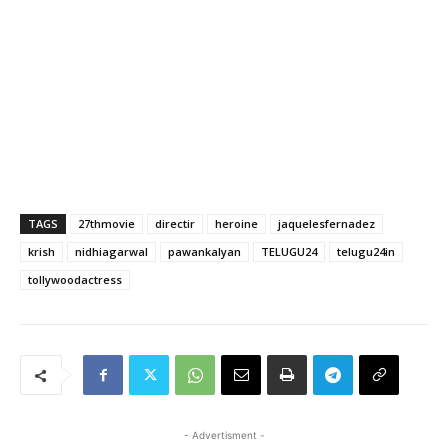
TAGS
27thmovie
directir
heroine
jaquelesfernadez
krish
nidhiagarwal
pawankalyan
TELUGU24
telugu24in
tollywoodactress
- Advertisment -