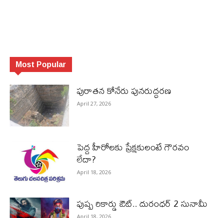
Most Popular
పురాత‌న కోనేరు పున‌రుద్ధ‌ర‌ణ
April 27, 2026
పెద్ద హీరోల‌కు ప్రేక్ష‌కులంటే గౌర‌వం
లేదా?
April 18, 2026
పుష్ప రికార్డు ఔట్‌.. దురంధ‌ర్ 2 సునామీ
April 18, 2026