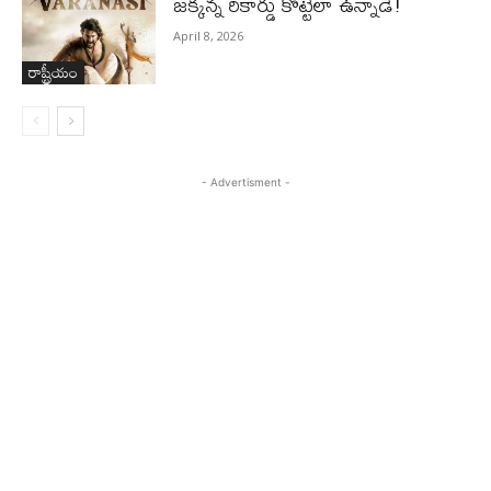
జ‌క్క‌న్న రికార్డు కొట్టేలా ఉన్నాడే!
April 8, 2026
రాష్ట్రీయం
- Advertisment -