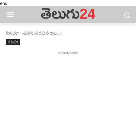
end
సినీమా
పవన్‌ సరసన నిధి..!
సినీమా
- Advertisment -