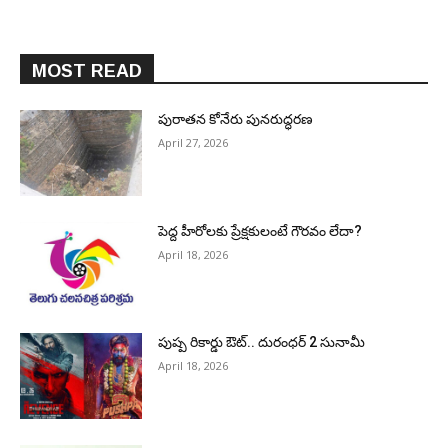
MOST READ
పురాత‌న కోనేరు పున‌రుద్ధ‌ర‌ణ
April 27, 2026
పెద్ద హీరోల‌కు ప్రేక్ష‌కులంటే గౌర‌వం లేదా?
April 18, 2026
పుష్ప రికార్డు ఔట్‌.. దురంధ‌ర్ 2 సునామీ
April 18, 2026