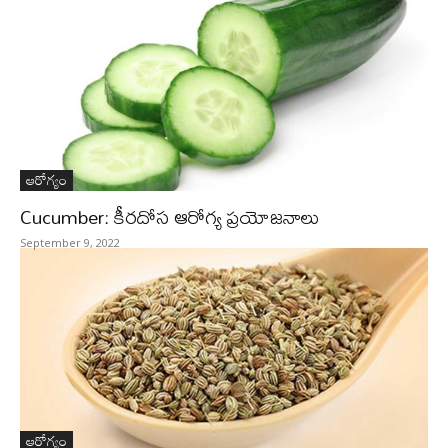
ఆరోగ్యం
Cucumber: కీరదోస ఆరోగ్య ప్రయోజనాలు
September 9, 2022
ఆరోగ్యం