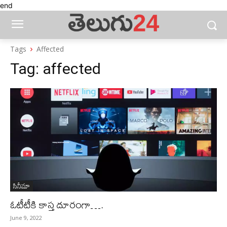
end
Tags
Affected
Tag:
affected
సినీమా
ఓటీటీకి కాస్త దూరంగా….
June 9, 2022