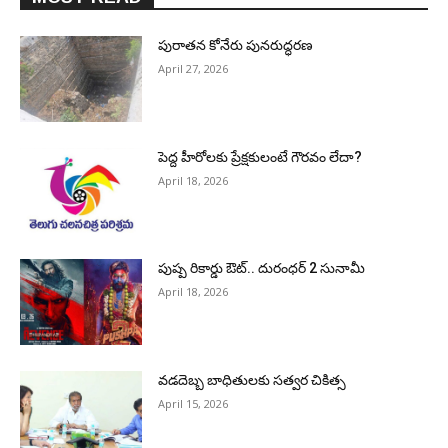
పురాత‌న కోనేరు పున‌రుద్ధ‌ర‌ణ
April 27, 2026
పెద్ద హీరోల‌కు ప్రేక్ష‌కులంటే గౌర‌వం లేదా?
April 18, 2026
పుష్ప రికార్డు ఔట్‌.. దురంధ‌ర్ 2 సునామీ
April 18, 2026
వడదెబ్బ బాధితులకు సత్వర చికిత్స
April 15, 2026