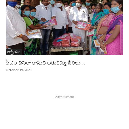
రాష్ట్రీయం
సీఎం దసరా కానుక బతుకమ్మ చీరలు ..
October 19, 2020
- Advertisment -