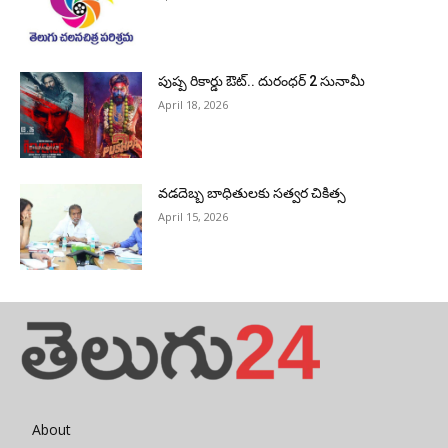
పుష్ప రికార్డు ఔట్‌.. దురంధ‌ర్ 2 సునామీ
April 18, 2026
వడదెబ్బ బాధితులకు సత్వర చికిత్స
April 15, 2026
About