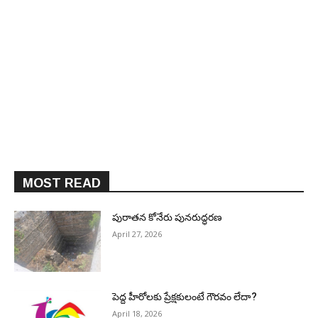
MOST READ
పురాత‌న కోనేరు పున‌రుద్ధ‌ర‌ణ
April 27, 2026
పెద్ద హీరోల‌కు ప్రేక్ష‌కులంటే గౌర‌వం లేదా?
April 18, 2026