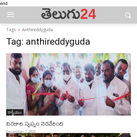
end
Tags
Anthireddyguda
Tag:
anthireddyguda
రాష్ట్రీయం
చిరకాల స్వప్నం నెరవేరింది
December 7, 2020