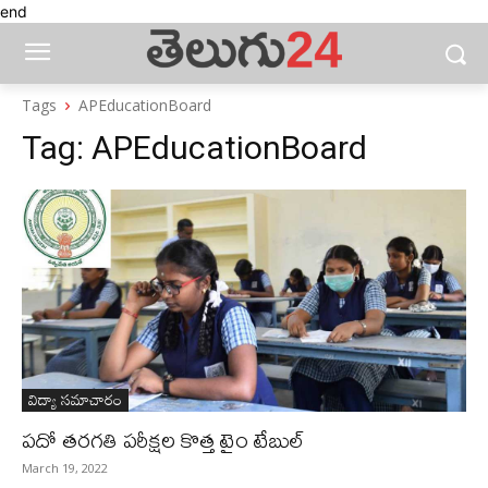
end
Tags
APEducationBoard
Tag:
APEducationBoard
విద్యా సమాచారం
పదో తరగతి పరీక్షల కొత్త టైం టేబుల్‌
March 19, 2022