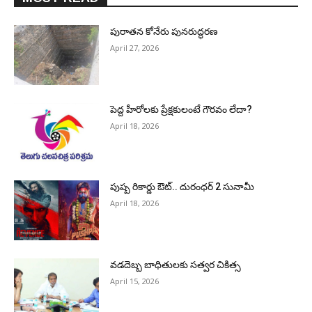
పురాత‌న కోనేరు పున‌రుద్ధ‌ర‌ణ
April 27, 2026
పెద్ద హీరోల‌కు ప్రేక్ష‌కులంటే గౌర‌వం లేదా?
April 18, 2026
పుష్ప రికార్డు ఔట్‌.. దురంధ‌ర్ 2 సునామీ
April 18, 2026
వడదెబ్బ బాధితులకు సత్వర చికిత్స
April 15, 2026