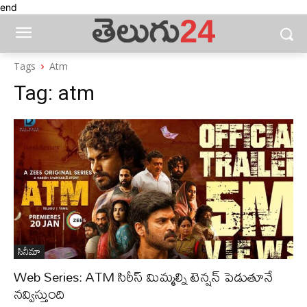
end
Tags
Atm
Tag:
atm
సినీమా
Web Series: ATM సిరీస్ మిమ్మల్ని టెన్షన్ పెడుతూనే
న‌వ్విస్తుంది