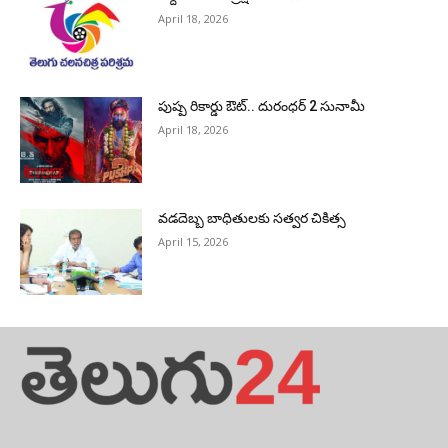
April 18, 2026
పుష్ప రికార్డు ఔట్‌.. దురంధ‌ర్ 2 సునామీ
April 18, 2026
వడదెబ్బ బాధితులకు సత్వర చికిత్స
April 15, 2026