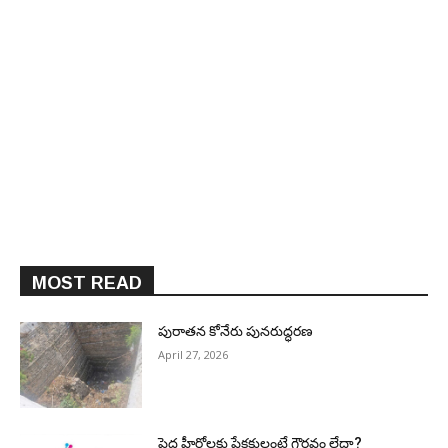
MOST READ
పురాత‌న కోనేరు పున‌రుద్ధ‌ర‌ణ
April 27, 2026
పెద్ద హీరోల‌కు ప్రేక్ష‌కులంటే గౌర‌వం లేదా?