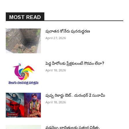
MOST READ
పురాత‌న కోనేరు పున‌రుద్ధ‌ర‌ణ
April 27, 2026
పెద్ద హీరోల‌కు ప్రేక్ష‌కులంటే గౌర‌వం లేదా?
April 18, 2026
పుష్ప రికార్డు ఔట్‌.. దురంధ‌ర్ 2 సునామీ
April 18, 2026
వడదెబ్బ బాధితులకు సత్వర చికిత్స