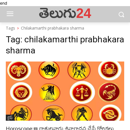
end
Tags
Chilakamarthi prabhakara sharma
Tag:
chilakamarthi prabhakara
sharma
లైఫ్‌
Horoscope:ఆ రాశులవారు శివారాధన చేస్తే కోరికలు