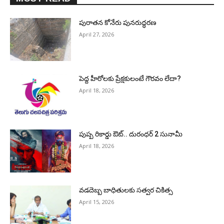
పురాత‌న కోనేరు పున‌రుద్ధ‌ర‌ణ
April 27, 2026
పెద్ద హీరోల‌కు ప్రేక్ష‌కులంటే గౌర‌వం లేదా?
April 18, 2026
పుష్ప రికార్డు ఔట్‌.. దురంధ‌ర్ 2 సునామీ
April 18, 2026
వడదెబ్బ బాధితులకు సత్వర చికిత్స
April 15, 2026