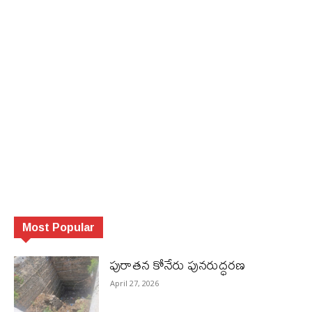
Most Popular
పురాత‌న కోనేరు పున‌రుద్ధ‌ర‌ణ
April 27, 2026