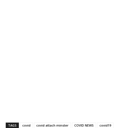
TAGS
covid
covid attach minster
COVID NEWS
covid19