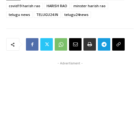
covid19 harish rao
HARISH RAO
minster harish rao
telugu news
TELUGU24.IN
telugu24news
- Advertisment -