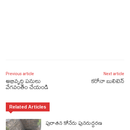
Previous article
Next article
అభివృద్ధి పనులు
కరోనా బులిటెన్
వేగవంతం చేయండి
Related Articles
పురాత‌న కోనేరు పున‌రుద్ధ‌ర‌ణ