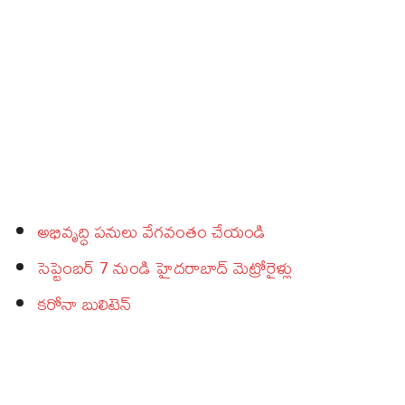
అభివృద్ధి పనులు వేగవంతం చేయండి
సెప్టెంబర్‌ 7 నుండి హైదరాబాద్‌ మెట్రోరైళ్లు
కరోనా బులిటెన్