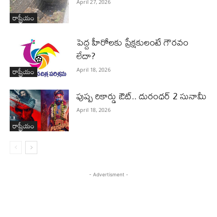
April 27, 2026
రాష్ట్రీయం
పెద్ద హీరోల‌కు ప్రేక్ష‌కులంటే గౌర‌వం
లేదా?
రాష్ట్రీయం
April 18, 2026
పుష్ప రికార్డు ఔట్‌.. దురంధ‌ర్ 2 సునామీ
April 18, 2026
రాష్ట్రీయం
- Advertisment -