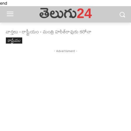
end
వార్తలు
రాష్ట్రీయం
మంత్రి హరీశ్‌రావుకు కరోనా
రాష్ట్రీయం
- Advertisment -