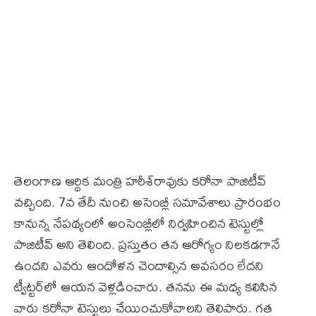
తెలంగాణ ఆర్థిక మంత్రి హరీశ్‌రావుకు కరోనా పాజిటీవ్‌
వచ్చింది. 7వ తేదీ నుంచి అసెంబ్లీ సమావేశాలు ప్రారంభం
కానున్న నేపథ్యంలో అంసెంబ్లీలో నిర్వహించిన టెస్టుల్లో
పాజిటీవ్‌ అని తెలింది. ప్రస్తుతం తన ఆరోగ్యం నిలకడగానే
ఉందని ఎవరు ఆందోళన చెందాల్సిన అవసరం లేదని
ట్వీట్టర్‌లో ఆయన వెళ్లడించారు. తనను ఈ మధ్య కలిసిన
వారు కరోనా టెస్టులు చేయించుకోవాలని తెలిపారు. గత