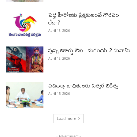
పెద్ద హీరోల‌కు ప్రేక్ష‌కులంటే గౌర‌వం
లేదా?
April 18, 2026
పుష్ప రికార్డు ఔట్‌.. దురంధ‌ర్ 2 సునామీ
April 18, 2026
వడదెబ్బ బాధితులకు సత్వర చికిత్స
April 15, 2026
Load more
- Advertisment -