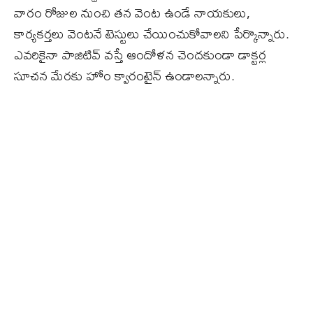
వారం రోజుల నుంచి తన వెంట ఉండే నాయకులు,
కార్యకర్తలు వెంటనే టెస్టులు చేయించుకోవాలని పేర్కొన్నారు.
ఎవరికైనా పాజిటివ్‌ వస్తే ఆందోళన చెందకుండా డాక్టర్ల
సూచన మేరకు హోం క్వారంటైన్‌ ఉండాలన్నారు.